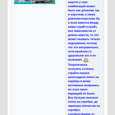
шерсти у этих
комбинаций может
быть как длинная, так
и короткая, а также
длинная+короткая. Ну
а если имеется ввиду
вязка страйт+страйт,
вне зависимости от
длины шерсти, то это
может вызвать только
недоумение, потому
что это неправильно,
хотя проблем со
здоровьем это и не
вызывает.
Теоретически
получить котенка-
страйта окраса
шоколадное пятно на
серебре в моем
питомнике возможно,
но пока таких
вариаций не было.
Все больше лиловое
пятно на серебре, да
черепаха пятнистая на
серебре,
соответственно от