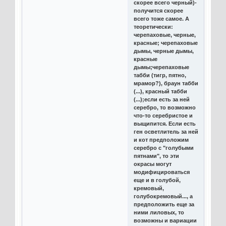
скорее всего черный)-
получится скорее
всего тоже самое. А
теоретически:
черепаховые, черные,
красные; черепаховые
дымы, черные дымы,
красные
дымы;черепаховые
табби (тигр, пятно,
мрамор?), браун табби
(...), красный табби
(...);если есть за ней
серебро, то возможно
что-то серебристое и
выщипится. Если есть
ген осветлитель за ней
и кот предположим
серебро с "голубыми
пятнами", то эти
окрасы могут
модифицироваться
еще и в голубой,
кремовый,
голубокремовый..., а
предположить еще за
ними лиловых, то
возможны и вариации