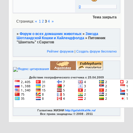
0
Тема закрыта
Страница:
«
1
2
3
4
»
»
Форум о всех домашних животных
»
Звезда
Шотландской Кошки и Хайлендфолда
»
Питомник
"Шанталь" г.Саратов
Рейтинг форумов
|
Создать форум бесплатно
Действие географического счетчика с 25.04.2009
Галактика ЖИЗНИ
http://galaktikalife.ru/
Все права защищены © 2008 - 2011