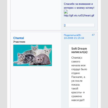
Спасибо за внимание и
интерес с моему котику!
0
47
Поделиться
28-
Chantal
10-2008 21:15:34
Участник
Soft Dream
написал(а):
Chantal,с
самого
начала мое
сердце было
отдано
Паскалю, а
уж после
показа
такой
красоты- я
сражена
навсегда!!!