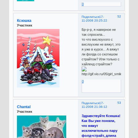
0
52
Поделиться
17-
Ксюшка
11-2008 20:25:22
Участник
Бр-р-р, я наверное не
так спросила...
то что вислоухого с
вислоухим не вяжут, это
я уже в курсе... А вяжут
ли фолда со скотишом
страйтом? Или только с
хайленд страйтом?
0
53
Поделиться
17-
Chantal
11-2008 21:36:12
Участник
Здравствуйте Ксюшка!
Как Вы уже поняли,
что вяжут
исключительно пару
фолд+страйт, длина