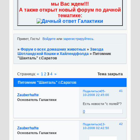
мы Вас ждем!!!
А также открыт новый форум по дачной
тематике:
Привет, Гость!
Войдите
или
зарегистрируйтесь
.
»
Форум о всех домашних животных
»
Звезда
Шотландской Кошки и Хайлендфолда
»
Питомник
"Шанталь" г.Саратов
Страница:
«
1
2
3
4
»
Тема закрыта
Питомник "Шанталь" г.Саратов
41
Поделиться
05-
Zauberhafte
10-2008 22:45:00
Основатель Галактики
Есть новости "с полей"?
0
42
Поделиться
13-
Zauberhafte
10-2008 02:42:50
Основатель Галактики