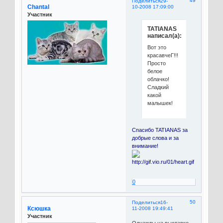
49
Поделиться
29-
Chantal
10-2008 17:09:00
Участник
TATIANAS
написал(а):
Вот это
красавчеГ!!!
Просто
белое
облачко!
Сладкий
какой
малышек!
Спасибо TATIANAS за
добрые слова и за
внимание!
0
50
Поделиться
16-
Ксюшка
11-2008 19:49:41
Участник
Однажды на выставке