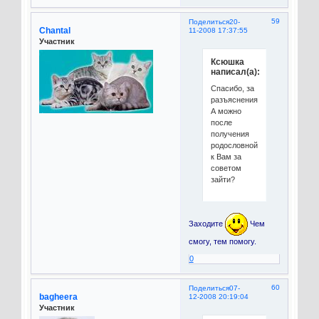
59
Поделиться
20-
Chantal
11-2008 17:37:55
Участник
Ксюшка
написал(а):
Спасибо, за
разъяснения...
А можно
после
получения
родословной
к Вам за
советом
зайти?
Заходите
Чем
смогу, тем помогу.
0
60
Поделиться
07-
bagheera
12-2008 20:19:04
Участник