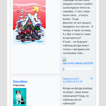
увидала скотиш-страйта
(шоколадные пятна на
серебре). У него такие
были глаза... утонуть
можно. Тогда
финолог не мог решить
продавать его или нет. А
теперь я таких не вижу...
А у Вас в помете такие
встречаються?
И ещё... на будущее...
хайленд фолда вяжут
только с фолдами или
скотишами тоже...
0
51
Поделиться
17-
ОльгаКош
11-2008 16:27:33
Участник
Фолда на фолда вообще
не вяжут, такие вязки
запрещены!!! Будь он
хайленд или не
хайленд!!!!