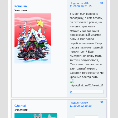
56
Поделиться
18-
Ксюшка
11-2008 16:51:15
Участник
У меня был вопрос к
заводчику, с кем вязать,
он сказал все равно, но
лучше с красными
котами , так как там в
родне красный мрамор
есть. А мне запал
серебро пятнами. Ведь
расцветка может разной
получиться? Если
смотреть на нашу мать,
то так и получаеться,
Сама она трехцветка, а
дает разный окрас от
одного и того же кота! Но
красные всегда есть!
0
57
Поделиться
19-
Chantal
11-2008 22:19:20
Участник