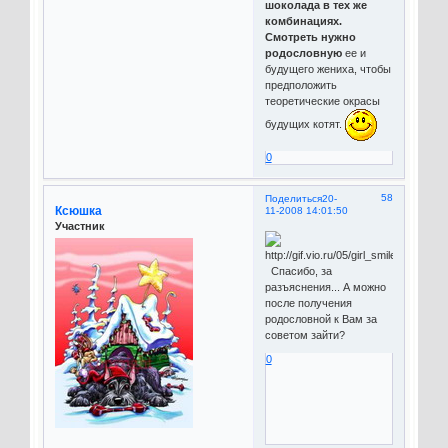
шоколада в тех же
комбинациях.
Смотреть нужно
родословную
ее и
будущего жениха, чтобы
предположить
теоретические окрасы
будущих котят.
0
58
Поделиться
20-
Ксюшка
11-2008 14:01:50
Участник
Спасибо, за
разъяснения... А можно
после получения
родословной к Вам за
советом зайти?
0