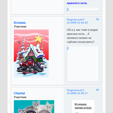
красного кота.
0
54
Поделиться
17-
Ксюшка
11-2008 21:44:25
Участник
Ой а у нас тоже в родне
красные коты... А
лилового можно на
сайтике посмотреть?
0
55
Поделиться
17-
Chantal
11-2008 21:50:17
Участник
Ксюшка
написал(а):