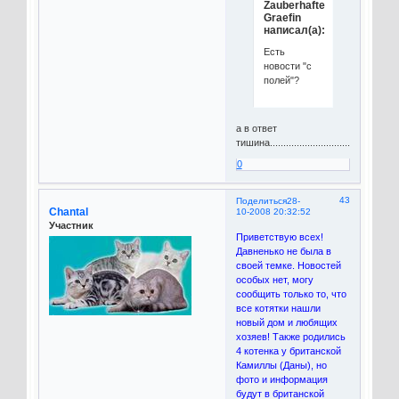
Zauberhafte
Graefin
написал(а):
Есть
новости "с
полей"?
а в ответ
тишина...............................
0
43
Поделиться
28-
Chantal
10-2008 20:32:52
Участник
Приветствую всех!
Давненько не была в
своей темке. Новостей
особых нет, могу
сообщить только то, что
все котятки нашли
новый дом и любящих
хозяев! Также родились
4 котенка у британской
Камиллы (Даны), но
фото и информация
будут в британской