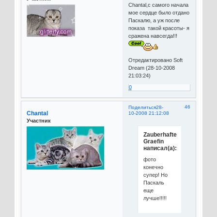
Chantal,с самого начала
мое сердце было отдано
Паскалю, а уж после
показа такой красоты- я
сражена навсегда!!!
Отредактировано Soft
Dream (28-10-2008
21:03:24)
0
46
Поделиться
28-
Chantal
10-2008 21:12:08
Участник
Zauberhafte
Graefin
написал(а):
фото
конечно
супер! Но
Паскаль
еще
лучше!!!!!