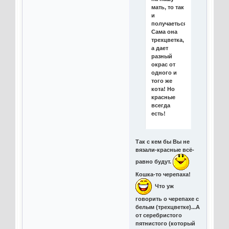
мать, то так
и
получаеться,
Сама она
трехцветка,
а дает
разный
окрас от
одного и
того же
кота! Но
красные
всегда
есть!
Так с кем бы Вы не
вязали-красные всё-
равно будут.
Кошка-то черепаха!
Что уж
говорить о черепахе с
белым (трехцветке)...А
от серебристого
пятнистого (который