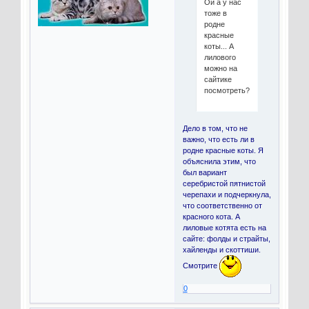
Ой а у нас
тоже в
родне
красные
коты... А
лилового
можно на
сайтике
посмотреть?
Дело в том, что не
важно, что есть ли в
родне красные коты. Я
объяснила этим, что
был вариант
серебристой пятнистой
черепахи и подчеркнула,
что соответственно от
красного кота. А
лиловые котята есть на
сайте: фолды и страйты,
хайленды и скоттиши.
Смотрите
0