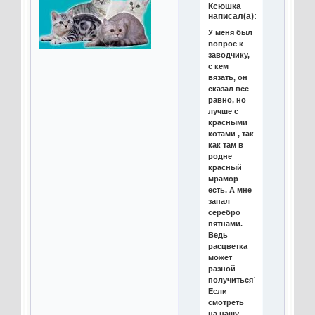
Ксюшка
написал(а):
У меня был
вопрос к
заводчику,
с кем
вязать, он
сказал все
равно, но
лучше с
красными
котами , так
как там в
родне
красный
мрамор
есть. А мне
запал
серебро
пятнами.
Ведь
расцветка
может
разной
получиться?
Если
смотреть
на нашу