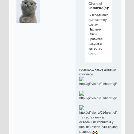
Chantal
написал(а):
Выкладываю
выставочную
фотку
Паскаля.
Очень
нравится
ракурс и
качество
фото.
госпидя... какое дитятко
красивое
счастья ему и
остальным котяткам у
новых хозяев. это самое
главное