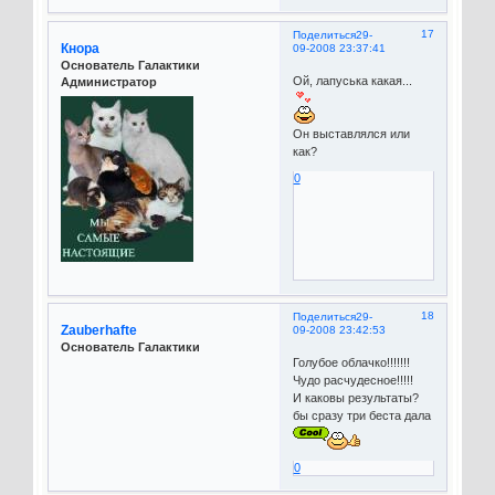
17
Поделиться
29-
Кнора
09-2008 23:37:41
Основатель Галактики
Ой, лапуська какая...
Администратор
Он выставлялся или
как?
0
18
Поделиться
29-
Zauberhafte
09-2008 23:42:53
Основатель Галактики
Голубое облачко!!!!!!!
Чудо расчудесное!!!!!
И каковы результаты?
бы сразу три беста дала
0