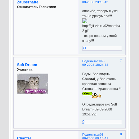
Zauberhafte
08-2008 23:18:45
Основатель Галактики
спасибо, теперь я уже
точно уразумела!!!
скоро совсем умной
стану!!!
+1
7
Поделиться
02-
Soft Dream
09-2008 18:24:38
Участник
Рады Вас видеть
Chantal
, у Вас очень
красивая кошечка
Стеша !!! Красавишна !!!
Отредактировано Soft
Dream (02-09-2008
19:51:29)
0
8
Поделиться
03-
Chantal
09-2008 00:10:41