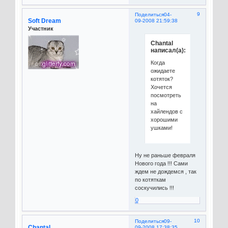
9
Поделиться
04-
Soft Dream
09-2008 21:59:38
Участник
Chantal
написал(а):
Когда
ожидаете
котяток?
Хочется
посмотреть
на
хайлендов с
хорошими
ушками!
Ну не раньше февраля
Нового года !!! Сами
ждем не дождемся , так
по котяткам
соскучились !!!
0
10
Поделиться
09-
Chantal
09-2008 17:38:35