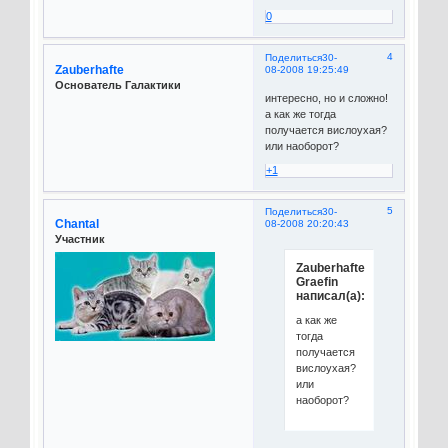
0
4
Поделиться
30-
Zauberhafte
08-2008 19:25:49
Основатель Галактики
интересно, но и сложно!
а как же тогда
получается вислоухая?
или наоборот?
+1
5
Поделиться
30-
Chantal
08-2008 20:20:43
Участник
Zauberhafte
Graefin
написал(а):
а как же
тогда
получается
вислоухая?
или
наоборот?