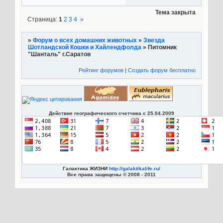
(Паскаль)
0
Тема закрыта
Страница:
1
2
3
4
»
»
Форум о всех домашних животных
»
Звезда
Шотландской Кошки и Хайлендфолда
»
Питомник
"Шанталь" г.Саратов
Рейтинг форумов
|
Создать форум бесплатно
Действие географического счетчика с 25.04.2009
Галактика ЖИЗНИ
http://galaktikalife.ru/
Все права защищены © 2008 - 2011