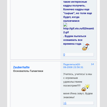
такие интересные
кадры получить.
Конечно кадры еще
"сырые", но толи еще
будет, когда
наловчимся
. Будем пытаться
осваивать все
времена года
0
14
Поделиться
16-
Zauberhafte
09-2008 23:56:31
Основатель Галактики
Учитесь, учитесь! а мы
с огромным
удовольствием
посмотрим!!!!!
меня Инна зовут, будем
знакомы!
+1