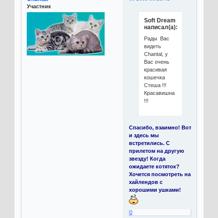
Участник
Soft Dream
написал(а):
Рады Вас
видеть
Chantal, у
Вас очень
красивая
кошечка
Стеша !!!
Красавишна
!!!
Спасибо, взаимно! Вот
и здесь мы
встретились. С
прилетом на другую
звезду! Когда
ожидаете котяток?
Хочется посмотреть на
хайлендов с
хорошими ушками!
0