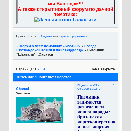
мы Вас ждем!!!
А также открыт новый форум по дачной
тематике:
Привет, Гость!
Войдите
или
зарегистрируйтесь
.
»
Форум о всех домашних животных
»
Звезда
Шотландской Кошки и Хайлендфолда
»
Питомник
"Шанталь" г.Саратов
Страница:
1
2
3
4
»
Тема закрыта
Питомник "Шанталь" г.Саратов
1
Поделиться
27-
Chantal
08-2008 19:16:07
Участник
Питомник
занимается
разведением
кошек породы:
британская
короткошерстная
и шотландская