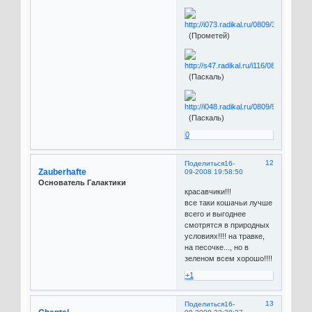
(Прометей)
(Паскаль)
(Паскаль)
0
12
Поделиться
16-
Zauberhafte
09-2008 19:58:50
Основатель Галактики
красавчики!!!
все таки кошачьи лучше
всего и выгоднее
смотрятся в природных
условиях!!!! на травке,
на песочке..., но в
зеленом всем хорошо!!!!
+1
13
Поделиться
16-