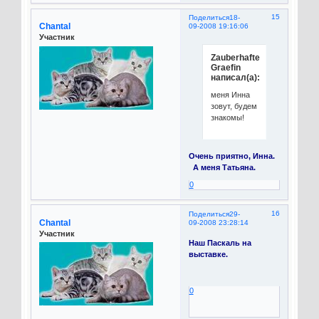
15
Поделиться
18-
Chantal
09-2008 19:16:06
Участник
Zauberhafte
Graefin
написал(а):
меня Инна
зовут, будем
знакомы!
Очень приятно, Инна.
А меня Татьяна.
0
16
Поделиться
29-
Chantal
09-2008 23:28:14
Участник
Наш Паскаль на
выставке.
0