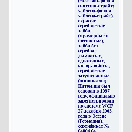
(скоттиш-фолд и
скоттиш-страйт;
хайленд-фолд и
хайленд-страйт),
окрасов:
серебристые
табби
(мраморные и
пятнистые),
табби без
серебра,
дымчатые,
однотонные,
колор-пойнты,
серебристые
затушеванные
(шиншиллы).
Питомник был
основан в 1997
году, официально
зарегистрирован
по системе WCF
27 декабря 2003
года в Эссене
(Германия),
сертификат №
04004.64,