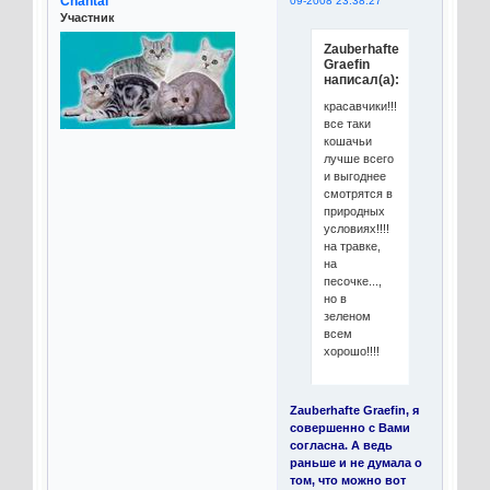
Chantal
09-2008 23:38:27
Участник
Zauberhafte
Graefin
написал(а):
красавчики!!!
все таки
кошачьи
лучше всего
и выгоднее
смотрятся в
природных
условиях!!!!
на травке,
на
песочке...,
но в
зеленом
всем
хорошо!!!!
Zauberhafte Graefin, я
совершенно с Вами
согласна. А ведь
раньше и не думала о
том, что можно вот