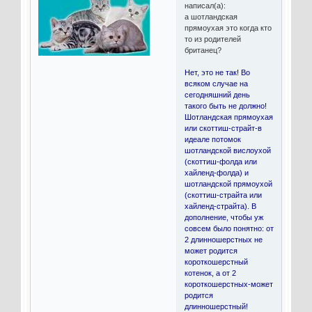
написал(а):
а шотландская
прямоухая это когда кто
то из родителей
британец?
Нет, это не так! Во
всяком случае на
сегодняшний день
такого быть не должно!
Шотландская прямоухая
или скоттиш-страйт-в
идеале потомок
шотландской вислоухой
(скоттиш-фолда или
хайленд-фолда) и
шотландской прямоухой
(скоттиш-страйта или
хайленд-страйта). В
дополнение, чтобы уж
совсем было понятно: от
2 длинношерстных не
может родится
короткошерстный
котенок, а от 2
короткошерстных-может
родится
длинношерстный!