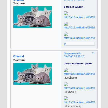
Участник
1 мес. и 22 дня
0
11
Поделиться
10-
Chantal
09-2008 23:30:20
Участник
Фотосессия на траве
Посейдон)
(Плутон)
(Персефона)