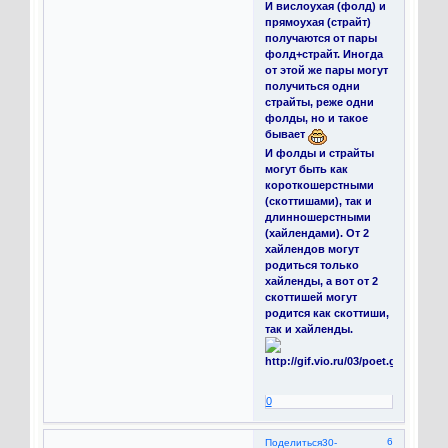
И вислоухая (фолд) и
прямоухая (страйт)
получаются от пары
фолд+страйт. Иногда
от этой же пары могут
получиться одни
страйты, реже одни
фолды, но и такое
бывает
И фолды и страйты
могут быть как
короткошерстными
(скоттишами), так и
длинношерстными
(хайлендами). От 2
хайлендов могут
родиться только
хайленды, а вот от 2
скоттишей могут
родится как скоттиши,
так и хайленды.
0
6
Поделиться
30-