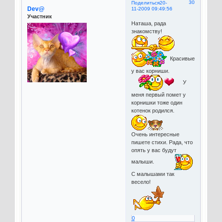
30
Поделиться
20-
Dev@
11-2009 09:49:56
Участник
Наташа, рада
знакомству!
Красивые
у вас корниши.
У
меня первый помет у
корнишки тоже один
котенок родился.
Очень интересные
пишете стихи. Рада, что
опять у вас будут
малыши.
С малышами так
весело!
0