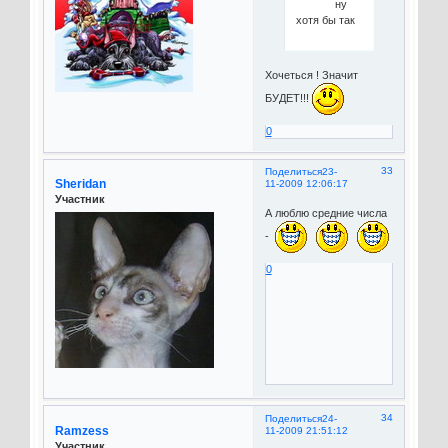
ну
хотя бы так
Хочеться ! Значит
БУДЕТ!!!
0
33
Поделиться
23-
Sheridan
11-2009 12:06:17
Участник
А люблю средние числа
-
0
34
Поделиться
24-
Ramzess
11-2009 21:51:12
Участник