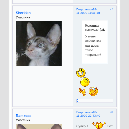
27
Поделиться
18-
Sheridan
11-2009 11:41:18
Участник
Ксюшка
написал(а):
У меня
сейчас как
раз дома
такое
твориться!
0
28
Поделиться
18-
Ramzess
11-2009 22:43:40
Участник
Супер!!!
Вот