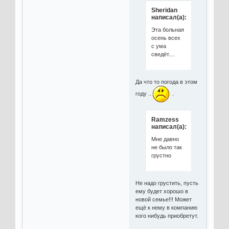
Sheridan
написал(а):
Эта больная
осень всех
с ума
сведёт....
Да что то погода в этом
году ..
.
Ramzess
написал(а):
Мне давно
не было так
грустно
Не надо грустить, пусть
ему будет хорошо в
новой семье!!! Может
ещё к нему в компанию
кого нибудь приобретут.