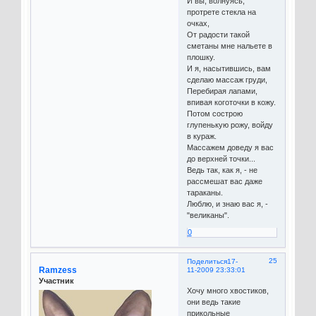
И вы, волнуясь,
протрете стекла на
очках,
От радости такой
сметаны мне нальете в
плошку.
И я, насытившись, вам
сделаю массаж груди,
Перебирая лапами,
впивая коготочки в кожу.
Потом сострою
глупенькую рожу, войду
в кураж.
Массажем доведу я вас
до верхней точки...
Ведь так, как я, - не
рассмешат вас даже
тараканы.
Люблю, и знаю вас я, -
"великаны".
0
25
Поделиться
17-
Ramzess
11-2009 23:33:01
Участник
Хочу много хвостиков,
они ведь такие
прикольные