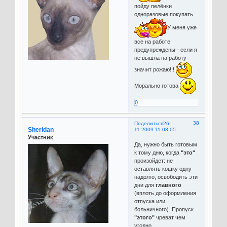
пойду пелёнки
одноразовые покупать
У меня уже
все на работе
предупреждены - если я
не вышла на работу -
значит рожаю!!!
Морально готова
0
38
Поделиться
26-
Sheridan
11-2009 11:03:05
Участник
Да, нужно быть готовым
к тому дню, когда
"это"
произойдет: не
оставлять кошку одну
надолго, освободить эти
дни для
главного
(вплоть до оформления
отпуска или
больничного). Пропуск
"этого"
чреват чем
угодно ....