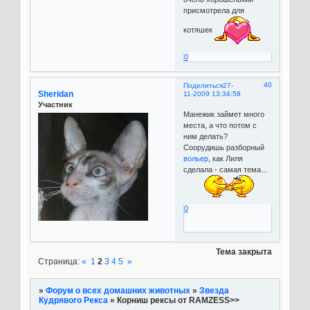
присмотрела для
котяшек
0
40
Поделиться
27-
Sheridan
11-2009 13:34:58
Участник
Манежик займет много
места, а что потом с
ним делать?
Соорудишь разборный
вольер
, как Лиля
сделала - самая тема...
0
Тема закрыта
Страница:
«
1
2
3
4
5
»
»
Форум о всех домашних животных
»
Звезда
Кудрявого Рекса
»
Корниш рексы от RAMZESS>>