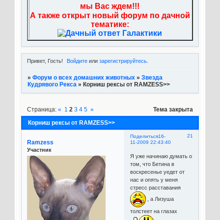
мы Вас ждем!!!
А также открыт новый форум по дачной
тематике:
Привет, Гость!
Войдите
или
зарегистрируйтесь
.
»
Форум о всех домашних животных
»
Звезда
Кудрявого Рекса
»
Корниш рексы от RAMZESS>>
Страница:
«
1
2
3
4
5
»
Тема закрыта
Корниш рексы от RAMZESS>>
21
Поделиться
16-
Ramzess
11-2009 22:43:40
Участник
Я уже начинаю думать о
том, что Бетина в
воскресенье уедет от
нас и опять у меня
стресс расставания
, а Лизуша
толстеет на глазах