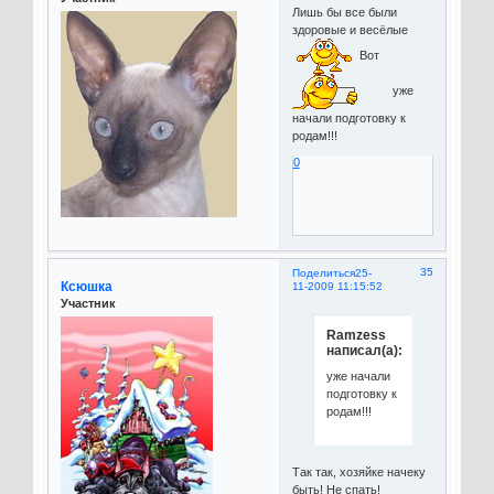
Лишь бы все были
здоровые и весёлые
Вот
уже
начали подготовку к
родам!!!
0
35
Поделиться
25-
Ксюшка
11-2009 11:15:52
Участник
Ramzess
написал(а):
уже начали
подготовку к
родам!!!
Так так, хозяйке начеку
быть! Не спать!