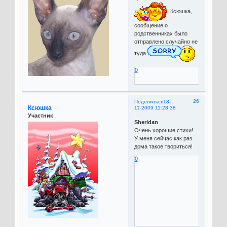
Ксюшка,
сообщение о
родственниках было
отправлено случайно не
туда
0
26
Поделиться
18-
Ксюшка
11-2009 11:28:38
Участник
Sheridan
Очень хорошие стихи!
У меня сейчас как раз
дома такое твориться!
0