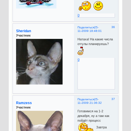
0
36
Поделиться
25-
Sheridan
11-2009 18:48:01
Участник
Натаха! На какие числа
отгулы планируешь?
0
37
Поделиться
25-
Ramzess
11-2009 21:36:32
Участник
Готовимся на 1-2
декабря, ну а там как
пойдёт процесс
Завтра