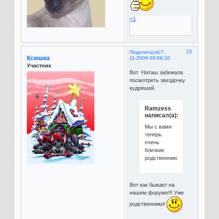
+1
22
Поделиться
17-
Ксюшка
11-2009 09:06:10
Участник
Вот Наташ забежала
посмотреть звездочку
кудряшей.
Ramzess
написал(а):
Мы с вами
теперь
очень
близкие
родственники
Вот как бывает на
нашем форуме!!! Уже
родственники!