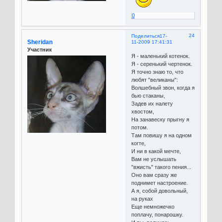
0
24
Поделиться
17-
Sheridan
11-2009 17:41:31
Участник
Я - маленький котенок.
Я - серенький чертенок.
Я точно знаю то, что
любят "великаны":
Волшебный звон, когда я
бью стаканы,
Задев их налету
хвостом,
На занавеску прыгну я
потом.
Там повишу я на одном
когте,
И ни в какой мечте,
Вам не услышать
"вжисть" такого пения...
Оно вам сразу же
поднимет настроение.
А я, собой довольный,
на руках
Еще немножечко
поплачу, понарошку.