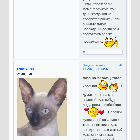
Если "прозевали"
момент зачатия, то
день, когда кошка
соберется рожать - при
внимательном
наблюдении за зверем -
пропустить все же
невозможно.
0
39
Поделиться
26-
Ramzess
11-2009 21:13:37
Участник
Девочка молодец, такая
хорошая
я
думаю, что она мне
намекнёт как-нибудь
когда рожать соберётся
!!! Пелёнки
купила, всё остальное
тоже заготовила, даже
сегодня зашла в детский
магазин и манежик
очень хорошенький