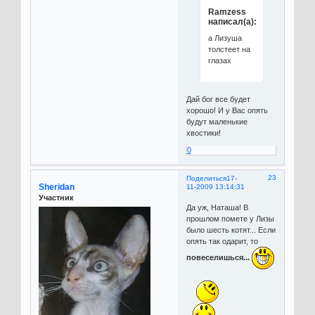
Ramzess
написал(а):
а Лизуша
толстеет на
глазах
Дай бог все будет
хорошо! И у Вас опять
будут маленькие
хвостики!
0
23
Поделиться
17-
Sheridan
11-2009 13:14:31
Участник
Да уж, Наташа! В
прошлом помете у Лизы
было шесть котят... Если
опять так одарит, то
повеселишься...