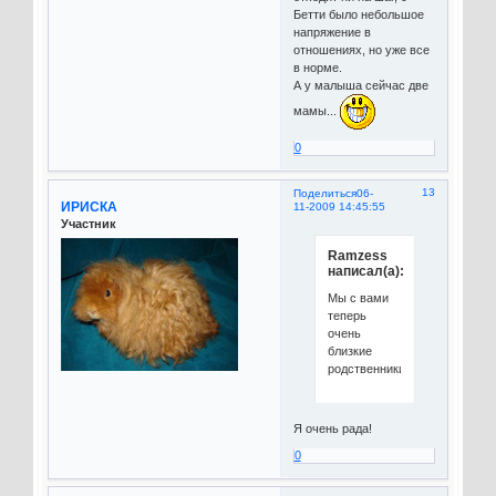
Бетти было небольшое
напряжение в
отношениях, но уже все
в норме.
А у малыша сейчас две
мамы...
0
13
Поделиться
06-
ИРИСКА
11-2009 14:45:55
Участник
Ramzess
написал(а):
Мы с вами
теперь
очень
близкие
родственники...
Я очень рада!
0