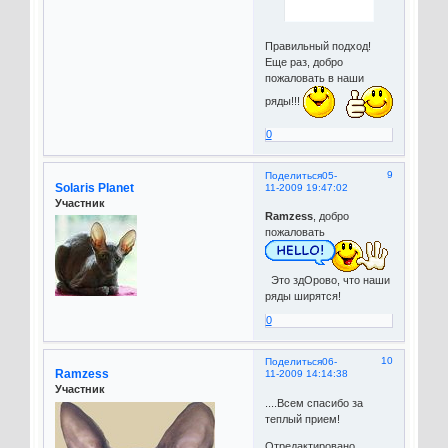
Правильный подход!
Еще раз, добро
пожаловать в наши
ряды!!!
0
9
Поделиться
05-
Solaris Planet
11-2009 19:47:02
Участник
Ramzess
, добро
пожаловать
Это здОрово, что наши
ряды ширятся!
0
10
Поделиться
06-
Ramzess
11-2009 14:14:38
Участник
....Всем спасибо за
теплый прием!
Отредактировано