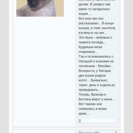
делам. И увидел там
каких-то загадочных
кошек....
Все мне про них
рассказывал... В конце-
концов, я тоже захотела
взглянуть на них...
Это было - любовью с
первого взгляда...
Кудряшки меня
очаровали...
Так я познакомилась с
Наташей и кошками ее
питомника - Sheridan...
Вскорости, у Наташи
две кошки родили
котят.... Буквально,
через день я ходила их
проведовать...
Теперь, Вальтер и
Беттина живут у меня...
Вот такими они
появились в моем
доме...
0
2
Поделиться
05-