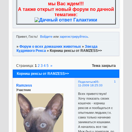
мы Вас ждем!!!
А также открыт новый форум по дачной
тематике:
Привет, Гость!
Войдите
или
зарегистрируйтесь
.
»
Форум о всех домашних животных
»
Звезда
Кудрявого Рекса
»
Корниш рексы от RAMZESS>>
Страница:
1
2
3
4
5
»
Тема закрыта
Корниш рексы от RAMZESS>>
1
Поделиться
05-
Ramzess
11-2009 18:25:33
Участник
Всех приветствую!
Хочу показать своих
кошечек - корниш
рексов и пообщаться с
опытными людьми,т.к.
сама только начинаю
заниматься кошками.
А началось все так:
Муж был у приятеля, по