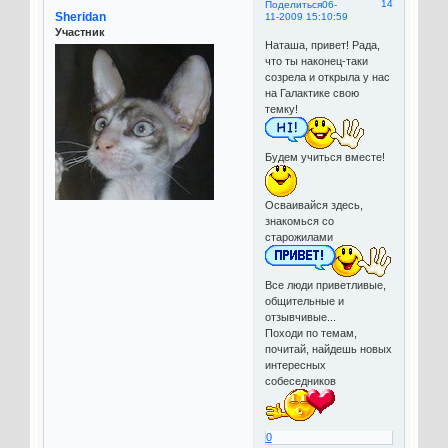
14
Поделиться
06-
Sheridan
11-2009 15:10:59
Участник
Наташа, привет! Рада,
что ты наконец-таки
созрела и открыла у нас
на Галактике свою
темку!
Будем учиться вместе!
Осваивайся здесь,
знакомься со
старожилами
Все люди приветливые,
общительные и
отзывчивые...
Походи по темам,
почитай, найдешь новых
интересных
собеседников
0