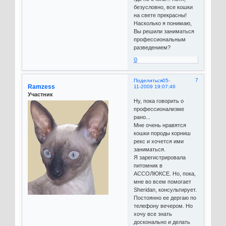
безусловно, все кошки
на свете прекрасны!
Насколько я понимаю,
Вы решили заниматься
профессиональным
разведением?
0
7
Поделиться
05-
Ramzess
11-2009 19:07:46
Участник
Ну, пока говорить о
профессионализме
рано...
Мне очень нравятся
кошки породы корниш
рекс и хочется ими
заниматься.
Я зарегистрировала
питомник в
АССОЛЮКСЕ. Но, пока,
мне во всем помогает
Sheridan, консультирует.
Постоянно ее дергаю по
телефону вечером. Но
хочу все знать
досконально и делать