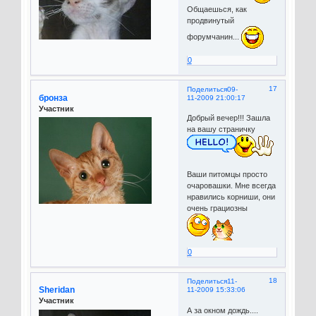
Общаешься, как
продвинутый
форумчанин...
0
17
Поделиться
09-
бронза
11-2009 21:00:17
Участник
Добрый вечер!!! Зашла
на вашу страничку
Ваши питомцы просто
очаровашки. Мне всегда
нравились корниши, они
очень грациозны
0
18
Поделиться
11-
Sheridan
11-2009 15:33:06
Участник
А за окном дождь....