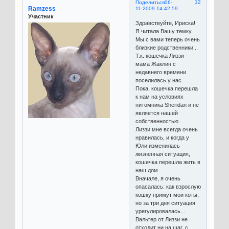
12
Поделиться
06-
Ramzess
11-2009 14:42:59
Участник
Здравствуйте, Ириска!
Я читала Вашу темку.
Мы с вами теперь очень
близкие родственники...
Т.к. кошечка Лиззи -
мама Жаклин с
недавнего времени
поселилась у нас.
Пока, кошечка перешла
к нам на условиях
питомника Sheridan и не
является нашей
собственностью.
Лиззи мне всегда очень
нравилась, и когда у
Юли изменилась
жизненная ситуация,
кошечка перешла жить в
наш дом.
Вначале, я очень
опасалась: как взрослую
кошку примут мои коты,
но за три дня ситуация
урегулировалась...
Вальтер от Лиззи не
отходит ни на шаг, с