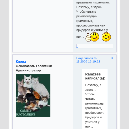
правильно и грамотно.
Поэтому, я здесь...
Чтобы читать
рекомендации
грамотных,
профессиональных
бридеров и учиться у
них...
0
8
Поделиться
05-
Кнора
11-2009 19:19:22
Основатель Галактики
Администратор
Ramzess
написал(а):
Поэтому, я
здесь...
Чтобы
читать
рекомендации
грамотных,
профессиональных
бридеров и
учиться у
них...