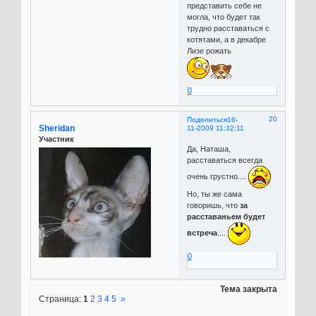
представить себе не
могла, что будет так
трудно расставаться с
котятами, а в декабре
Лизе рожать
0
20
Поделиться
16-
Sheridan
11-2009 11:32:11
Участник
Да, Наташа,
расставаться всегда
очень грустно....
Но, ты же сама
говоришь, что
за
расставаньем будет
встреча
....
0
Тема закрыта
Страница:
1
2
3
4
5
»