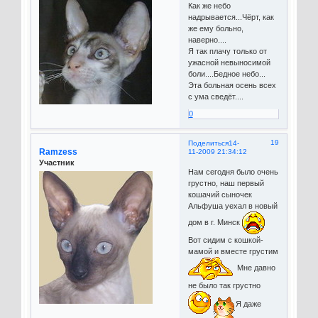
Как же небо
надрывается...Чёрт, как
же ему больно,
наверно....
Я так плачу только от
ужасной невыносимой
боли....Бедное небо...
Эта больная осень всех
с ума сведёт....
0
19
Поделиться
14-
Ramzess
11-2009 21:34:12
Участник
Нам сегодня было очень
грустно, наш первый
кошачий сыночек
Альфуша уехал в новый
дом в г. Минск
Вот сидим с кошкой-
мамой и вместе грустим
Мне давно
не было так грустно
Я даже