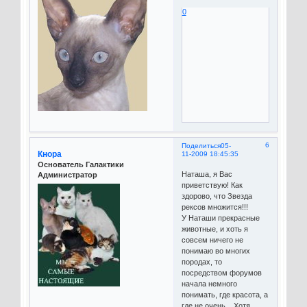
0
6
Поделиться
05-
Кнора
11-2009 18:45:35
Основатель Галактики
Наташа, я Вас
Администратор
приветствую! Как
здорово, что Звезда
рексов множится!!!
У Наташи прекрасные
животные, и хоть я
совсем ничего не
понимаю во многих
породах, то
посредством форумов
начала немного
понимать, где красота, а
где не очень... Хотя,