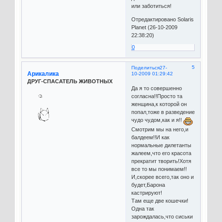
или заботиться!
Отредактировано Solaris
Planet (26-10-2009
22:38:20)
0
5
Поделиться
27-
Арикалика
10-2009 01:29:42
ДРУГ-СПАСАТЕЛЬ ЖИВОТНЫХ
Да я то совершенно
согласна!!Просто та
женщина,к которой он
попал,тоже в разведение
чудо чудом,как и я!!
Смотрим мы на него,и
балдеем!!И как
нормальные дилетанты
жалеем,что его красота
прекратит творить!Хотя
все то мы понимаем!!
И,скорее всего,так оно и
будет,Барона
кастрируют!
Там еще две кошечки!
Одна так
зарождалась,что сиськи