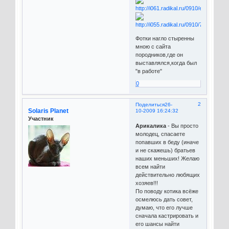
Фотки нагло стыренны
мною с сайта
породников,где он
выставлялся,когда был
"в работе"
0
2
Поделиться
26-
Solaris Planet
10-2009 16:24:32
Участник
Арикалика
- Вы просто
молодец, спасаете
попавших в беду (иначе
и не скажешь) братьев
наших меньших! Желаю
всем найти
действительно любящих
хозяев!!!
По поводу котика всёже
осмелюсь дать совет,
думаю, что его лучше
сначала кастрировать и
его шансы найти