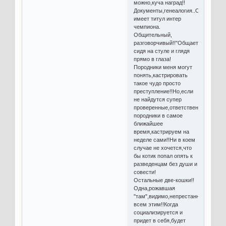
можно,куча наград!!
Документы,генеалогия..Он
имеет титул интер
чемпиона.
Общительный,
разговорчивый!!"Общается"
сидя на стуле и глядя
прямо в глаза!
Породники меня могут
понять,кастрировать
такое чудо просто
преступление!!Но,если
не найдутся супер
проверенные,ответственные
породники в самое
ближайшее
время,кастрируем на
неделе сами!!Ни в коем
случае не хочется,что
бы котик попал опять к
разведенцам без души и
совести!
Остальные две-кошки!!
Одна,рожавшая
"там",видимо,непрестанно,измучен
всем этим!!Когда
социализируется и
придет в себя,будет