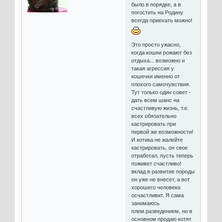
было в порядке, а в
погостить на Родину
всегда приехать можно!
Это просто ужасно,
когда кошки рожают без
отдыха... возможно и
такая агрессия у
кошечки именно от
плохого самочувствия.
Тут только один совет -
дать всем шанс на
счастливую жизнь, т.е.
всех обязательно
кастрировать при
первой же возможности!
И котика не жалейте
кастрировать, он свое
отработал, пусть теперь
поживет счастливо!
вклад в развитие породы
он уже не внесет, а вот
хорошего человека
осчастливит. Я сама
занимаюсь
плем.разведением, но в
основном продаю котят