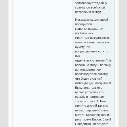
заинтересуется,скину
ссылку со всей этой
историей в личку!
Искала кота для своей
породистой
кошечки,нашла три
проблемных
животных,выкупленных
мной за символическую
сумму!!На
вопрос,почему хотят от
них
отделаться,ответили:"Наигралась!"
Котика не могу и не хочу
использовать ,как
производителя,потому
что будет сильный
имбридинг,он отец моих!
Выкупила только с
целью устроить его
судьбу в настоящих
хороших руках!!Пока
живет у друзей,так как
не кастрирован!Сильно
метит!! Красавец корниш
рекс ,зовут Барон. 5 лет!
Победитель всего,чего