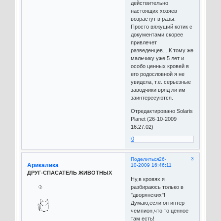
действительно
настоящих хозяев
возрастут в разы.
Просто вяжущий котик с
документами скорее
привлечет
разведенцев... К тому же
мальчику уже 5 лет и
особо ценных кровей в
его родословной я не
увидела, т.е. серьезные
заводчики вряд ли им
заинтересуются.
Отредактировано Solaris
Planet (26-10-2009
16:27:02)
0
3
Поделиться
26-
Арикалика
10-2009 16:46:11
ДРУГ-СПАСАТЕЛЬ ЖИВОТНЫХ
Ну,в кровях я
разбираюсь только в
"дворянских"!
Думаю,если он интер
чемпион,что то ценное
там есть!