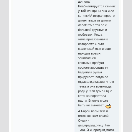
до пола!!
Реабилитируется сейчас
у той женщины,она и ее
котятки!А вторая,просто
дикая тварь из дикого
леса!Это я так ее с
большой грустью и
любовью...Коша
жила,привязанная к
батарее!!У Ольги
маленький сын и еще
находит время
заниматься
кошками,пробует
социализировать ту
беднягу,к рукам
приручает!!Когда ее
отдавали,сказали ,что в
течке,а она возьми,да
роди у Оли дома!Одна
котенка перестала
расти..Вполне может
быть,не выживет.
А Барон всем тем и
плюс кошкам самой
Ольги -
дед,прадед,отец!!Там
ТАКОЙ инбридинг,мама