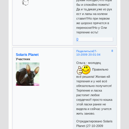
бы и спокойно пожить!
Да и та,дикая,уже из рук
ест и лапы на колени
ставит!!Но при первом
же шорохе прячется в
переноске!!Но у Оли
терпение есть!
0
8
Поделиться
27-
Solaris Planet
10-2009 20:01:04
Участник
Ольга - молодец
Правильно
всё решила! Желаю ей
терпения и у неё всё
обязательно получится!
Терпение и ласка
растопит любое
сердечко!! просто кошка
этой ласки ранее не
видела и сейчас учится
жить заново.
Отредактировано Solaris
Planet (27-10-2009