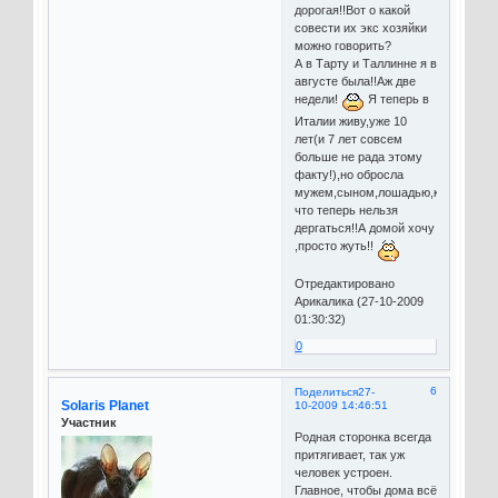
дорогая!!Вот о какой
совести их экс хозяйки
можно говорить?
А в Тарту и Таллинне я в
августе была!!Аж две
недели!
Я теперь в
Италии живу,уже 10
лет(и 7 лет совсем
больше не рада этому
факту!),но обросла
мужем,сыном,лошадью,кошками..Т
что теперь нельзя
дергаться!!А домой хочу
,просто жуть!!
Отредактировано
Арикалика (27-10-2009
01:30:32)
0
6
Поделиться
27-
Solaris Planet
10-2009 14:46:51
Участник
Родная сторонка всегда
притягивает, так уж
человек устроен.
Главное, чтобы дома всё