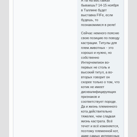
А ты на выставках
бываешь? 14-15 ноября
в Таллине будет
выставка FIFe, если
будешь, то
познакомимся в реле!
Сейчас немного поясню
свою позицию по поводу
кастрации. Титулы для
плем.животных - это
хорошо и нужно, но
собственно
Интерчемпион во-
первых не столь и
высокий титул, а во-
вторых говорит он
скорее только о том, что
котик не имеет
дисквалифицирующих
признаков и
соответствует породе.
Да и жизнь племенного
кота действительно
тяжелее, чем сладкая
жизнь кастрата. Всё
течет и всё изменяется,
поэтому племенной кот,
даже самых интересных