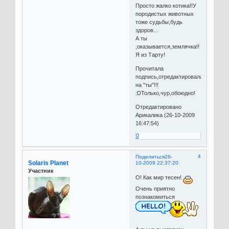
Просто жалко котика!!У
породистых животных
тоже судьбы,будь
здоров...
А ты
,оказывается,землячка!!
Я из Тарту!
Прочитала
подпись,отредактировала
на "ты"!!!
:DТолько,чур,обоюдно!
Отредактировано
Арикалика (26-10-2009
16:47:54)
0
4
Поделиться
26-
Solaris Planet
10-2009 22:37:20
Участник
О! Как мир тесен!
Очень приятно
познакомиться