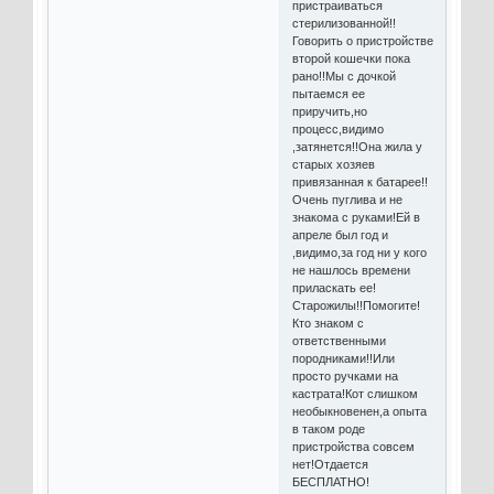
пристраиваться
стерилизованной!!
Говорить о пристройстве
второй кошечки пока
рано!!Мы с дочкой
пытаемся ее
приручить,но
процесс,видимо
,затянется!!Она жила у
старых хозяев
привязанная к батарее!!
Очень пуглива и не
знакома с руками!Ей в
апреле был год и
,видимо,за год ни у кого
не нашлось времени
приласкать ее!
Старожилы!!Помогите!
Кто знаком с
ответственными
породниками!!Или
просто ручками на
кастрата!Кот слишком
необыкновенен,а опыта
в таком роде
пристройства совсем
нет!Отдается
БЕСПЛАТНО!