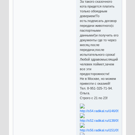
За такого сказочного
кота придется платить
только обоюдным
доверием!То
есть:подписать договор
передачи животного(с
паспортными
данными!)и получить его
документы где то через
месяц после
передачи,после
испытательного срока!
Любой здравомыслящий
человек поймет,зачем
все эти
предосторожности!
Не в Москве, но можем
привезти с оказией!
Тел. 8-951-325-71-94.
Ольга.
Строго с 21 по 23!