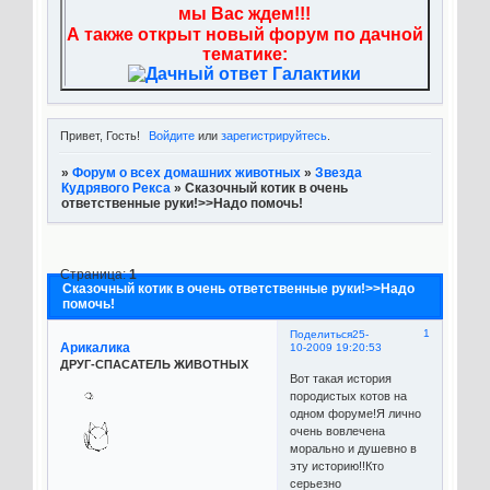
мы Вас ждем!!!
А также открыт новый форум по дачной
тематике:
Привет, Гость!
Войдите
или
зарегистрируйтесь
.
»
Форум о всех домашних животных
»
Звезда
Кудрявого Рекса
»
Сказочный котик в очень
ответственные руки!>>Надо помочь!
Страница:
1
Сказочный котик в очень ответственные руки!>>Надо
помочь!
1
Поделиться
25-
Арикалика
10-2009 19:20:53
ДРУГ-СПАСАТЕЛЬ ЖИВОТНЫХ
Вот такая история
породистых котов на
одном форуме!Я лично
очень вовлечена
морально и душевно в
эту историю!!Кто
серьезно