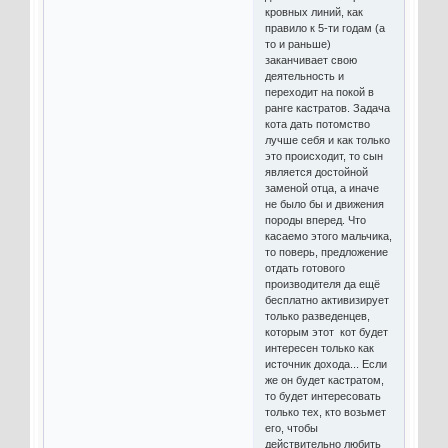
кровных линий, как
правило к 5-ти годам (а
то и раньше)
заканчивает свою
деятельность и
переходит на покой в
ранге кастратов. Задача
кота дать потомство
лучше себя и как только
это происходит, то сын
является достойной
заменой отца, а иначе
не было бы и движения
породы вперед. Что
касаемо этого мальчика,
то поверь, предложение
отдать готового
производителя да ещё
бесплатно активизирует
только разведенцев,
которым этот кот будет
интересен только как
источник дохода... Если
же он будет кастратом,
то будет интересовать
только тех, кто возьмет
его, чтобы
действительно любить