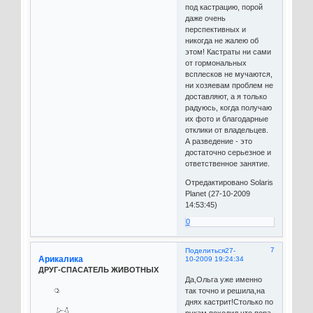
под кастрацию, порой
даже очень
перспективных и
никогда не жалею об
этом! Кастраты ни сами
от гормональных
всплесков не мучаются,
ни хозяевам проблем не
доставляют, а я только
радуюсь, когда получаю
их фото и благодарные
отклики от владельцев.
А разведение - это
достаточно серьезное и
ответственное занятие.
Отредактировано Solaris
Planet (27-10-2009
14:53:45)
0
7
Поделиться
27-
Арикалика
10-2009 19:24:34
ДРУГ-СПАСАТЕЛЬ ЖИВОТНЫХ
Да,Ольга уже именно
так точно и решила,на
днях кастрит!Столько по
рукам походил,что пора