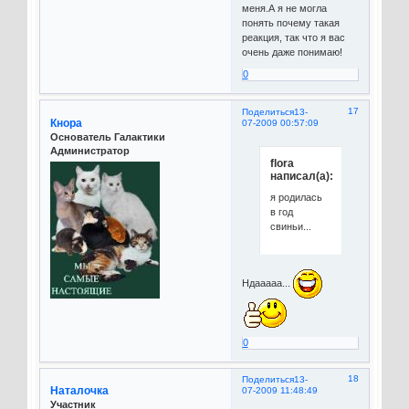
меня.А я не могла
понять почему такая
реакция, так что я вас
очень даже понимаю!
0
17
Поделиться
13-
Кнора
07-2009 00:57:09
Основатель Галактики
Администратор
flora
написал(а):
я родилась
в год
свиньи...
Ндааааа...
0
18
Поделиться
13-
Наталочка
07-2009 11:48:49
Участник