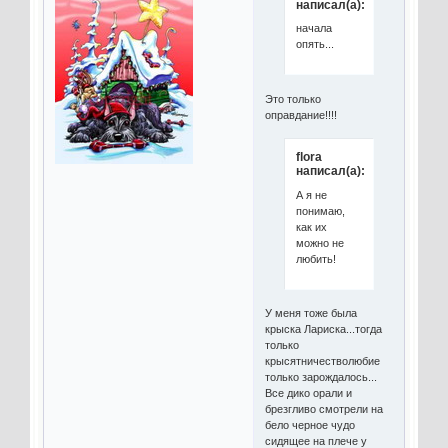
написал(а):
начала
опять...
Это только
оправдание!!!!
flora
написал(а):
А я не
понимаю,
как их
можно не
любить!
У меня тоже была
крыска Лариска...тогда
только
крысятничестволюбие
только зарождалось...
Все дико орали и
брезгливо смотрели на
бело черное чудо
сидящее на плече у