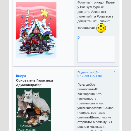
Фоточки что надо! Какие
у Вас культурные
девчата! Алиса ест
ложечкой , а Роми все в
домик тащит... значит
запасливая!
0
7
Поделиться
10-
Кнора
07-2009 11:21:00
Основатель Галактики
flora
, добро
Администратор
пожаловать!!!
Как хорошо, что
численность
грызунишек у нас
увеличивается!!! Самое
главное, все такие
симпотиШные, глаз не
оторвать! А почему Вы
решили крысками