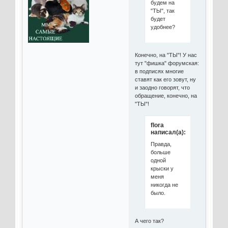
будем на
"ТЫ", так
будет
удобнее?
Конечно, на "ТЫ"! У нас
тут "фишка" форумская:
в подписях многие
ставят как его зовут, ну
и заодно говорят, что
обращение, конечно, на
"ТЫ"!
flora
написал(а):
Правда,
больше
одной
крыски у
меня
никогда не
было.
А чего так?