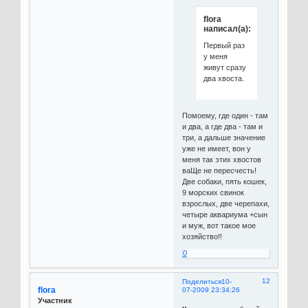
flora
написал(а):
Первый раз
у меня
живут сразу
два хвоста.
Помоему, где один - там
и два, а где два - там и
три, а дальше значение
уже не имеет, вон у
меня так этих хвостов
ваЩе не пересчесть!
Две собаки, пять кошек,
9 морских свинок
взрослых, две черепахи,
четыре аквариума +сын
и муж, вот такое мое
хозяйство!!
0
12
Поделиться
10-
flora
07-2009 23:34:26
Участник