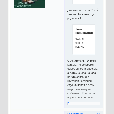
Для каждого есть СВОЙ
зверек. Ты в чей год
родилась?
flora
написал(а):
если я
брошу
курить.
Ооо, это бич... Я тоже
курила, но во время
беременности бросила,
а потом снова начала,
но это связано с
грустной историей,
случившейся в этом
году с моей одной
собачкой... В итоге, на
нервах, начала опять...
0
14
Поделиться
11-