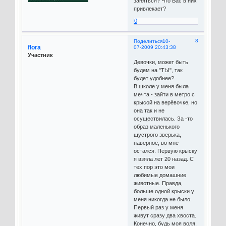
заняться? Что Вас в них
привлекает?
0
8
Поделиться
10-
flora
07-2009 20:43:38
Участник
Девочки, может быть
будем на "ТЫ", так
будет удобнее?
В школе у меня была
мечта - зайти в метро с
крысой на верёвочке, но
она так и не
осуществилась. За -то
образ маленького
шустрого зверька,
наверное, во мне
остался. Первую крыску
я взяла лет 20 назад. С
тех пор это мои
любимые домашние
животные. Правда,
больше одной крыски у
меня никогда не было.
Первый раз у меня
живут сразу два хвоста.
Конечно, будь моя воля,