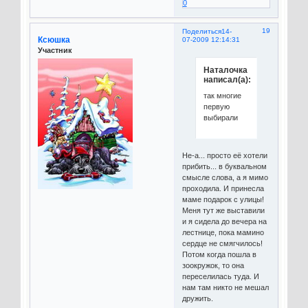
0
19
Поделиться
14-
Ксюшка
07-2009 12:14:31
Участник
Наталочка
написал(а):
так многие
первую
выбирали
Не-а... просто её хотели
прибить... в буквальном
смысле слова, а я мимо
проходила. И принесла
маме подарок с улицы!
Меня тут же выставили
и я сидела до вечера на
лестнице, пока мамино
сердце не смягчилось!
Потом когда пошла в
зоокружок, то она
переселилась туда. И
нам там никто не мешал
дружить.