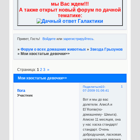
мы Вас ждем!!!
А также открыт новый форум по дачной
тематике:
Привет, Гость!
Войдите
или
зарегистрируйтесь
.
»
Форум о всех домашних животных
»
Звезда Грызунов
»
Мои хвостатые девочки>>
Страница:
1
2
3
»
Мои хвостатые девочки>>
1
Поделиться
10-
flora
07-2009 01:06:41
Участник
Вот и мы до вас
долетели. АлисА и
El`Romie(по-
домашнему- Шмыга).
Алиске 11 месяцев, она
у нас хаска стандарт/
стандарт. Очень
добродушная, ласковая,
целовательная девочка.