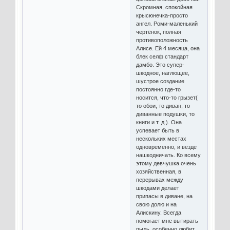
Скромная, спокойная
крысюнечка-просто
ангел. Роми-маленький
чертёнок, полная
противоположность
Алисе. Ей 4 месяца, она
блек селф стандарт
дамбо. Это супер-
шкодное, наглющее,
шустрое создание
постоянно где-то
носится, что-то грызет(
то обои, то диван, то
диванные подушки, то
книги и т. д.). Она
успевает быть в
нескольких местах
одновременно, и везде
нашкодничать. Ко всему
этому девчушка очень
хозяйственная, в
перерывах между
шкодами делает
припасы в диване, на
свою долю и на
Алискину. Всегда
помогает мне вытирать
пыль, особенно любит