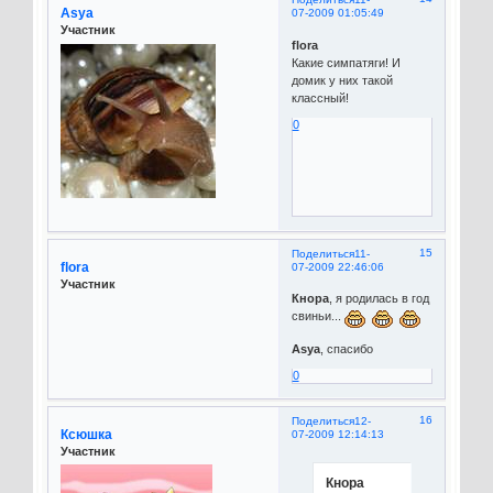
Asya
07-2009 01:05:49
Участник
flora
Какие симпатяги! И
домик у них такой
классный!
0
15
Поделиться
11-
flora
07-2009 22:46:06
Участник
Кнора
, я родилась в год
свиньи...
Asya
, спасибо
0
16
Поделиться
12-
Ксюшка
07-2009 12:14:13
Участник
Кнора