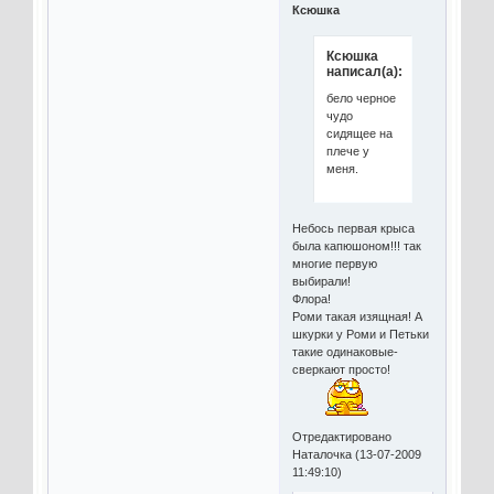
Ксюшка
Ксюшка
написал(а):
бело черное
чудо
сидящее на
плече у
меня.
Небось первая крыса
была капюшоном!!! так
многие первую
выбирали!
Флора!
Роми такая изящная! А
шкурки у Роми и Петьки
такие одинаковые-
сверкают просто!
Отредактировано
Наталочка (13-07-2009
11:49:10)