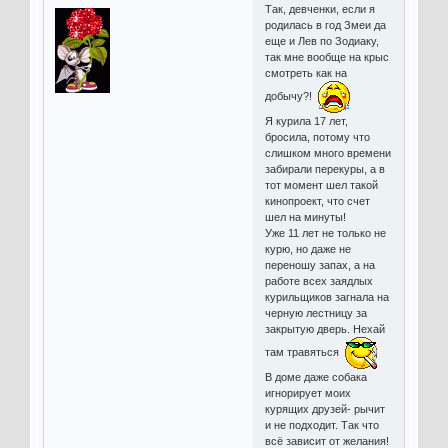
Так, девченки, если я
родилась в год Змеи да
еще и Лев по Зодиаку,
так мне вообще на крыс
смотреть как на
добычу?!
Я курила 17 лет,
бросила, потому что
слишком много времени
забирали перекуры, а в
тот момент шел такой
кинопроект, что счет
шел на минуты!
Уже 11 лет не только не
курю, но даже не
переношу запах, а на
работе всех заядлых
курильщиков загнала на
черную лестницу за
закрытую дверь. Нехай
там травяться
В доме даже собака
игнорирует моих
курящих друзей- рычит
и не подходит. Так что
всё зависит от желания!