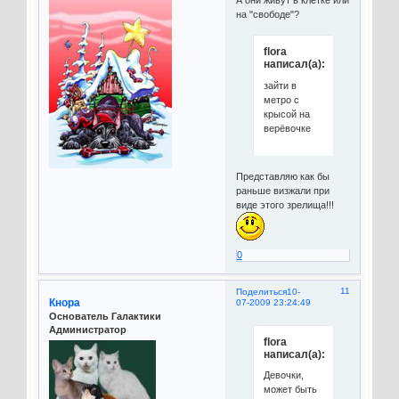
на "свободе"?
flora
написал(а):
зайти в
метро с
крысой на
верёвочке
Представляю как бы
раньше визжали при
виде этого зрелища!!!
0
11
Поделиться
10-
Кнора
07-2009 23:24:49
Основатель Галактики
Администратор
flora
написал(а):
Девочки,
может быть