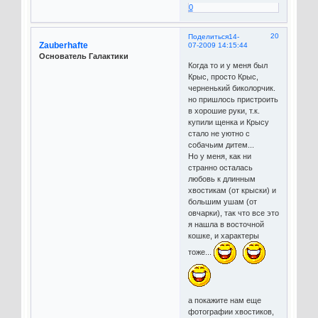
0
20
Поделиться
14-
Zauberhafte
07-2009 14:15:44
Основатель Галактики
Когда то и у меня был
Крыс, просто Крыс,
черненький биколорчик.
но пришлось пристроить
в хорошие руки, т.к.
купили щенка и Крысу
стало не уютно с
собачьим дитем...
Но у меня, как ни
странно осталась
любовь к длинным
хвостикам (от крыски) и
большим ушам (от
овчарки), так что все это
я нашла в восточной
кошке, и характеры
тоже...
а покажите нам еще
фотографии хвостиков,