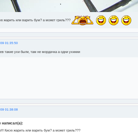
исю жарить или варить бум? а может гриль???
009 01:35:50
яев такие ухи были, там не мордачка а одни ухииии
009 01:38:08
e написал(а):
!!! Кисю жарить или варить бум? а может гриль???