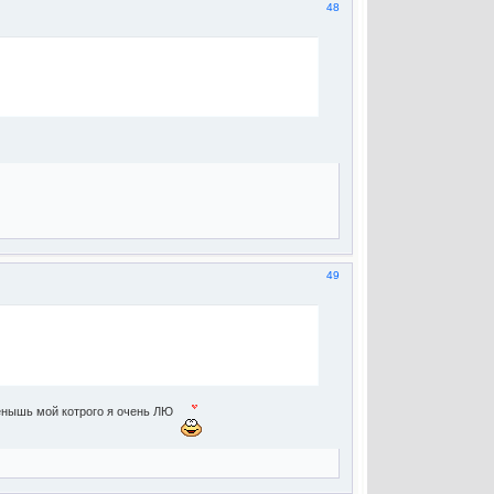
48
49
детенышь мой котрого я очень ЛЮ