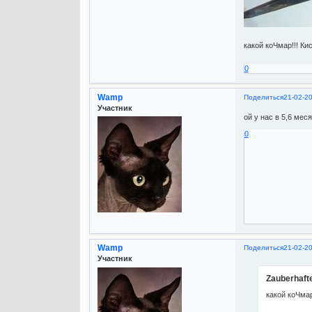
какой коЧмар!!! К
0
Wamp
Поделиться
21-02-2
Участник
ой у нас в 5,6 мес
0
Wamp
Поделиться
21-02-2
Участник
Zauberhaft
какой коЧмар