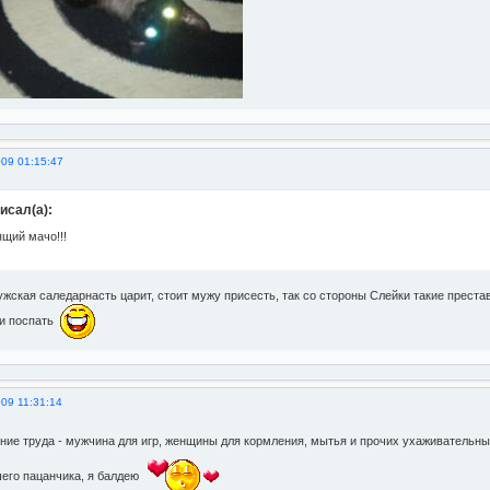
009 01:15:47
исал(а):
щий мачо!!!
жская саледарнасть царит, стоит мужу присесть, так со стороны Слейки такие престав
ь и поспать
09 11:31:14
ение труда - мужчина для игр, женщины для кормления, мытья и прочих ухаживатель
его пацанчика, я балдею