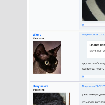
0
Wamp
Поделиться
23-02-2
Участник
Lisanta нап
Мачо, настоя
да у нас вообще му
как всегда, поест
0
Никушечка
Поделиться
24-02-20
Участник
у нас тоже раздел
ну мордашка у ваш