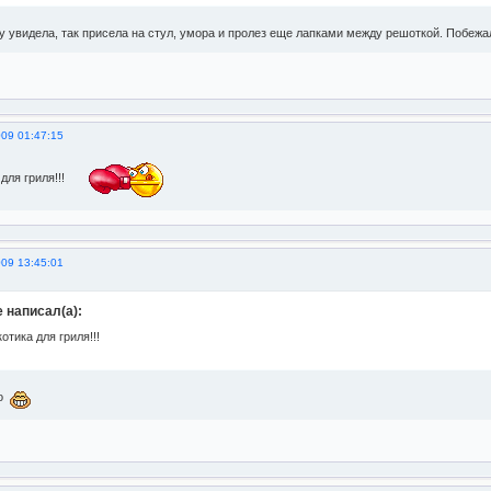
ну увидела, так присела на стул, умора и пролез еще лапками между решоткой. Побежа
009 01:47:15
для гриля!!!
009 13:45:01
e написал(а):
отика для гриля!!!
но