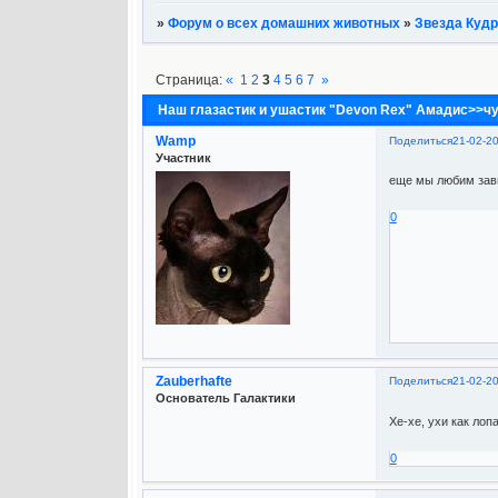
»
Форум о всех домашних животных
»
Звезда Кудр
Страница:
«
1
2
3
4
5
6
7
»
Наш глазастик и ушастик "Devon Rex" Амадис>>ч
Wamp
Поделиться
21-02-2
Участник
еще мы любим зави
0
Zauberhafte
Поделиться
21-02-2
Основатель Галактики
Хе-хе, ухи как лоп
0