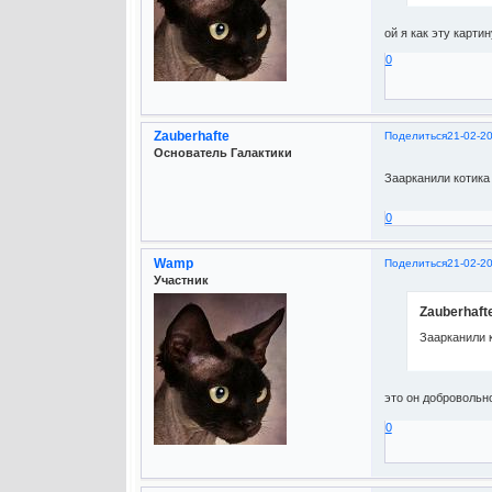
ой я как эту карти
0
Zauberhafte
Поделиться
21-02-2
Основатель Галактики
Заарканили котика 
0
Wamp
Поделиться
21-02-2
Участник
Zauberhaft
Заарканили к
это он доброволь
0