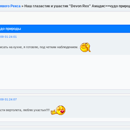
явого Рекса
»
Наш глазастик и ушастик "Devon Rex" Амадис>>чудо прир
удо природы
009 01:24:01
сать на кухне, я готовлю, под четким наблюдением.
009 01:24:07
асти вертолета, люблю ухастых!!!!