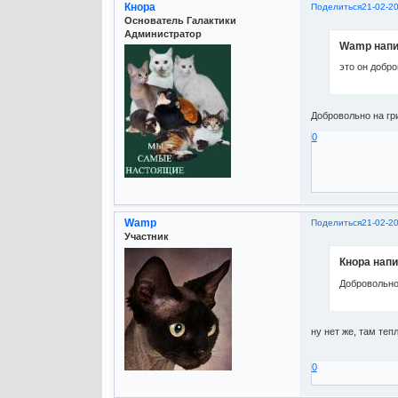
Кнора
Поделиться
21-02-2
Основатель Галактики
Администратор
Wamp напи
это он добр
Добровольно на гри
0
Wamp
Поделиться
21-02-2
Участник
Кнора напи
Добровольно 
ну нет же, там теп
0