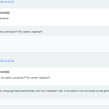
009 14:12:02
сал(а):
овольно
ль согласен?! Ну силен, парень!!!
009 15:44:50
сал(а):
на гриль согласен?! Ну силен, парень!!!
ло, когда духовка включёная, вот он и загарает там. А на грилл я его не пущю он же 