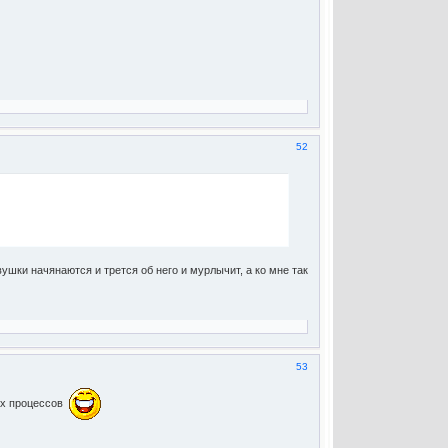
52
ушки начянаются и трется об него и мурлычит, а ко мне так
53
ных процессов