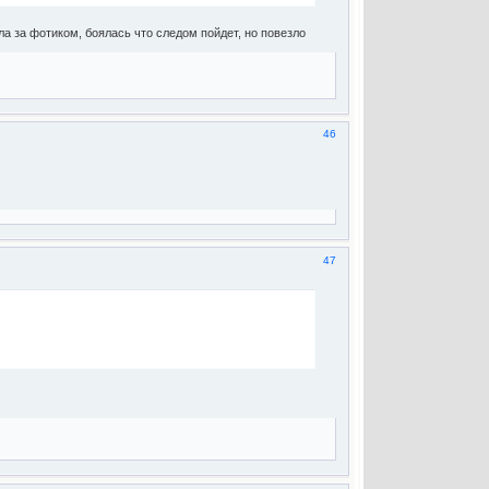
ла за фотиком, боялась что следом пойдет, но повезло
46
47