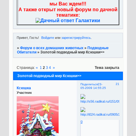
мы Вас ждем!!!
А также открыт новый форум по дачной
тематике:
Привет, Гость!
Войдите
или
зарегистрируйтесь
.
»
Форум о всех домашних животных
»
Подводные
Обитатели
»
Золотой подводный мир Ксюшки>>
Страница:
«
1
2
3
4
»
Тема закрыта
Золотой подводный мир Ксюшки>>
21
Поделиться
23-
Ксюшка
05-2009 14:55:25
Участник
0