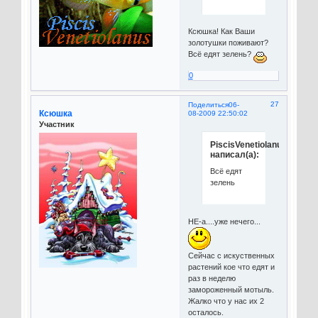
Ксюшка! Как Ваши
золотушки поживают?
Всё едят зелень?
0
27
Поделиться
06-
Ксюшка
08-2009 22:50:02
Участник
PiscisVenetiolanus
написал(а):
Всё едят
зелень
НЕ-а....уже нечего...
Сейчас с искуственных
растений кое что едят и
раз в неделю
замороженный мотыль.
Жалко что у нас их 2
осталось.