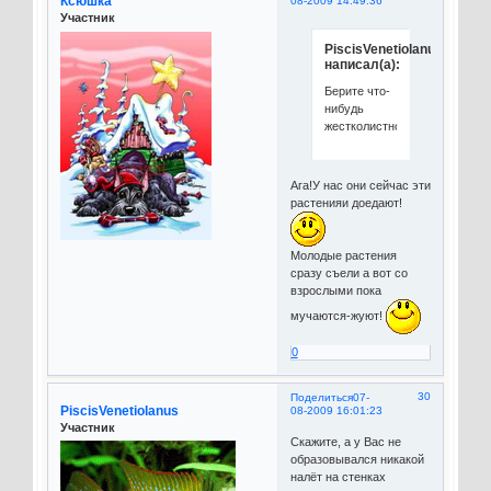
Ксюшка
08-2009 14:49:36
Участник
PiscisVenetiolanus
написал(а):
Берите что-
нибудь
жестколистное
Ага!У нас они сейчас эти
растенияи доедают!
Молодые растения
сразу съели а вот со
взрослыми пока
мучаются-жуют!
0
30
Поделиться
07-
PiscisVenetiolanus
08-2009 16:01:23
Участник
Скажите, а у Вас не
образовывался никакой
налёт на стенках