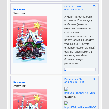
35
Поделиться
08-
Ксюшка
08-2009 22:43:17
Участник
У меня присоска одна
осталась. Вторая вдруг
побелела (кожа) и
отмерла. Улитка не все
с большим
удовольстием едят этот
налет, сомики шерстят
только дно и на том
спасибо) ещё стекляный
сом пытался помогать
чистить, но сейчас
больше спец по
ракушккам.
0
36
Поделиться
22-
Ксюшка
08-2009 16:11:11
Участник
чистилка