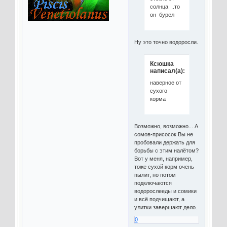
солнца ..то
он бурел
Ну это точно водоросли.
Ксюшка
написал(а):
наверное от
сухого
корма
Возможно, возможно... А
сомов-присосок Вы не
пробовали держать для
борьбы с этим налётом?
Вот у меня, например,
тоже сухой корм очень
пылит, но потом
подключаются
водорослееды и сомики
и всё подчищают, а
улитки завершают дело.
0