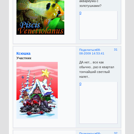
аквариума с
золотушками?
0
31
Поделиться
08-
Ксюшка
08-2009 14:53:41
Участник
ДА нет... все как
обычно...раз в квартал
тончайший светлый
налет..
0
32
Поделиться
08-