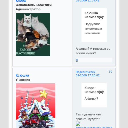
Кнора
09-2009 11:04:41
Основатель Галактики
Администратор
Ксюшка
написал(а):
Подкупила
телескопа и
неончиков.
А фотки? А телескоп со
всеми живет?
0
39
Поделиться
07-
Ксюшка
09-2009 17:26:02
Участник
Кнора
написал(а):
А фотки?
Так и думала что
просить будете?