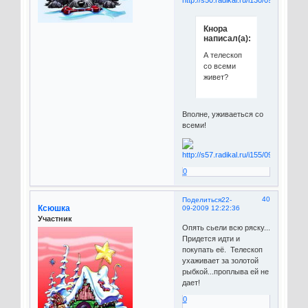
Кнора
написал(а):
А телескоп
со всеми
живет?
Вполне, уживаеться со
всеми!
0
40
Поделиться
22-
Ксюшка
09-2009 12:22:36
Участник
Опять сьели всю ряску...
Придется идти и
покупать её. Телескоп
ухаживает за золотой
рыбкой...проплыва ей не
дает!
0