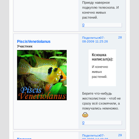
Приеду наверное
подкуплю телескопа. И
конечно живых
растений.
0
28
Поделиться
07-
PiscisVenetiolanus
08-2009 11:25:26
Участник
Ксюшка
написал(а):
И конечно
живых
растений.
Берите что-нибудь
жестколистное - чтоб не
сразу всё схомячили, а
помучались немножко.
0
29
Поделиться
07-