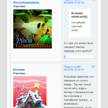
PiscisVenetiolanus
08-2009 15:31:31
Участник
Ксюшка
написал(а):
тончайший
светлый
налет
А с чем это может быть
связано? Какова
природа этого налёта?
0
33
Поделиться
08-
Ксюшка
08-2009 20:59:47
Участник
Я вообще заметила что
наверное от сухого
корма...Так как только
после него, вода к
вечеру становиться как
бы в мелком и
тончайшем тумане... а
включаешь
водоочиститель, то он