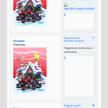
0
37
Поделиться
07-
Ксюшка
09-2009 10:28:25
Участник
Подкупила телескопа и
неончиков.
0
38
Поделиться
07-