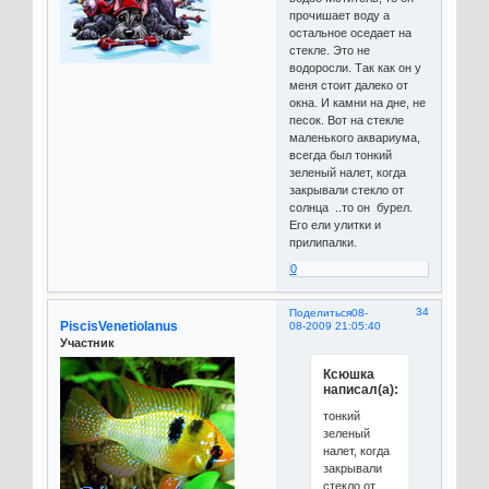
прочишает воду а
остальное оседает на
стекле. Это не
водоросли. Так как он у
меня стоит далеко от
окна. И камни на дне, не
песок. Вот на стекле
маленького аквариума,
всегда был тонкий
зеленый налет, когда
закрывали стекло от
солнца ..то он бурел.
Его ели улитки и
прилипалки.
0
34
Поделиться
08-
PiscisVenetiolanus
08-2009 21:05:40
Участник
Ксюшка
написал(а):
тонкий
зеленый
налет, когда
закрывали
стекло от