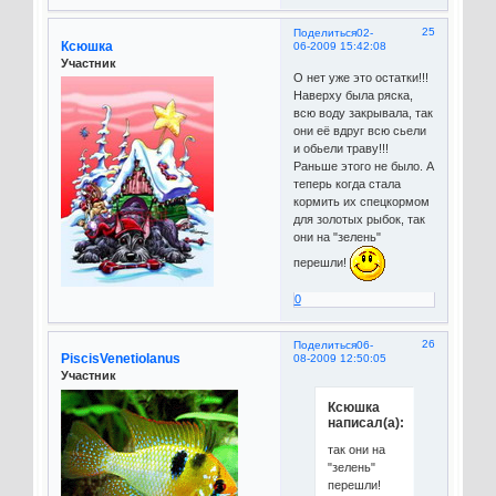
25
Поделиться
02-
Ксюшка
06-2009 15:42:08
Участник
О нет уже это остатки!!!
Наверху была ряска,
всю воду закрывала, так
они её вдруг всю сьели
и обьели траву!!!
Раньше этого не было. А
теперь когда стала
кормить их спецкормом
для золотых рыбок, так
они на "зелень"
перешли!
0
26
Поделиться
06-
PiscisVenetiolanus
08-2009 12:50:05
Участник
Ксюшка
написал(а):
так они на
"зелень"
перешли!