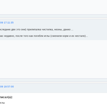
09 17:11:35
следние две это они) прилипалка чистилка, неоны, данио ...
ас недавно, после того как погибли иглы (сменили корм и их нестало)...
009 18:57:00
исал(а):
иглы