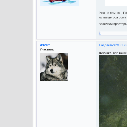
Уже не помню,,, П
оставщегося сома 
заселили просторы
0
Яхонт
Поделиться
29-01-2
Участник
Ксюшка
, вот таки