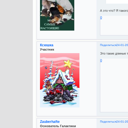
А это что? Я таког
0
Ксюшка
Поделиться
24-01-2
Участник
Это такие длиные т
0
Zauberhafte
Поделиться
24-01-2
Основатель Галактики