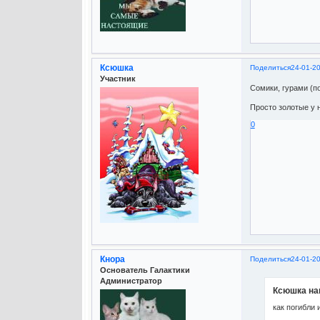
Ксюшка
Поделиться
24-01-20
Участник
Сомики, гурами (по
Просто золотые у н
0
Кнора
Поделиться
24-01-2
Основатель Галактики
Администратор
Ксюшка нап
как погибли 