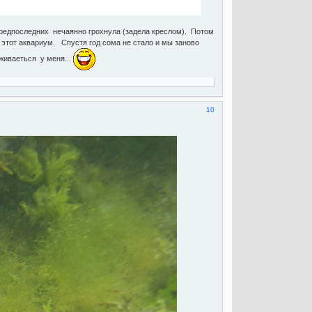
2 предпоследних нечаянно грохнула (задела креслом). Потом
этот аквариум. Спустя год сома не стало и мы заново
живаеться у меня...
10