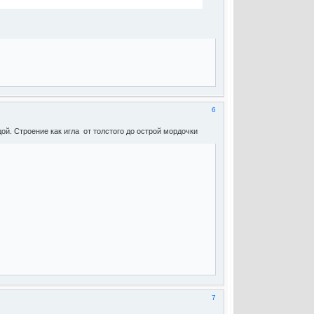
6
ой. Строение как игла от толстого до острой мордочки
7