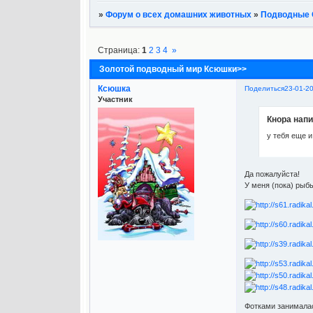
»
Форум о всех домашних животных
»
Подводные 
Страница:
1
2
3
4
»
Золотой подводный мир Ксюшки>>
Ксюшка
Поделиться
23-01-2
Участник
Кнора напи
у тебя еще и
Да пожалуйста!
У меня (пока) рыбы
Фотками занималась