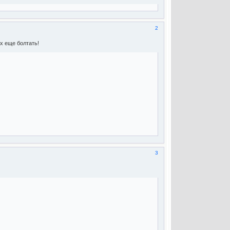
2
х еще болтать!
3