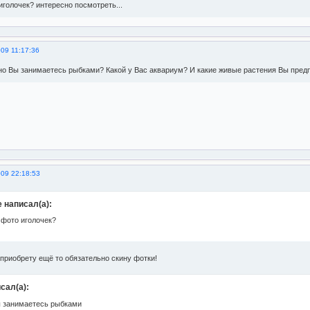
иголочек? интересно посмотреть...
09 11:17:36
авно Вы занимаетесь рыбками? Какой у Вас аквариум? И какие живые растения Вы пред
009 22:18:53
e написал(а):
 фото иголочек?
 приобрету ещё то обязательно скину фотки!
сал(а):
ы занимаетесь рыбками