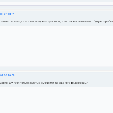
009 22:10:21
тельно перенесу это в наши водные просторы, а то там нас маловато... Будем о рыбка
009 00:28:08
Марин, а у тебя только золотые рыбки или ты еще кого то держишь?