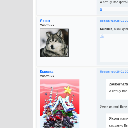
А есть у Вас фото 
0
Яхонт
Поделиться
25-01-20
Участник
Ксюшка
, а как д
+1
Ксюшка
Поделиться
26-01-2
Участник
Zauberhaft
А есть у Вас
Уже и их нет! Если
Яхонт напи
как давно В