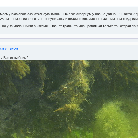
омоему всю свою сознательеую жизнь... Но этот аквариум у нас не давно... Я как то 
25 см , поместила в пятилетровую банку и сжалившись именно над ним нам подарили 
, но уже маленькими рыбками! Насчет травы, то мне нравиться только та которая при
009 09:45:29
е у Вас иглы были?