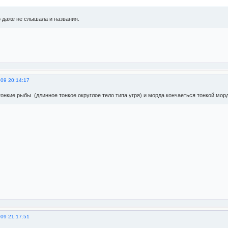
о даже не слышала и названия.
009 20:14:17
онкие рыбы (длинное тонкое округлое тело типа угря) и морда кончаеться тонкой морд
009 21:17:51