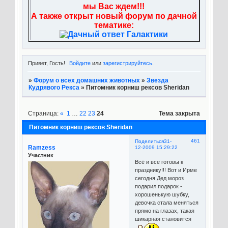
мы Вас ждем!!!
А также открыт новый форум по дачной
тематике:
Привет, Гость!
Войдите
или
зарегистрируйтесь
.
»
Форум о всех домашних животных
»
Звезда
Кудрявого Рекса
»
Питомник корниш рексов Sheridan
Страница:
«
1
…
22
23
24
Тема закрыта
Питомник корниш рексов Sheridan
461
Поделиться
31-
Ramzess
12-2009 15:29:22
Участник
Всё и все готовы к
празднику!!! Вот и Ирме
сегодня Дед мороз
подарил подарок -
хорошенькую шубку,
девочка стала меняться
прямо на глазах, такая
шикарная становится