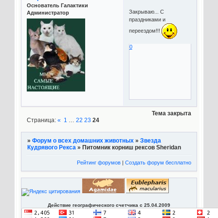
Основатель Галактики
Закрываю... С
Администратор
праздниками и
переездом!!!
0
Тема закрыта
Страница:
«
1
…
22
23
24
»
Форум о всех домашних животных
»
Звезда
Кудрявого Рекса
»
Питомник корниш рексов Sheridan
Рейтинг форумов
|
Создать форум бесплатно
Действие географического счетчика с 25.04.2009