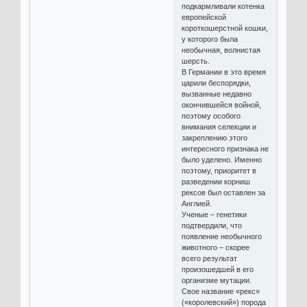
подкармливали котенка
европейской
короткошерстной кошки,
у которого была
необычная, волнистая
шерсть.
В Германии в это время
царили беспорядки,
вызванные недавно
окончившейся войной,
поэтому особого
внимания селекции и
закреплению этого
интересного признака не
было уделено. Именно
поэтому, приоритет в
разведении корниш
рексов был оставлен за
Англией.
Ученые – генетики
подтвердили, что
появление необычного
животного – скорее
всего результат
произошедшей в его
организме мутации.
Свое название «рекс»
(«королевский») порода