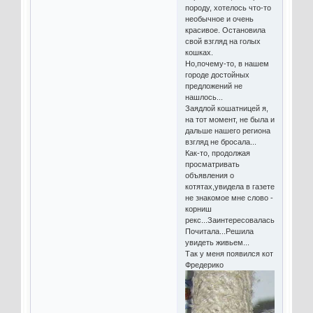
породу, хотелось что-то
необычное и очень
красивое. Остановила
свой взгляд на голых
кошках.
Но,почему-то, в нашем
городе достойных
предложений не
нашлось...
Заядлой кошатницей я,
на тот момент, не была и
дальше нашего региона
взгляд не бросала...
Как-то, продолжая
просматривать
объявления о
котятах,увидела в газете
не знакомое мне слово -
корниш
рекс...Заинтересовалась...
Почитала...Решила
увидеть живьем...
Так у меня появился кот
Фредерико