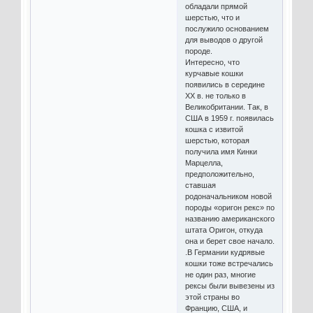
обладали прямой
шерстью, что и
послужило основанием
для выводов о другой
породе.
Интересно, что
курчавые кошки
появились в середине
XX в. не только в
Великобритании. Так, в
США в 1959 г. появилась
кошка с извитой
шерстью, которая
получила имя Кинки
Марцелла,
предположительно,
ставшая
родоначальником новой
породы «оригон рекс» по
названию американского
штата Оригон, откуда
она и берет свое начало.
.В Германии кудрявые
кошки тоже встречались
не один раз, многие
рексы были вывезены из
этой страны во
Францию, США, и