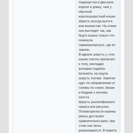
подшерстка в два раза
короче в длину, чем у
обычной
короткошерстной кошки.
Шерсть всегда вьется
или волнистая. На спине
она выглядит так, как
будто кошка только что
покинула
парикмахерскую, где ее
завили.
В идеале шерсть у этих
кошек плотно прилегает
к телу, ниспадая
волнами подобно
вельвету, на ощупь
шерсть теплая. Завитки
идут по направлению от
головы по спине, бокам
и бедрам к кончику
хвоста.
Шерсть разнообразного
окраса или рисунка.
Половозрелости корниш
рексы достигают
сравнительно рано, при
этом они легко
размножаются. В помете