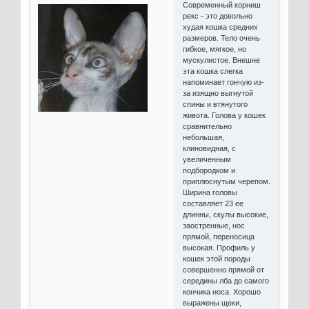
Современный корниш
рекс - это довольно
худая кошка средних
размеров. Тело очень
гибкое, мягкое, но
мускулистое. Внешне
эта кошка слегка
напоминает гончую из-
за изящно выгнутой
спины и втянутого
живота. Голова у кошек
сравнительно
небольшая,
клиновидная, с
увеличенным
подбородком и
приплюснутым черепом.
Ширина головы
составляет 23 ее
длинны, скулы высокие,
заостренные, нос
прямой, переносица
высокая. Профиль у
кошек этой породы
совершенно прямой от
середины лба до самого
кончика носа. Хорошо
выражены щеки,