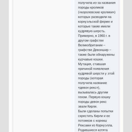
получила из-за названия
породы кроликов
(«королевские кролики»)
которых разводили на
корнуэльской ферме и
которые также имели
кудрявую шерсть.
Примерно, в 1960 г. в
другом графстве
Великобритании –
графстве Девоншир –
также были обнаружены
курчавые кошки.
Мутация, ставшая
причиной появления
кудрявой шерсти у этой
породы (которая
получила название
«девон рекс»),
вызывалась другим
геном. Первую кошку
породы девон рекс
звали Кирли.
Были сделаны попытки
скрестить Кирли и ее
потомков с корниш
Рексами из Корнуэлла.
Родившиеся котята