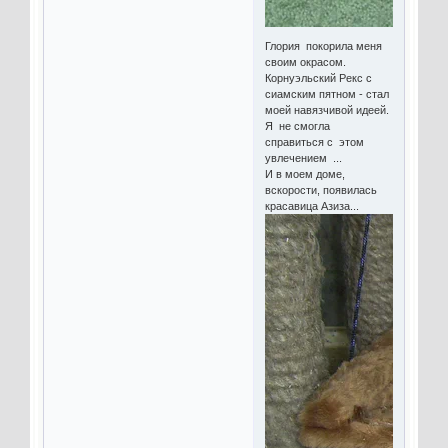
Глория покорила меня
своим окрасом.
Корнуэльский Рекс с
сиамским пятном - стал
моей навязчивой идеей.
Я не смогла
справиться с этом
увлечением ...
И в моем доме,
вскорости, появилась
красавица Азиза...