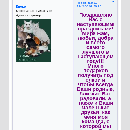
7
Поделиться
31-
Кнора
12-2008 02:28:20
Основатель Галактики
Поздравляю
Администратор
Вас с
наступающими
праздниками!
Мира Вам,
любви, добра
и всего
самого
лучшего в
наступающем
году!!!
Много
подарков
получить под
елкой и
чтобы всегда
Ваши родные,
близкие Вас
радовали, а
также и Ваши
маленькие
друзья, как
меня моя
команда, с
которой мы