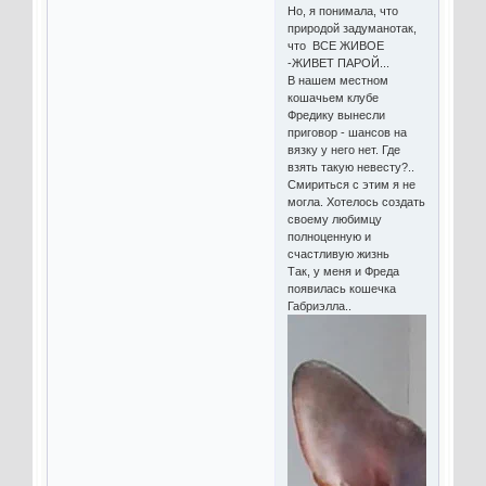
Но, я понимала, что
природой задуманотак,
что ВСЕ ЖИВОЕ
-ЖИВЕТ ПАРОЙ...
В нашем местном
кошачьем клубе
Фредику вынесли
приговор - шансов на
вязку у него нет. Где
взять такую невесту?..
Смириться с этим я не
могла. Хотелось создать
своему любимцу
полноценную и
счастливую жизнь
Так, у меня и Фреда
появилась кошечка
Габриэлла..