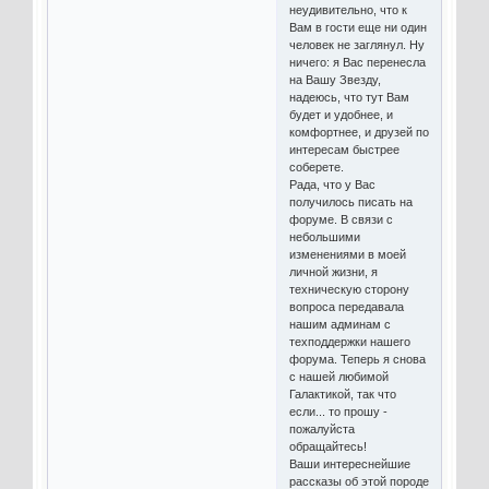
неудивительно, что к
Вам в гости еще ни один
человек не заглянул. Ну
ничего: я Вас перенесла
на Вашу Звезду,
надеюсь, что тут Вам
будет и удобнее, и
комфортнее, и друзей по
интересам быстрее
соберете.
Рада, что у Вас
получилось писать на
форуме. В связи с
небольшими
изменениями в моей
личной жизни, я
техническую сторону
вопроса передавала
нашим админам с
техподдержки нашего
форума. Теперь я снова
с нашей любимой
Галактикой, так что
если... то прошу -
пожалуйста
обращайтесь!
Ваши интереснейшие
рассказы об этой породе