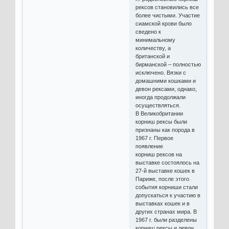
рексов становились все
более чистыми. Участие
сиамской крови было
сведено к
минимальному
количеству, а
британской и
бирманской – полностью
исключено. Вязки с
домашними кошками и
девон рексами, однако,
иногда продолжали
осуществляться.
В Великобритании
корниш рексы были
признаны как порода в
1967 г. Первое
появление
корниш рексов на
выставке состоялось на
27-й выставке кошек в
Париже, после этого
события корниши стали
допускаться к участию в
выставках кошек и в
других странах мира. В
1967 г. были разделены
корниш рексы и девон