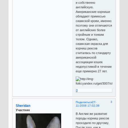
и собственно
английскую.
Американские корниши
обладают примесью
сиамской крови, именно
поэтому они отличаются
от английских более
стройным и тонким
телом. Однако,
сиамская окраска для
корниш рексов
считалась по стандарту
американской
ассоциации кошек
недопустимой в течение
еще примерно 27 лет.
0
3
Поделиться
27-
Sheridan
11-2008 17:02:38
Участник
В Англии же развитие
породы корниш рексов
проходило по-другому.
После того, как в