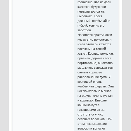
грациозна, что из дали
кажется, будто они
передвигаются на
цыпочках. Хвост
длинный, необычайно
гибкий, кончик его
заострен.
На хвосте практически
незаметно волосков, и
из-за этого он кажется
похожим на тонкий
хлыст. Корниш рекс, как
правило, держит хвост
вертикально, он охотно
мурлычет, выражая тем
самым хорошее
расположение духа. У
корнишей очень
необычная шерсть. Она
исключительно мягкая
на ощупь, очень густая
и короткая. Внешне
кошки кажутся
плюшевыми из-за
отсутствия у них
остевых волосков. При
этом покрывающие
волоски и волоски