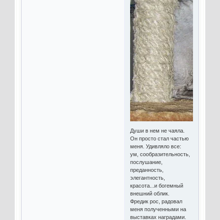
Души в нем не чаяла.
Он просто стал частью
меня. Удивляло все:
ум, сообразительность,
послушание,
преданность,
элегантность,
красота...и богемный
внешний облик.
Фредик рос, радовал
меня полученными на
выставках наградами.