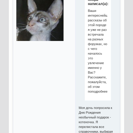
написал(а):
Ваши
интереснейшие
рассказы об
этой породе
я уже не раз
встречала
на разных
форумах, но
с чего
началось
это
увлечение
именно у
Вас?
Расскажите,
пожалуйста,
об этом
поподробнее.
Моя дочь попросила к
Дню Рождения
необычный подарок -
котеночка. Я
перелистала все
справочники, выбирая