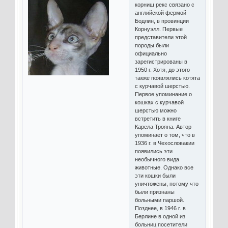
корниш рекс связано с
английской фермой
Бодлин, в провинции
Корнуэлл. Первые
представители этой
породы были
официально
зарегистрированы в
1950 г. Хотя, до этого
также появлялись котята
с курчавой шерстью.
Первое упоминание о
кошках с курчавой
шерстью можно
встретить в книге
Карела Трояна. Автор
упоминает о том, что в
1936 г. в Чехословакии
появились эти
необычного вида
животные. Однако все
эти кошки были
уничтожены, потому что
были признаны
больными паршой.
Позднее, в 1946 г. в
Берлине в одной из
больниц посетители