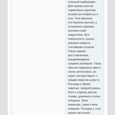
сильный подбородок.
Для корниш рексов
характерны короткие
волнистые вибриссы и
усы. Уши крупные,
поставлены высоко, у
основания широкие,
кончики ушей
закруглены. Вся
поверхность ушных
раковин покрыта
тончайшим пушком.
Глаза широко
расставленные,
миндалевидные,
средних размеров. Глаза
обычно окрашены ярко и
очень интенсивно, их
окрас контрастирует с
общим окрасом шерсти.
Ресницы и брови
завитые, средней длины.
Ноги у корниш рексов
тонкие, длинные и очень
изящные. Лапа
овальная, также очень
изящная. Походка у этих
кошек настолько