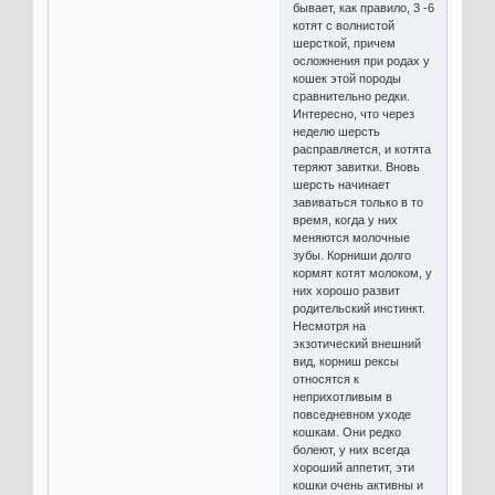
бывает, как правило, 3 -6
котят с волнистой
шерсткой, причем
осложнения при родах у
кошек этой породы
сравнительно редки.
Интересно, что через
неделю шерсть
расправляется, и котята
теряют завитки. Вновь
шерсть начинает
завиваться только в то
время, когда у них
меняются молочные
зубы. Корниши долго
кормят котят молоком, у
них хорошо развит
родительский инстинкт.
Несмотря на
экзотический внешний
вид, корниш рексы
относятся к
неприхотливым в
повседневном уходе
кошкам. Они редко
болеют, у них всегда
хороший аппетит, эти
кошки очень активны и