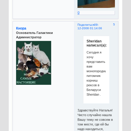
0
5
Поделиться
09-
Кнора
12-2008 01:14:06
Основатель Галактики
Администратор
Sheridan
написал(а):
Сегодня я
хочу
представить
вам
монопородный
питомник
корниш
рексов в
Беларуси
Sheridan .
Здравствуйте Наталья!
Чисто случайно нашла
Вашу тему не совсем в
том месте, где ей бы
надо находиться,