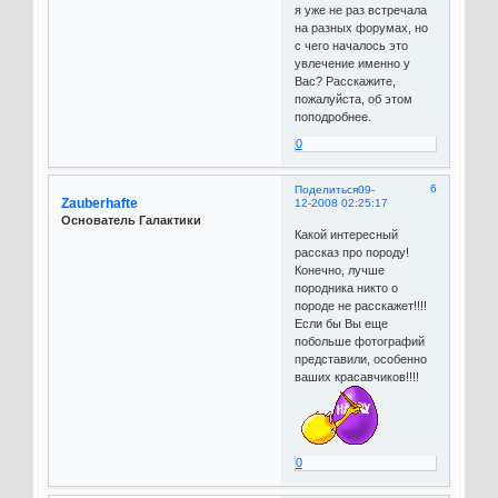
я уже не раз встречала
на разных форумах, но
с чего началось это
увлечение именно у
Вас? Расскажите,
пожалуйста, об этом
поподробнее.
0
6
Поделиться
09-
Zauberhafte
12-2008 02:25:17
Основатель Галактики
Какой интересный
рассказ про породу!
Конечно, лучше
породника никто о
породе не расскажет!!!!
Если бы Вы еще
побольше фотографий
представили, особенно
ваших красавчиков!!!!
0