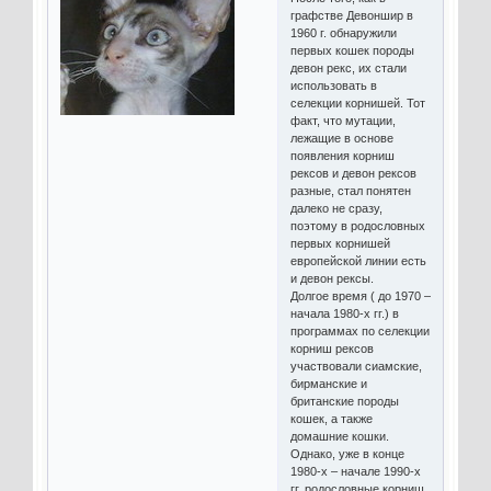
графстве Девоншир в
1960 г. обнаружили
первых кошек породы
девон рекс, их стали
использовать в
селекции корнишей. Тот
факт, что мутации,
лежащие в основе
появления корниш
рексов и девон рексов
разные, стал понятен
далеко не сразу,
поэтому в родословных
первых корнишей
европейской линии есть
и девон рексы.
Долгое время ( до 1970 –
начала 1980-х гг.) в
программах по селекции
корниш рексов
участвовали сиамские,
бирманские и
британские породы
кошек, а также
домашние кошки.
Однако, уже в конце
1980-х – начале 1990-х
гг. родословные корниш