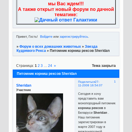
мы Вас ждем!!!
А также открыт новый форум по дачной
тематике:
Привет, Гость!
Войдите
или
зарегистрируйтесь
.
»
Форум о всех домашних животных
»
Звезда
Кудрявого Рекса
»
Питомник корниш рексов Sheridan
Страница:
1
2
3
…
24
»
Тема закрыта
Питомник корниш рексов Sheridan
1
Поделиться
27-
Sheridan
11-2008 16:54:07
Участник
Сегодня я хочу
представить вам
монопородный питомник
корниш рексов
в
Беларуси
Sheridan
.
Наш питомник
зарегистрирован в
марте 2007 году в
международной