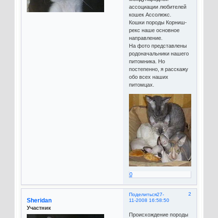
ассоциации любителей
кошек Ассолюкс.
Кошки породы Корниш-
рекс наше основное
направление.
На фото представлены
родоначальники нашего
питомника. Но
постепенно, я расскажу
обо всех наших
питомцах.
0
2
Поделиться
27-
Sheridan
11-2008 16:58:50
Участник
Происхождение породы