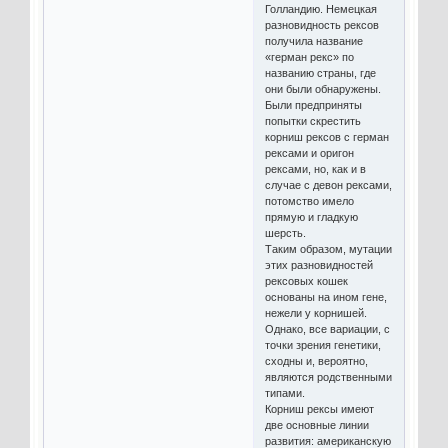
Голландию. Немецкая
разновидность рексов
получила название
«герман рекс» по
названию страны, где
они были обнаружены.
Были предприняты
попытки скрестить
корниш рексов с герман
рексами и оригон
рексами, но, как и в
случае с девон рексами,
потомство имело
прямую и гладкую
шерсть.
Таким образом, мутации
этих разновидностей
рексовых кошек
основаны на ином гене,
нежели у корнишей.
Однако, все вариации, с
точки зрения генетики,
сходны и, вероятно,
являются родственными
типами.
Корниш рексы имеют
две основные линии
развития: американскую