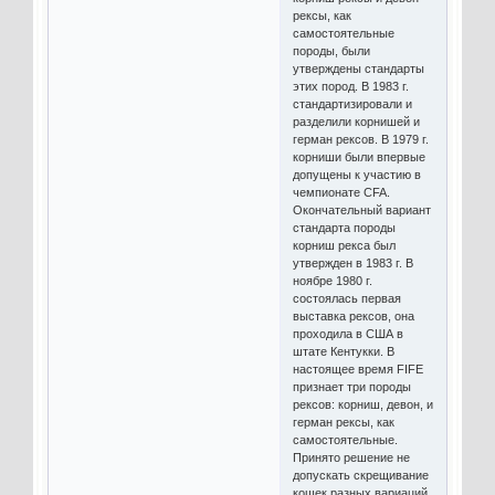
рексы, как
самостоятельные
породы, были
утверждены стандарты
этих пород. В 1983 г.
стандартизировали и
разделили корнишей и
герман рексов. В 1979 г.
корниши были впервые
допущены к участию в
чемпионате CFA.
Окончательный вариант
стандарта породы
корниш рекса был
утвержден в 1983 г. В
ноябре 1980 г.
состоялась первая
выставка рексов, она
проходила в США в
штате Кентукки. В
настоящее время FIFE
признает три породы
рексов: корниш, девон, и
герман рексы, как
самостоятельные.
Принято решение не
допускать скрещивание
кошек разных вариаций,