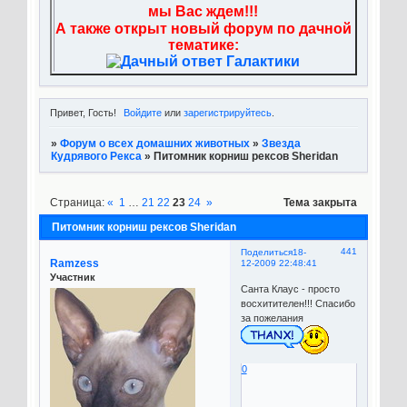
мы Вас ждем!!!
А также открыт новый форум по дачной
тематике:
Привет, Гость!
Войдите
или
зарегистрируйтесь
.
»
Форум о всех домашних животных
»
Звезда
Кудрявого Рекса
»
Питомник корниш рексов Sheridan
Страница:
«
1
…
21
22
23
24
»
Тема закрыта
Питомник корниш рексов Sheridan
441
Поделиться
18-
Ramzess
12-2009 22:48:41
Участник
Санта Клаус - просто
восхитителен!!! Спасибо
за пожелания
0