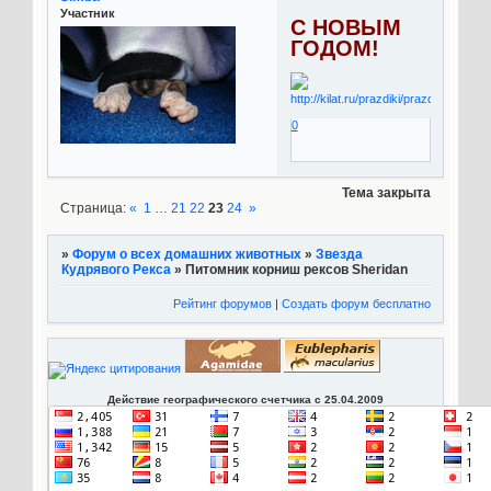
Участник
С НОВЫМ
ГОДОМ!
0
Тема закрыта
Страница:
«
1
…
21
22
23
24
»
»
Форум о всех домашних животных
»
Звезда
Кудрявого Рекса
»
Питомник корниш рексов Sheridan
Рейтинг форумов
|
Создать форум бесплатно
Действие географического счетчика с 25.04.2009