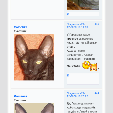
0
443
Поделиться
21-
Galochka
12-2009 16:14:13
Участник
У Гарфилда такое
грозное
выражение
лица... Истинный вожак
стаи...
А Дана - само
изящество... А какая
расписная -
русская
матрешка
0
444
Поделиться
21-
Ramzess
12-2009 16:23:22
Участник
Да, Гарфилд хорош -
ждём когда подрастёт,
придём с Лизой в гости