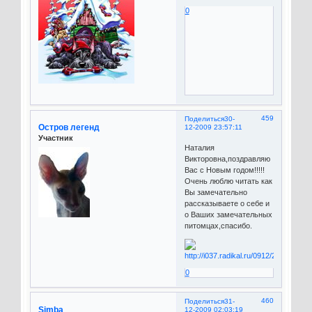
0
459
Поделиться
30-
Остров легенд
12-2009 23:57:11
Участник
Наталия
Викторовна,поздравляю
Вас с Новым годом!!!!!
Очень люблю читать как
Вы замечательно
рассказываете о себе и
о Ваших замечательных
питомцах,спасибо.
0
460
Поделиться
31-
Simba
12-2009 02:03:19