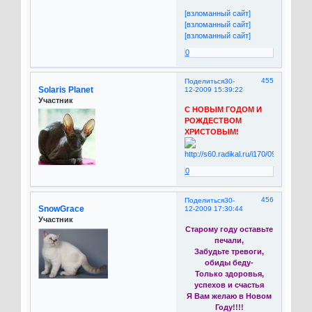
[взломанный сайт]
[взломанный сайт]
[взломанный сайт]
0
455
Поделиться
30-
Solaris Planet
12-2009 15:39:22
Участник
С НОВЫМ ГОДОМ И
РОЖДЕСТВОМ
ХРИСТОВЫМ!
0
456
Поделиться
30-
SnowGrace
12-2009 17:30:44
Участник
Старому году оставьте
печали,
Забудьте тревоги,
обиды беду-
Только здоровья,
успехов и счастья
Я Вам желаю в Новом
Году!!!!