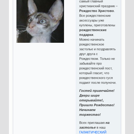
самый главный
христианский праздник –
Рождество Христово
.
Все рождественские
аксессуары уже
куплены, приготовлены
рождественские
подарки
.
Можно начинать
рождественское
застолье и поздравлять
друг друга с
Рождеством. Только не
забывайте про
рождественский пост,
который гласит, что
рождественского гуся
подают после полуночи.
Гостей привечайте!
Двери шире
открывайте!,
Пришло Рождество!
Начинаем
торжество!
Всех приглашаю
на
застолье
в наш
ГАЛАКТИЧЕСКИЙ