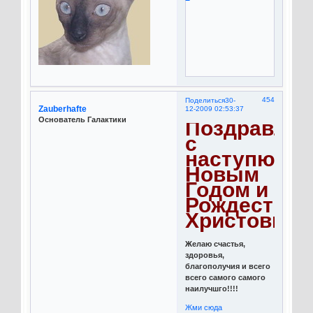
454
Поделиться
30-
Zauberhafte
12-2009 02:53:37
Основатель Галактики
Поздравля
с
наступющи
Новым
Годом и
Рождество
Христовым!
Желаю счастья,
здоровья,
благополучия и всего
всего самого самого
наилучшго!!!!
Жми сюда