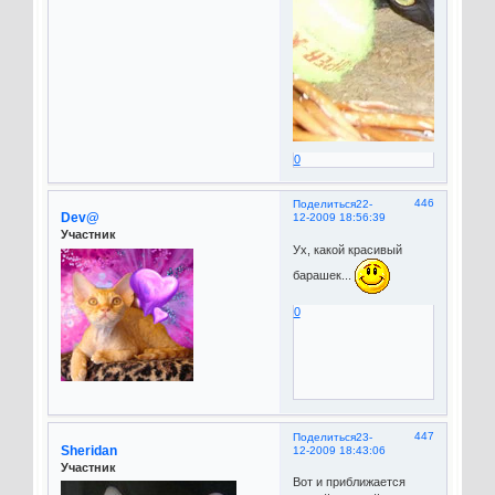
0
446
Поделиться
22-
Dev@
12-2009 18:56:39
Участник
Ух, какой красивый
барашек...
0
447
Поделиться
23-
Sheridan
12-2009 18:43:06
Участник
Вот и приближается