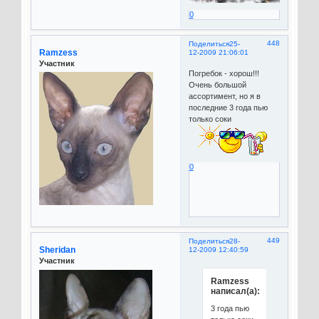
0
448
Поделиться
25-
Ramzess
12-2009 21:06:01
Участник
Погребок - хорош!!!
Очень большой
ассортимент, но я в
последние 3 года пью
только соки
0
449
Поделиться
28-
Sheridan
12-2009 12:40:59
Участник
Ramzess
написал(а):
3 года пью