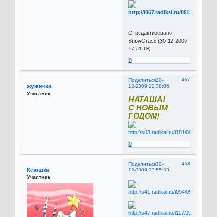
Отредактировано
SnowGrace (30-12-2009
17:34:19)
0
457
Поделиться
30-
жужечка
12-2009 22:38:06
Участник
НАТАША!
С НОВЫМ
ГОДОМ!
0
458
Поделиться
30-
Ксюшка
12-2009 23:55:33
Участник