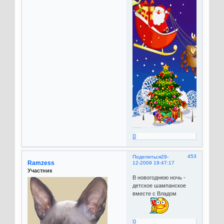
0
453
Поделиться
29-
Ramzess
12-2009 19:47:17
Участник
В новогоднюю ночь -
детское шампанское
вместе с Владом
0