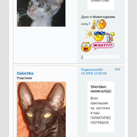
только соки
Даже в
Новогоднюю
ночь?
0
450
Поделиться
28-
Galochka
12-2009 13:00:06
Участник
Sheridan
написал(а):
Всех
приглашаю
на застолье
в наш
ГАЛАКТИЧЕСКИЙ
ПОГРЕБОК