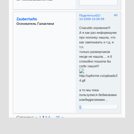
40
Поделиться
22-
Zauberhafte
10-2008 16:06:56
Основатель Галактики
Спасибо огромное!!!
А я как раз информауию
про попонку нашла, что
как завязывать и т.д. и
т.п.
только размерчиков
нигде не нашла.... я б
спокойно пошила бы
себе такую!!!
а то мы пока
пользуемся бебиковами
комбидрезиками...
0
Страница:
«
1
2
3
4
…
20
»
»
Форум о всех домашних животных
»
Звезда