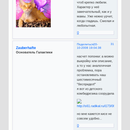
чтоб крепко любили.
Характер у неё
замечательный, как и у
мамы. Уже нежно урчит,
когда гладишь. Смелая и
любопытная.
0
31
Поделиться
20-
Zauberhafte
10-2008 19:04:38
Основатель Галактики
насчет попонки: а можно
выкройку или описание,
а то у нас аналогичная
проблемка, пора
остановливать наш
шестимесячный
"беспридел!"
я вот из детского
комбидрезика соорудила
но мне кажется кисе не
совсем удобно...
0