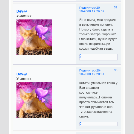
32
Поделиться
20-
Dev@
10-2008 19:26:52
Участник
Я не шила, мне продали
в ветклинике попонку.
Но могу фото сделать,
только завтра, хорошо?
Она кстати, нужна будет
после стерилизации
кошки..удобная вещь.
0
33
Поделиться
20-
Dev@
10-2008 19:28:31
Участник
Кстати, умильная коша у
Вас в вашем
костюмчике
получилась..Попонка
просто отличается тем,
что нет рукавов и она
туго завязывается на
спине.
0