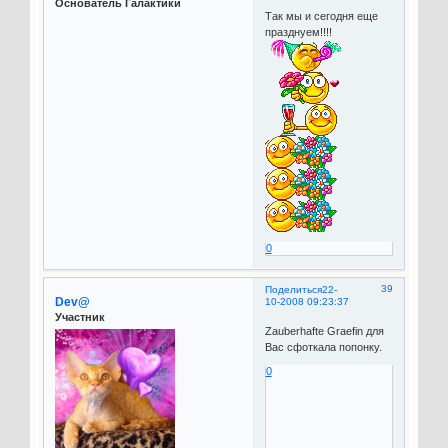
Основатель Галактики
Так мы и сегодня еще
празднуем!!!!
0
39
Поделиться
22-
Dev@
10-2008 09:23:37
Участник
Zauberhafte Graefin для
Вас сфоткала попонку.
0