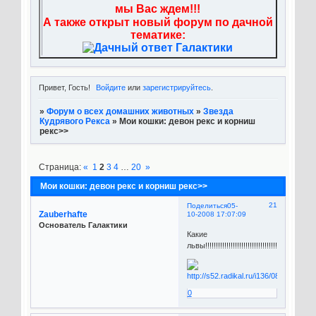
мы Вас ждем!!!
А также открыт новый форум по дачной
тематике:
Привет, Гость!
Войдите
или
зарегистрируйтесь
.
»
Форум о всех домашних животных
»
Звезда
Кудрявого Рекса
»
Мои кошки: девон рекс и корниш
рекс>>
Страница:
«
1
2
3
4
…
20
»
Мои кошки: девон рекс и корниш рекс>>
21
Поделиться
05-
Zauberhafte
10-2008 17:07:09
Основатель Галактики
Какие
львы!!!!!!!!!!!!!!!!!!!!!!!!!!!!!!!!!!!!
0