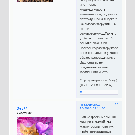
инет через
модем..скорость
минимальная, я думаю
поэтому..Но на яндекс я
же смогла загрузить 16
фоток
одновременно...Так что
у Вас что то не так..А
раньше тоже я по
несколько раз загружала
свои послания..и у меня
сбрасывалось..видимо
Ваш сервер не
предназначен для
медленного инета..
Отредактировано Dev@
(05-10-2008 19:29:32)
0
26
Поделиться
18-
Dev@
10-2008 09:14:30
Участник
Новые фотки малышки
Алиции с мамой. На
мамку одели попонку,
чтобы прекратилась