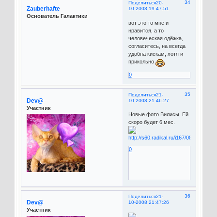
34
Поделиться
20-
Zauberhafte
10-2008 19:47:51
Основатель Галактики
вот это то мне и
нравится, а то
человеческая одёжка,
согласитесь, на всегда
удобна кискам, хотя и
прикольно
0
35
Поделиться
21-
Dev@
10-2008 21:46:27
Участник
Новые фото Вилисы. Ей
скоро будет 6 мес.
0
36
Поделиться
21-
Dev@
10-2008 21:47:26
Участник