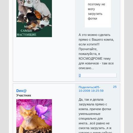
поэтому не
могу
загрузить
фотки
А это можно сделать
прямо с Вашего компа,
если хотите!!!
Прочитайте,
пожалуйста, в
КОСМОДРОМЕ тему
для новичков - там все
описано...
0
25
Поделиться
05-
Dev@
10-2008 19:25:59
Участник
Да, так и делала
загружала прямо с
компа..причем фотки
уменьшенные
специально для
инета...всё равно не
смогла загрузить..я ж
говорю у меня сейчас