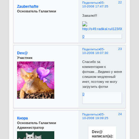
22
Поделиться
05-
Zauberhafte
10-2008 17:47:35
Основатель Галактики
Завалю!!!
0
23
Поделиться
05-
Dev@
10-2008 18:07:30
Участник
Спасибо за
комментарии к
фоткам....Видимо у меня
слишком медленный
инет, поэтому не могу
загрузить фотки
0
24
Поделиться
05-
Кнора
10-2008 19:09:25
Основатель Галактики
Администратор
Dev@
написал(а):