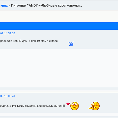
чкина
»
Питомник "ANDI">>Любимые коротконожки...
009 14:59:38
реехал в новый дом, к новым маме и папе.
009 16:05:41
одила, а тут такие красотульки показываются!!!!