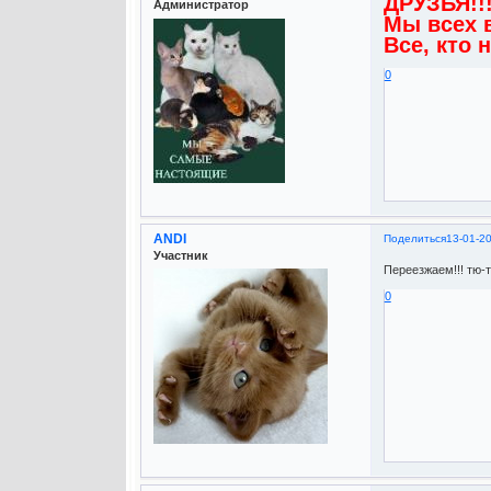
ДРУЗЬЯ!!
Администратор
Мы всех в
Все, кто
0
ANDI
Поделиться
13-01-2
Участник
Переезжаем!!! тю-т
0