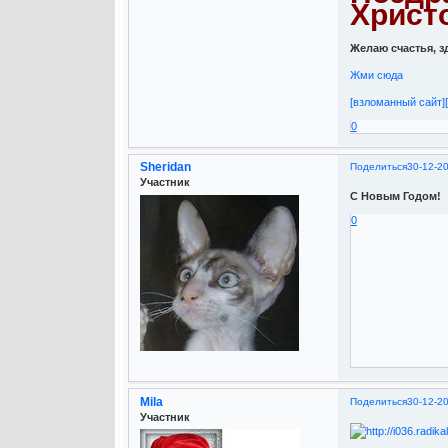
Христ
Желаю счастья, з
Жми сюда
[взломанный сайт]
0
Sheridan
Поделиться
30-12-2
Участник
С Новым Годом!
0
Mila
Поделиться
30-12-2
Участник