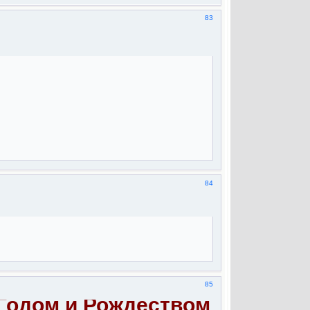
83
84
85
Годом и Рождеством