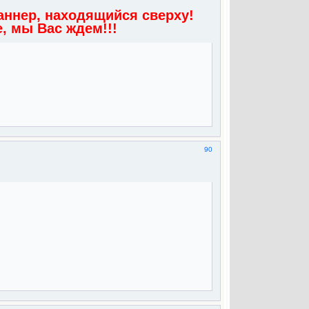
аннер, находящийся сверху!
, мы Вас ждем!!!
90