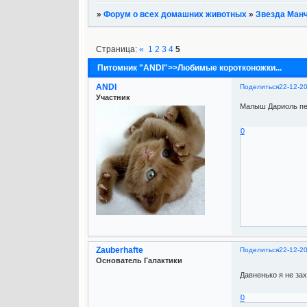
»
Форум о всех домашних животных
»
Звезда Ман
Страница:
«
1
2
3
4
5
Питомник "ANDI">>Любимые коротконожки...
ANDI
Поделиться
22-12-2
Участник
Малыш Дариоль пе
0
Zauberhafte
Поделиться
22-12-2
Основатель Галактики
Давненько я не зах
0