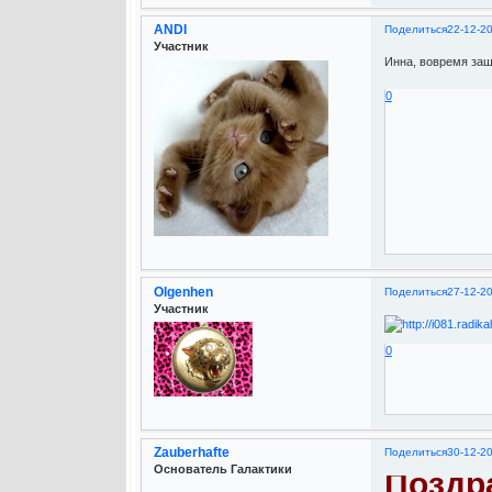
ANDI
Поделиться
22-12-2
Участник
Инна, вовремя з
0
Olgenhen
Поделиться
27-12-2
Участник
0
Zauberhafte
Поделиться
30-12-2
Основатель Галактики
Поздр