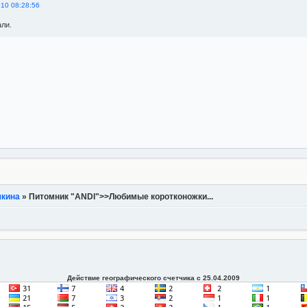
010 08:28:56
ли.
чкина
»
Питомник "ANDI">>Любимые коротконожки...
Действие географического счетчика с 25.04.2009