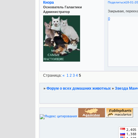
Кнора
Поделиться
18-01-2
Основатель Галактики
Закрываю, перееха
Администратор
0
Страница:
«
1
2
3
4
5
»
Форум о всех домашних животных
»
Звезда Ман