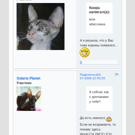
Кнора
написал(а):
моя
абиссинка
А я решила, что у Вас
тоже корниш появился...
0
30
Поделиться
22-
Solaris Planet
07-2009 22:53:20
Участник
А сейчас как
с дончаками
у тебя?
Да есть немного
Если не возражаете, то
покажу здесь:
World CH (WCF) ICH