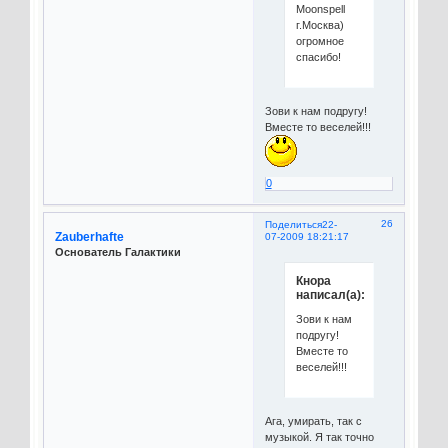
Moonspell
г.Москва)
огромное
спасибо!
Зови к нам подругу!
Вместе то веселей!!!
0
26
Поделиться
22-
Zauberhafte
07-2009 18:21:17
Основатель Галактики
Кнора
написал(а):
Зови к нам
подругу!
Вместе то
веселей!!!
Ага, умирать, так с
музыкой. Я так точно