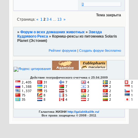
0
Тема закрыта
Страница:
«
1
2
3
4
…
13
»
»
Форум о всех домашних животных
»
Звезда
Кудрявого Рекса
»
Корниш-рексы из питомника Solaris
Planet (Эстония)
Рейтинг форумов
|
Создать форум бесплатно
Действие географического счетчика с 25.04.2009
Галактика ЖИЗНИ
http://galaktikalife.ru/
Все права защищены © 2008 - 2011