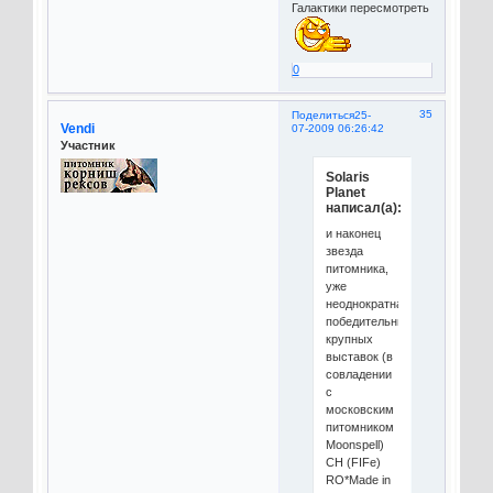
Галактики пересмотреть
0
35
Поделиться
25-
Vendi
07-2009 06:26:42
Участник
Solaris
Planet
написал(а):
и наконец
звезда
питомника,
уже
неоднократная
победительница
крупных
выставок (в
совладении
с
московским
питомником
Moonspell)
СH (FIFe)
RO*Made in