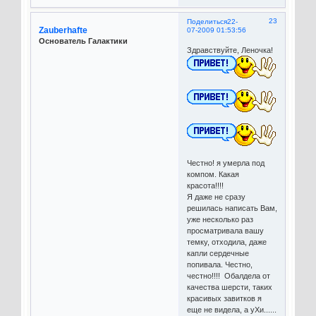
23
Поделиться
22-
Zauberhafte
07-2009 01:53:56
Основатель Галактики
Здравствуйте, Леночка!
Честно! я умерла под
компом. Какая
красота!!!!
Я даже не сразу
решилась написать Вам,
уже несколько раз
просматривала вашу
темку, отходила, даже
капли сердечные
попивала. Честно,
честно!!!! Обалдела от
качества шерсти, таких
красивых завитков я
еще не видела, а уХи......