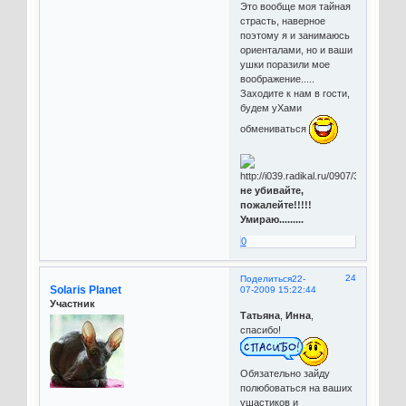
Это вообще моя тайная
страсть, наверное
поэтому я и занимаюсь
ориенталами, но и ваши
ушки поразили мое
воображение.....
Заходите к нам в гости,
будем уХами
обмениваться
не убивайте,
пожалейте!!!!!
Умираю.........
0
24
Поделиться
22-
Solaris Planet
07-2009 15:22:44
Участник
Татьяна
,
Инна
,
спасибо!
Обязательно зайду
полюбоваться на ваших
ушастиков и