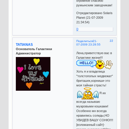
огромное спасибо
румынским заводчикам!
Отредактировано Solaris
Planet (21-07-2009
21:34:54)
0
22
Поделиться
21-
TATIANAS
07-2009 23:28:55
Основатель Галактики
Лена,приветствую вас в
Администратор
Галактике жизни!!!
Хоть я и владелица
"толстопопых медвежат"
бриташек,корниши-это
моя тайная страсть!
Я их
всегда называю
муаровыми кошками!
Особенно мн всегда
нравились солиды,НО
УВИДЕВ ВАШУ СОНЮ!!!!
[взломанный сайт]-