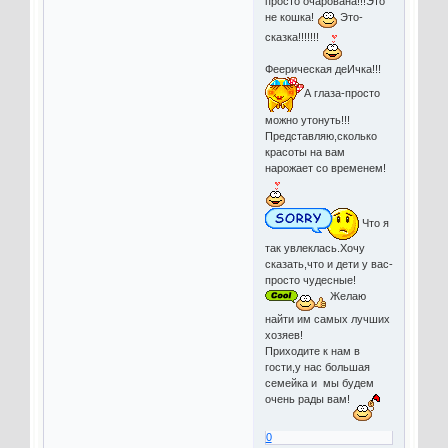
просто очарована!!!Это
не кошка!
Это-
сказка!!!!!!!
Феерическая деИчка!!!
А глаза-просто
можно утонуть!!!
Представляю,сколько
красоты на вам
нарожает со временем!
Что я
так увлеклась.Хочу
сказать,что и дети у вас-
просто чудесные!
Желаю
найти им самых лучших
хозяев!
Приходите к нам в
гости,у нас большая
семейка и мы будем
очень рады вам!
0