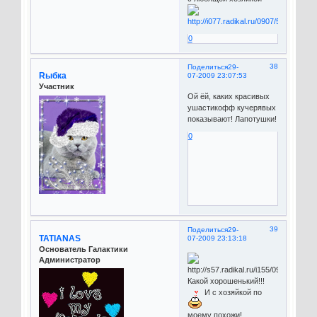
0
38
Поделиться
29-
Rыбка
07-2009 23:07:53
Участник
Ой ёй, каких красивых
ушастикофф кучерявых
показывают! Лапотушки!
0
39
Поделиться
29-
TATIANAS
07-2009 23:13:18
Основатель Галактики
Администратор
Какой хорошенький!!!
И с хозяйкой по
моему похожи!