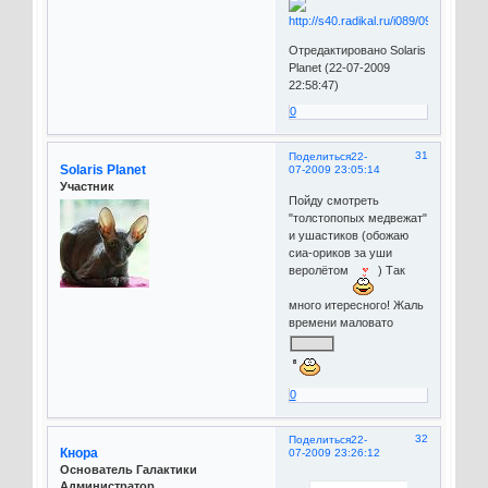
Отредактировано Solaris
Planet (22-07-2009
22:58:47)
0
31
Поделиться
22-
Solaris Planet
07-2009 23:05:14
Участник
Пойду смотреть
"толстопопых медвежат"
и ушастиков (обожаю
сиа-ориков за уши
веролётом
) Так
много итересного! Жаль
времени маловато
0
32
Поделиться
22-
Кнора
07-2009 23:26:12
Основатель Галактики
Администратор