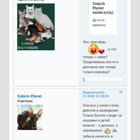
Solaris
Planet
написал(а):
Да есть
немного
Лен, красавцы
, а что
теперь с ними?
Продолжаешь вести и
дончаков или теперь
только корниша?
0
33
Поделиться
22-
Solaris Planet
07-2009 23:39:04
Участник
Они все у меня и пока
девочки в разведении.
Только Болтик следит за
кошками и детей
няньчит - и донских, и
корнишиных
Да,
забыла написать в