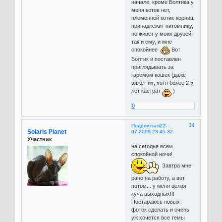
начале, кроме Болтика у
меня котов нет,
племенной котик-корниш
принадлежит питомнику,
но живет у моих друзей,
так и ему, и мне
спокойнее
Вот
Болтик и поставлен
приглядывать за
гаремом кошек (даже
вяжет их, хотя более 2-х
лет кастрат
)
0
34
Поделиться
22-
Solaris Planet
07-2009 23:45:32
Участник
на сегодня всем
спокойной ночи!
Завтра мне
рано на работу, а вот
потом... у меня целая
куча выходных!!!
Постараюсь новых
фоток сделать и очень
уж хочется все темы