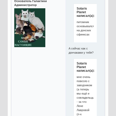
Основатель Галактики
Администратор
Solaris
Planet
написал(а):
питомник
основывался
на донских
сфинксах
А сейчас как с
дончаками у тебя?
Solaris
Planet
написал(а):
мне очень
повезло с
заводчиком
(а теперь
мы ещё и
совладельцы)
- за что
Лене
Лавровой
(п-к