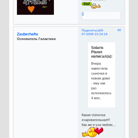
0
40
Поделиться
29-
Zauberhafte
07-2009 23:24:19
Основатель Галактики
Solaris
Planet
написал(а):
Вчера
навестила
сыночка в
новом доме
- ему как
раз
исполнилось
4 мес.
Какая сЫночка
очаровательная!!!
Как же я ухи люблю....