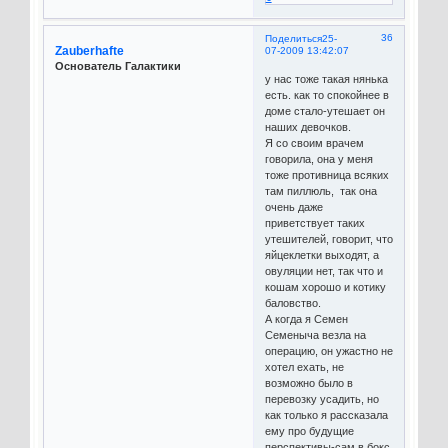
36
Поделиться
25-
Zauberhafte
07-2009 13:42:07
Основатель Галактики
у нас тоже такая нянька
есть. как то спокойнее в
доме стало-утешает он
наших девочков.
Я со своим врачем
говорила, она у меня
тоже противница всяких
там пиллюль, так она
очень даже
приветствует таких
утешителей, говорит, что
яйцеклетки выходят, а
овуляции нет, так что и
кошам хорошо и котику
баловство.
А когда я Семен
Семеныча везла на
операцию, он ужастно не
хотел ехать, не
возможно было в
перевозку усадить, но
как только я рассказала
ему про будущие
перспективы-сам в бокс