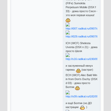
(FIFe) Sumokita
Perpetuum Mobile (DSX f
33) - дома просто Сюся -
это моя первая кошка!
ICH (WCF) Shelesta
Uventa (DSX n 21) - дома
просто Шеля
и заслуженный евнух
гарема
(кастрат)
ECH (WCF) Alec Bald Win
in from Don's Duchy (DSX
d 03) - дома просто
Болтик
и ещё Болтик (но ДО
кастрации
)