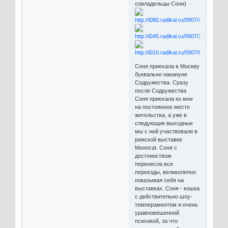
совладельцы Сони)
Соня приехала в Москву
буквально накануне
Содружества. Сразу
после Содружества
Соня приехала ко мне
на постоянное место
жительства, а уже в
следующие выходные
мы с ней участвовали в
рижской выставке
Mooncat. Соня с
достоинством
перенесла все
переезды, великолепно
показывая себя на
выставках. Соня - кошка
с действительно шоу-
темпераментом и очень
уравновешенной
психикой, за что