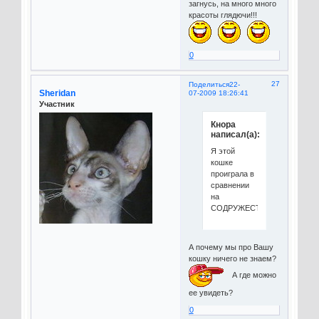
загнусь, на много много
красоты глядючи!!!
0
27
Поделиться
22-
Sheridan
07-2009 18:26:41
Участник
Кнора
написал(а):
Я этой
кошке
проиграла в
сравнении
на
СОДРУЖЕСТВЕ...
А почему мы про Вашу
кошку ничего не знаем?
А где можно
ее увидеть?
0