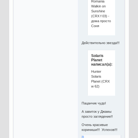
Romania
Walkin on
Sunshine
(CRX f 03) -
дома просто
Соня
Действительно звезда!!!
Solaris
Planet
написал(а):
Hunter
Solaris
Planet (CRX
w 62)
Пацанчик чудо!
А завиток у Джамы
просто заглядение!!
Очень красивые
кориниши!!! Успехов!!!
0