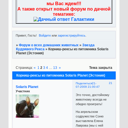
мы Вас ждем!!!
А также открыт новый форум по дачной
тематике:
Привет, Гость!
Войдите
или
зарегистрируйтесь
.
»
Форум о всех домашних животных
»
Звезда
Кудрявого Рекса
»
Корниш-рексы из питомника Solaris
Planet (Эстония)
Страница:
«
1
2
3
4
…
13
»
Тема закрыта
Корниш-рексы из питомника Solaris Planet (Эстония)
21
Поделиться
21-
Solaris Planet
07-2009 21:00:47
Участник
Это точно, достойному
животному всегда не
обидно проиграть!
На апрельском
содружестве Соню
выставляла Елена
Лаврова (мы с ней