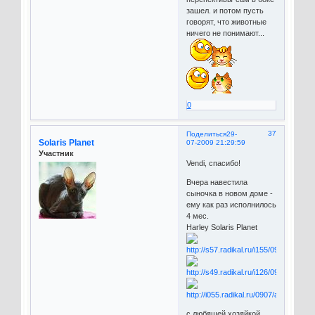
зашел. и потом пусть
говорят, что животные
ничего не понимают...
0
37
Поделиться
29-
Solaris Planet
07-2009 21:29:59
Участник
Vendi, спасибо!
Вчера навестила
сыночка в новом доме -
ему как раз исполнилось
4 мес.
Harley Solaris Planet
с любящей хозяйкой