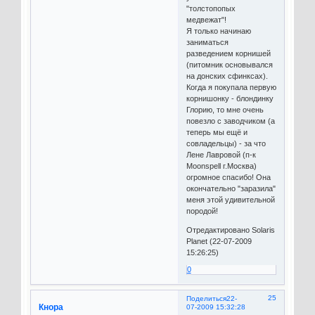
"толстопопых
медвежат"!
Я только начинаю
заниматься
разведением корнишей
(питомник основывался
на донских сфинксах).
Когда я покупала первую
корнишонку - блондинку
Глорию, то мне очень
повезло с заводчиком (а
теперь мы ещё и
совладельцы) - за что
Лене Лавровой (п-к
Moonspell г.Москва)
огромное спасибо! Она
окончательно "заразила"
меня этой удивительной
породой!
Отредактировано Solaris
Planet (22-07-2009
15:26:25)
0
25
Поделиться
22-
Кнора
07-2009 15:32:28