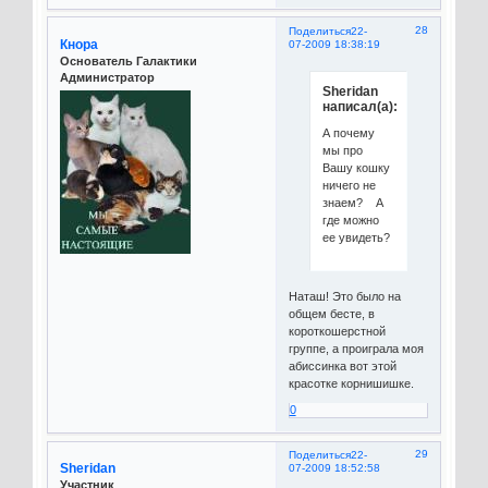
28
Поделиться
22-
Кнора
07-2009 18:38:19
Основатель Галактики
Администратор
Sheridan
написал(а):
А почему
мы про
Вашу кошку
ничего не
знаем? А
где можно
ее увидеть?
Наташ! Это было на
общем бесте, в
короткошерстной
группе, а проиграла моя
абиссинка вот этой
красотке корнишишке.
0
29
Поделиться
22-
Sheridan
07-2009 18:52:58
Участник