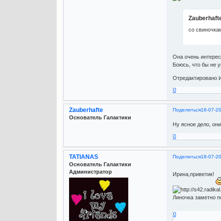
Zauberhaft
со свиночка
Она очень интересу
Боюсь, что бы не у
Отредактировано И
0
Zauberhafte
Поделиться
18-07-2
Основатель Галактики
Ну ясное дело, они
0
TATIANAS
Поделиться
18-07-2
Основатель Галактики
Администратор
Ирина,приветик!
Линочка заметно п
0