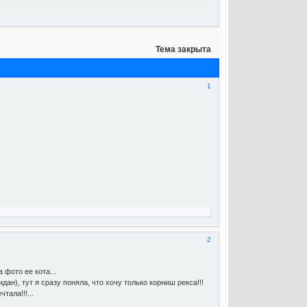
Тема закрыта
1
2
 фото ее кота...
н), тут я сразу поняла, что хочу только корниш рекса!!!
тала!!!...