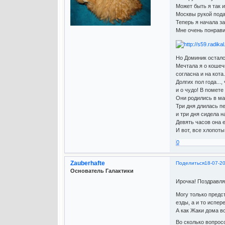
Может быть я так и
Москвы рукой подат
Теперь я начала з
Мне очень понрав
Но Доминик осталс
Мечтала я о кошеч
согласна и на кота.
Долгих пол года...,
и о чудо! В помете
Они родились в ма
Три дня длилась п
и три дня сидела н
Девять часов она е
И вот, все хлопоты
0
Zauberhafte
Поделиться
18-07-2
Основатель Галактики
Ирочка! Поздравл
Могу только предст
езды, а и то испер
А как Жаки дома в
Во сколько вопросо