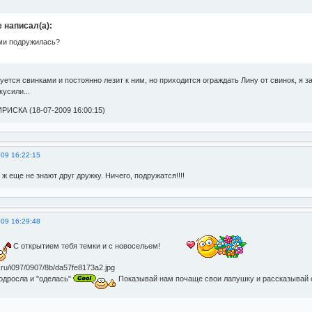
e написал(а):
ми подружилась?
ется свинками и постоянно лезит к ним, но приходится ограждать Лину от свинок, я з
кусили...
РИСКА (18-07-2009 16:00:15)
009 16:22:15
 ж еще не знают друг дружку. Ничего, подружатся!!!!
009 16:29:48
С открытием тебя темки и с новосельем!
одросла и "оделась"
Показывай нам почаще свои лапушку и рассказывай 