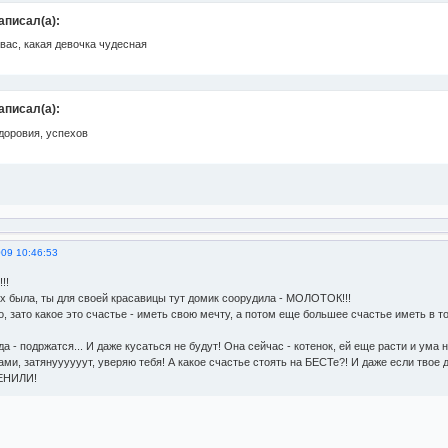
аписал(а):
вас, какая девочка чудесная
аписал(а):
доровия, успехов
009 10:46:53
!!
х была, ты для своей красавицы тут домик соорудила - МОЛОТОК!!!
, зато какое это счастье - иметь свою мечту, а потом еще большее счастье иметь в т
а - подржатся... И даже кусаться не будут! Она сейчас - котенок, ей еще расти и ума
ами, затянуууууут, уверяю тебя! А какое счастье стоять на БЕСТе?! И даже если твое д
ЕНИЛИ!