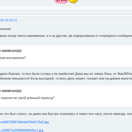
009 15:55:21
вление!
дном конце света переживала, а я на другом, аж подпрыгивала от очередного сообщен
e написал(а):
дома восприняли?
ждали Жаклин, то все были готовы к ее прибытию! Дома мы ее зовем Лина, от ЖакЛИНа.
ебенком нянькается! Если выходной, то весь день играет, тискает или на диване вместе
e написал(а):
а перенесла такой длинный переезд?
н это был стресс, но дома она быстро освоилась и через пол часа, после приезда, пон