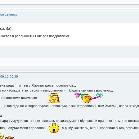
09 11:55:43
сал(а):
щается в реальность! Еще раз поздравляю!
009 12:59:39
чень рада, что вы с Жаклин здесь поселились...
сно наблюдать за своими выпускниками... Видеть как они взрослеют...
 нас свежими снимками.
ьше никогда не интересовалась свинками, а как отправила к вам Жаклин, стала заходи
и
...
онардо умудрился ночью отловить в аквариуме рыбу-змею и приволок ее мне в постель,
чно, напугал меня спросонок...
А рыбу, как жаль, очень красивая была, огромна