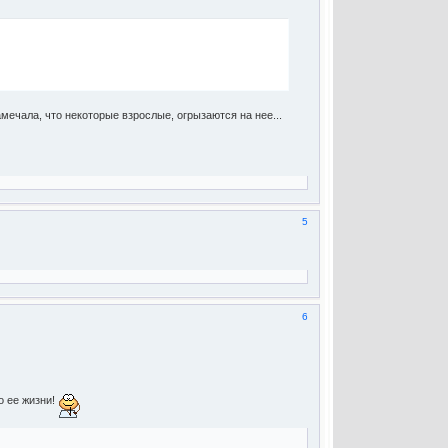
амечала, что некоторые взрослые, огрызаются на нее...
5
6
о ее жизни!