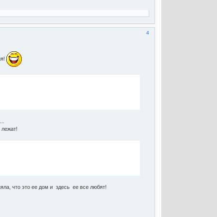
4
ия!
..
 лежат!
яла, что это ее дом и здесь ее все любят!