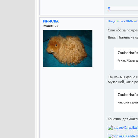
0
ИРИСКА
Поделиться
18-07-2
Участник
Спасибо за поздра
Дааа! Наташа на о
Zauberhaft
А как Жаки 
Так как мы давно 
Муж с ней, как с р
Zauberhaft
как она сам
Конечно, для Жакли