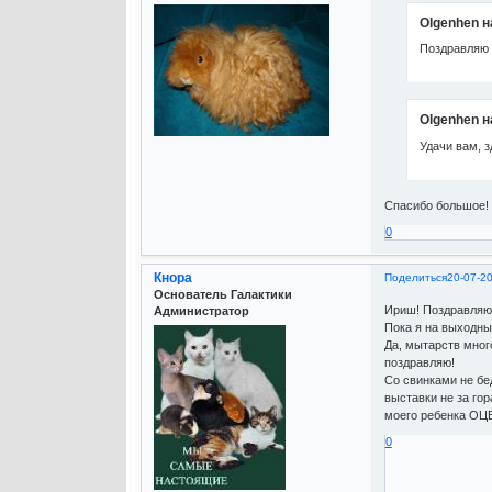
Olgenhen н
Поздравляю 
Olgenhen н
Удачи вам, з
Спасибо большое!
0
Кнора
Поделиться
20-07-2
Основатель Галактики
Ириш! Поздравляю!
Администратор
Пока я на выходны
Да, мытарств много
поздравляю!
Со свинками не бед
выставки не за гор
моего ребенка ОЦ
0