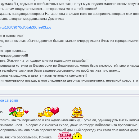
 думала бы, вздыхая о несбыточных мечтах, но тут муж, подлил масло в огонь: везут ж
ь, а там подруга поможет..., отправляла же она тебе свинок!
адавать наводящие вопросы Наташе, она сначало тоже не восприняла всерьез мои попы
илась шкодная мордашка кота Доминика
я в питомнике!
ке, но в пометах обычно девочек бывает мало и очередники из ближних городов имели
..
 четыре помета...
 четыре девочки!!!
рте, Жаклин - это подарок мне на годовщину свадьбы!!!
ереправка котенка из Беларуссии во Владивосток, много было сложностей, много народ
а телефоне, хотя все было заранее договорено, но проблем хватило всем...
хала на машине, и девять часов летела на самолете!!!
 и переживания позади, а моя сладенькая девочка инопланетянка, неземной красоты и 
009 15:19:55
яю!
авить, как ты переживала и как ждала малышечку, шутка ли, одиннадцать тысяч киломе
еживалась вся... а обратно с кисиком ехала, даже на "фару" поймалась за превашение, 
осприняли? как она сама перенесла такой длинный переезд? как сама то в новом дом
в, так что рассказывай, Иришка!!!