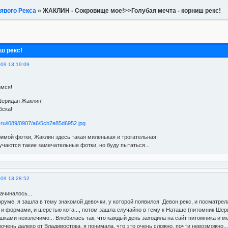
явого Рекса
»
ЖАКЛИН - Сокровище мое!>>Голубая мечта - корниш рекс!
ш рекс!
009 13:19:09
имся!
Шеридан Жаклин!
бска!
имой фотки, Жаклин здесь такая миленькая и трогательная!
учаются такие замечательные фотки, но буду пытаться...
009 13:28:52
ачиналось...
руме, я зашла в тему знакомой девочки, у которой появился Девон рекс, и посматрела
 формами, и шерстью кота..., потом зашла случайно в тему к Наташе (питомник Шерида
ками неизлечимо... Влюбилась так, что каждый день заходила на сайт питомника и меч
чень далеко от Владивостока, я понимала, что это очень сложно, почти невозможно...