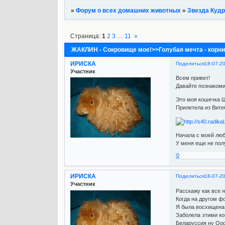
»
Форум о всех домашних животных
»
Звезда Кудр
Страница:
1
2
3
…
11
»
ЖАКЛИН - Сокровище мое!>>Голубая мечта - корни
ИРИСКА
Поделиться
18-07-2
Участник
Всем привет!
Давайте познаком
Это моя кошечка 
Прилетела из Вите
Начала с моей люб
У меня еще не пол
0
ИРИСКА
Поделиться
18-07-2
Участник
Расскажу как все н
Когда на другом фо
Я была восхищена и
Заболела этими кош
Беларуссия ну Оооо