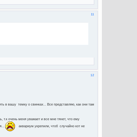
11
12
ть в вашу темку о свинках... Все представляю, как они там
 т.к очень меня уважает и все мне тянет, что ему
я...
аквариум укрепили, чтоб случайно кот не