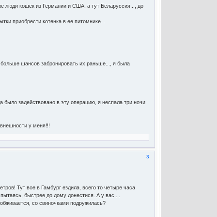
е люди кошек из Германии и США, а тут Беларуссия..., до
тки приобрести котенка в ее питомнике...
 больше шансов забронировать их раньше..., я была
а было задействовано в эту операцию, я неспала три ночи
внешности у меня!!!
3
тров! Тут вое в Гамбург ездила, всего то четыре часа
пытаясь, быстрее до дому донестися. А у вас....
е обживается, со свиночками подружилась?