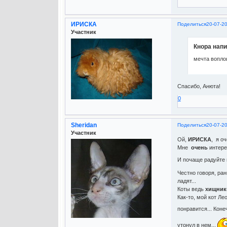
ИРИСКА
Поделиться
20-07-20
Участник
Кнора напи
мечта вопло
Спасибо, Анюта!
0
Sheridan
Поделиться
20-07-2
Участник
Ой,
ИРИСКА
, я о
Мне
очень
интере
И почаще радуйте
Честно говоря, ран
ладят...
Коты ведь
хищник
Как-то, мой кот Ле
понравится... Коне
утонул в нем...