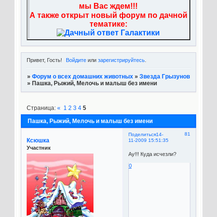
мы Вас ждем!!!
А также открыт новый форум по дачной
тематике:
Привет, Гость!
Войдите
или
зарегистрируйтесь
.
»
Форум о всех домашних животных
»
Звезда Грызунов
»
Пашка, Рыжий, Мелочь и малыш без имени
Страница:
«
1
2
3
4
5
Пашка, Рыжий, Мелочь и малыш без имени
81
Поделиться
14-
Ксюшка
11-2009 15:51:35
Участник
Ау!!! Куда исчезли?
0