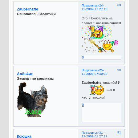
89
Поделиться
24-
Zauberhafte
12-2009 17:27:16
Основатель Галактики
Ого! Показались на
славу! С наступающим!!!
0
90
Поделиться
25-
Алён4ик
12-2009 07:40:30
Эксперт по кроликам
Zauberhafte
, спасибо! И
вас с
наступающим!
0
91
Поделиться
31-
Ксюшка
12-2009 01:27:27