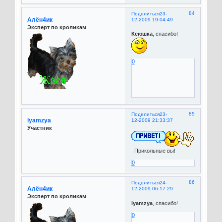
84
Поделиться
23-
Алён4ик
12-2009 19:04:49
Эксперт по кроликам
Ксюшка
, спасибо!
0
85
Поделиться
23-
lyamzya
12-2009 21:33:37
Участник
Прикольные вы!
0
86
Поделиться
24-
Алён4ик
12-2009 06:17:29
Эксперт по кроликам
lyamzya
, спасибо!
0