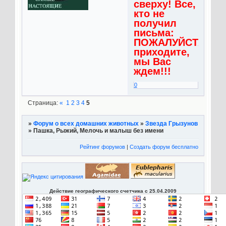
сверху! Все,
кто не
получил
письма:
ПОЖАЛУЙСТА,
приходите,
мы Вас
ждем!!!
0
Страница:
«
1
2
3
4
5
»
Форум о всех домашних животных
»
Звезда Грызунов
»
Пашка, Рыжий, Мелочь и малыш без имени
Рейтинг форумов
|
Создать форум бесплатно
Действие географического счетчика с 25.04.2009