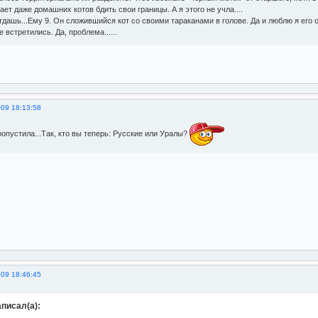
ет даже домашних котов бдить свои границы. А я этого не учла....
тдашь...Ему 9. Он сложившийся кот со своими тараканами в голове. Да и люблю я его 
 встретились. Да, проблема......
009 18:13:58
ропустила...Так, кто вы теперь: Русские или Уралы?
009 18:46:45
аписал(а):