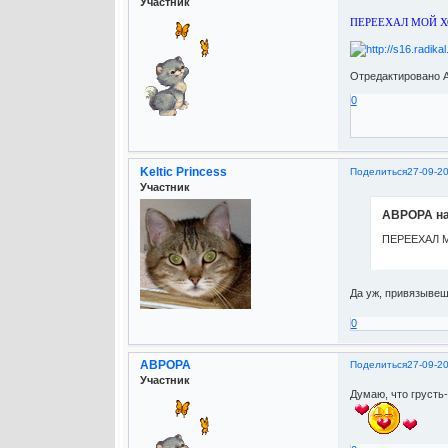
Участник
ПЕРЕЕХАЛ МОЙ Х
Отредактировано А
0
Keltic Princess
Поделиться
27-09-2
Участник
АВРОРА на
ПЕРЕЕХАЛ 
Да уж, привязывешь
0
АВРОРА
Поделиться
27-09-2
Участник
Думаю, что грусть-