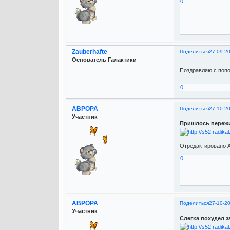
0
Zauberhafte
Поделиться
27-09-2
Основатель Галактики
Поздравляю с попол
0
АВРОРА
Поделиться
27-10-20
Участник
Пришлось пережи
Отредактировано А
0
АВРОРА
Поделиться
27-10-2
Участник
Слегка похудел з