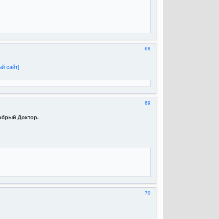
68
й сайт]
69
обрый Доктор.
70