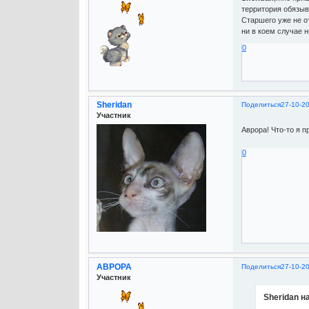
территория обязыва
Старшего уже не о
ни в коем случае не
0
Sheridan
Поделиться
27-10-2
Участник
Аврора! Что-то я п
0
АВРОРА
Поделиться
27-10-2
Участник
Sheridan н