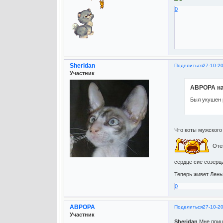
0
Sheridan
Поделиться
27-10-2
Участник
АВРОРА на
Был укушен 
Что коты мужского 
Отец
сердце сие созерца
Теперь живет Лень
0
АВРОРА
Поделиться
27-10-2
Участник
Sheridan
,Мне приш