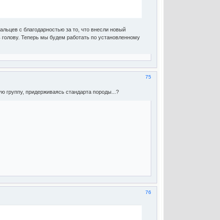
льцев с благодарностью за то, что внесли новый
ь голову. Теперь мы будем работать по установленному
75
ю группу, придерживаясь стандарта породы...?
76