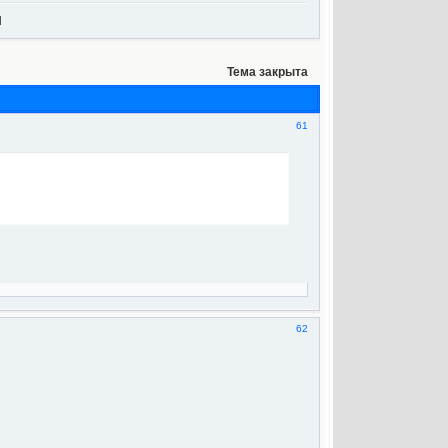
И
Тема закрыта
61
62