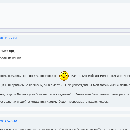
009 15:42:04
писал(а):
родным отцом...
пола не уживутся, это уже проверено...
Как только мой кот Вильгельм достиг во
 и сын дрались не на жизнь, а на смерть... Отец побеждал...А мой любимчик Вилюша
ть, отдали Леонардо на "совместное владение"... Очень мне было жалко с ним расстат
ка у других людей, а когда пригласим, будет проведывать наших кошек.
009 17:24:35
лось территориально их разделить. чтоб избежать "чёрных меток" от старшего, хотя в