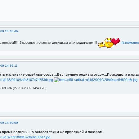
009 15:40:46
нением!!!!! Здоровья и счастья детишкам и их родителям!!!!
[взломанны
09 14:36:11
ть маленькие семейные ссоры...Был укушен родным отцом...Приходил к нам д
ВРОРА (27-10-2009 14:40:20)
009 14:49:09
а время болезни, но остался таким же кривлякой и позёром!