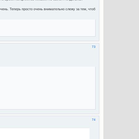
очень. Теперь просто очень внимательно слежу за тем, чтоб
73
74