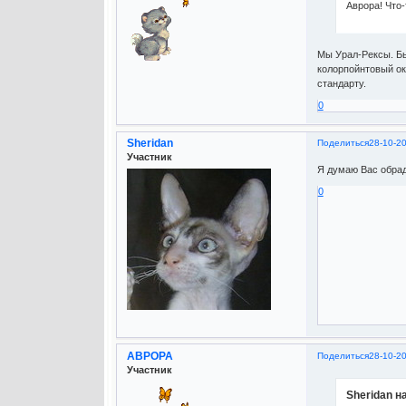
Аврора! Что-
Мы Урал-Рексы. Бы
колорпойнтовый ок
стандарту.
0
Sheridan
Поделиться
28-10-20
Участник
Я думаю Вас обрад
0
АВРОРА
Поделиться
28-10-20
Участник
Sheridan н