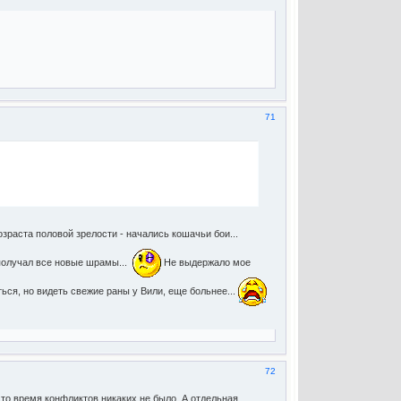
71
зраста половой зрелости - начались кошачьи бои...
 получал все новые шрамы...
Не выдержало мое
ься, но видеть свежие раны у Вили, еще больнее...
72
 то время конфликтов никаких не было. А отдельная