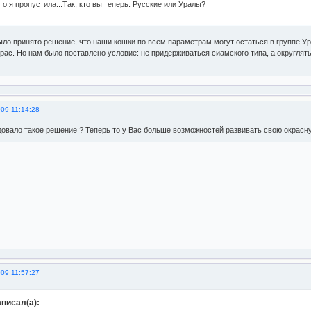
то я пропустила...Так, кто вы теперь: Русские или Уралы?
ло принято решение, что наши кошки по всем параметрам могут остаться в группе Ура
рас. Но нам было поставлено условие: не придерживаться сиамского типа, а округлят
09 11:14:28
овало такое решение ? Теперь то у Вас больше возможностей развивать свою окрасну
09 11:57:27
аписал(а):