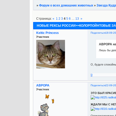
»
Форум о всех домашних животных
»
Звезда Кудр
Страница:
«
1
2
3
4
5
6
…
13
»
НОВЫЕ РЕКСЫ РОССИИ>>КОЛОРПОЙНТОВЫЕ З
Keltic Princess
Поделиться
18-09-2
Участник
АВРОРА на
Лишь бы дев
О, будьте спокойны
0
АВРОРА
Поделиться
22-09-2
Участник
ЭТО БЫЛ КРАСИВ
ЖДАЛИ МЫ С НЕТ
Отредактировано А