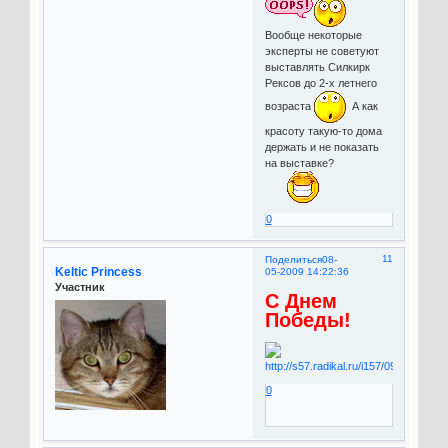
Вообще некоторые
эксперты не советуют
выставлять Силкирк
Рексов до 2-х летнего
возраста
А как
красоту такую-то дома
держать и не показать
на выставке?
0
11
Поделиться
08-
Keltic Princess
05-2009 14:22:36
Участник
С Днем
Победы!
0