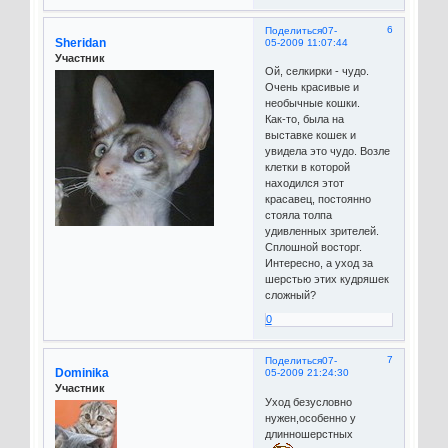
6
Поделиться
07-
Sheridan
05-2009 11:07:44
Участник
Ой, селкирки - чудо.
Очень красивые и
необычные кошки.
Как-то, была на
выставке кошек и
увидела это чудо. Возле
клетки в которой
находился этот
красавец, постоянно
стояла толпа
удивленных зрителей.
Сплошной восторг.
Интересно, а уход за
шерстью этих кудряшек
сложный?
0
7
Поделиться
07-
Dominika
05-2009 21:24:30
Участник
Уход безусловно
нужен,особенно у
длинношерстных