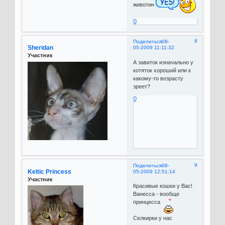
животин
0
8
Поделиться
08-
Sheridan
05-2009 11:11:32
Участник
А завиток изначально у
котяток хороший или к
какому-то возрасту
зреет?
0
9
Поделиться
08-
Keltic Princess
05-2009 12:51:14
Участник
Красивые кошки у Вас!
Ванесса - вообще
принцесса
Селкирки у нас