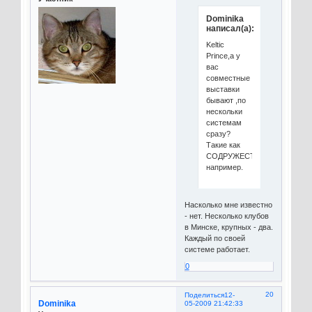
Dominika
написал(а):
Keltic
Prince,а у
вас
совместные
выставки
бывают ,по
нескольки
системам
сразу?
Такие как
СОДРУЖЕСТВО
например.
Насколько мне известно
- нет. Несколько клубов
в Минске, крупных - два.
Каждый по своей
системе работает.
0
20
Поделиться
12-
Dominika
05-2009 21:42:33