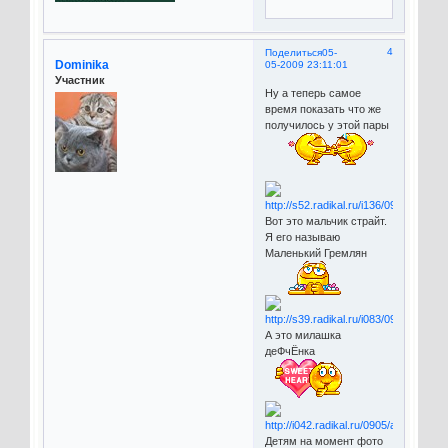
4
Поделиться
05-
Dominika
05-2009 23:11:01
Участник
Ну а теперь самое
время показать что же
получилось у этой пары
Вот это мальчик страйт.
Я его называю
Маленький Гремлян
А это милашка
деФчЁнка
Детям на момент фото