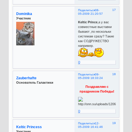
17
Поделиться
08-
Dominika
05-2009 21:20:57
Участник
Keltic Prince
,а у вас
совместные выставки
бывают ,по нескольки
системам сразу? Такие
как СОДРУЖЕСТВО
например.
0
18
Поделиться
09-
Zauberhafte
05-2009 18:33:24
Основатель Галактики
Поздравляю с
праздником Победы!
0
19
Поделиться
12-
Keltic Princess
05-2009 16:41:46
Участник