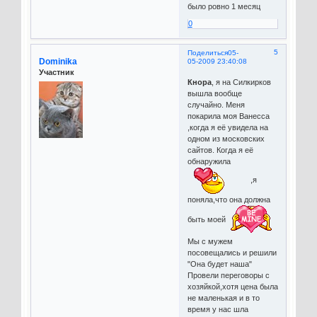
было ровно 1 месяц
0
5
Поделиться
05-
Dominika
05-2009 23:40:08
Участник
Кнора
, я на Силкирков
вышла вообще
случайно. Меня
покарила моя Ванесса
,когда я её увидела на
одном из московских
сайтов. Когда я её
обнаружила
,я
поняла,что она должна
быть моей
Мы с мужем
посовещались и решили
"Она будет наша"
Провели переговоры с
хозяйкой,хотя цена была
не маленькая и в то
время у нас шла