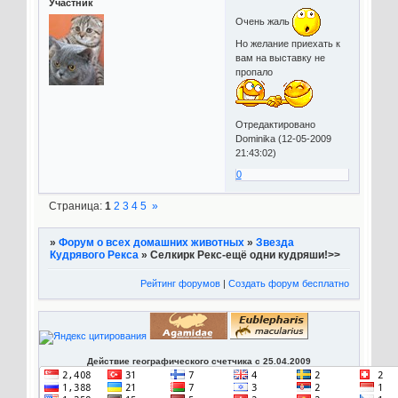
Участник
Очень жаль
Но желание приехать к
вам на выставку не
пропало
Отредактировано
Dominika (12-05-2009
21:43:02)
0
Страница:
1
2
3
4
5
»
»
Форум о всех домашних животных
»
Звезда
Кудрявого Рекса
»
Селкирк Рекс-ещё одни кудряши!>>
Рейтинг форумов
|
Создать форум бесплатно
Действие географического счетчика с 25.04.2009