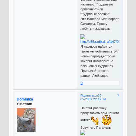
называют "Кудрявые
бриташки" или
"Кудрявые овечки"
Это Ванесса-моя первая
Силкирка. Прошу
любить и жаловать
Я надеюсь найдутся
такие же любители этой
новой пароды,которые
захотят поговорить о
плюшевых кудряшах.
Присылайте фото
ваших Любимцев
0
2
Поделиться
05-
Dominika
05-2009 22:49:14
Участник
На этот раз хочу
представить вам нашего
котика
Зовут его Паганель