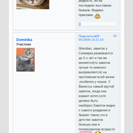
редкость, но на
последних выставках
бывали. Видимо
приезжие.
0
10
Поделиться
08-
Dominika
05-2009 14:21:10
Участник
Sheridan
, завиток у
Силкирка развивается
до 2-х лет и так же
меняется(то завиток
лучше то немного
выпрямляется) на
протяжении всей жизни
,особенно у кошек. У
Ванессы самый крутой
завиток, когда она
кормит котят,хотя
должно быть
наоборот.Завиток видно
с самого рождения и
бывает такое,что в
детстве завиток
больше,чем в
половозрелом возрасте