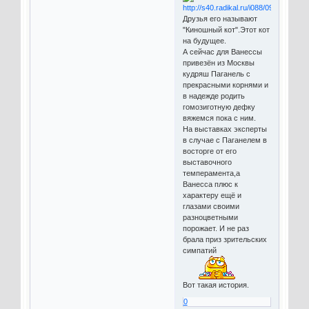
Друзья его называют
"Киношный кот".Этот кот
на будущее.
А сейчас для Ванессы
привезён из Москвы
кудряш Паганель с
прекрасными корнями и
в надежде родить
гомозиготную дефку
вяжемся пока с ним.
На выставках эксперты
в случае с Паганелем в
восторге от его
выставочного
темперамента,а
Ванесса плюс к
характеру ещё и
глазами своими
разноцветными
порожает. И не раз
брала приз зрительских
симпатий
Вот такая история.
0