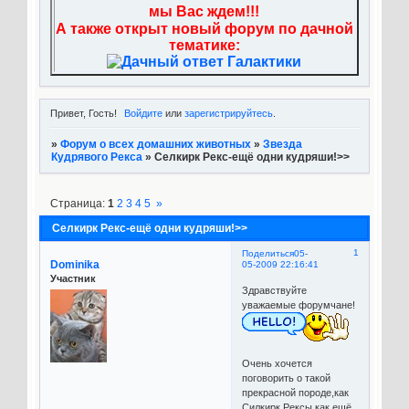
мы Вас ждем!!!
А также открыт новый форум по дачной
тематике:
Привет, Гость!
Войдите
или
зарегистрируйтесь
.
»
Форум о всех домашних животных
»
Звезда
Кудрявого Рекса
»
Селкирк Рекс-ещё одни кудряши!>>
Страница:
1
2
3
4
5
»
Селкирк Рекс-ещё одни кудряши!>>
1
Поделиться
05-
Dominika
05-2009 22:16:41
Участник
Здравствуйте
уважаемые форумчане!
Очень хочется
поговорить о такой
прекрасной породе,как
Силкирк Рексы,как ещё