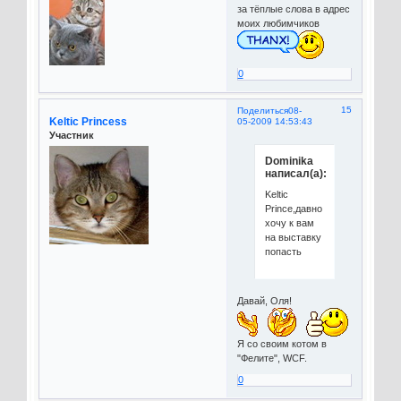
за тёплые слова в адрес
моих любимчиков
0
15
Поделиться
08-
Keltic Princess
05-2009 14:53:43
Участник
Dominika
написал(а):
Keltic
Prince,давно
хочу к вам
на выставку
попасть
Давай, Оля!
Я со своим котом в
"Фелите", WCF.
0