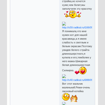
стройка,но хочется
хуже,чем болит,мы
заполучили эту красотку
Я понимала,что мне
нужен кот для нашей
красавицы,а я имею
слабость к светлым и
белым окрасам.Поэтому
увидев белого страйта
длинношерстного,я
купила и его,темболее у
него мама-Шикарная
белая длинношерстная
Силкирка.
Вот этот мальчик
маленький.Реми-очень
ласковый котейка