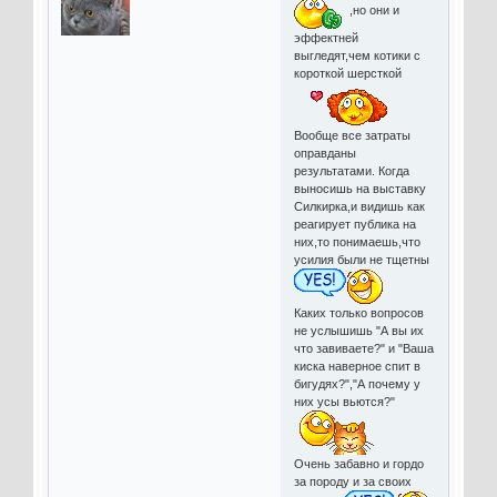
,но они и
эффектней
выгледят,чем котики с
короткой шерсткой
Вообще все затраты
оправданы
результатами. Когда
выносишь на выставку
Силкирка,и видишь как
реагирует публика на
них,то понимаешь,что
усилия были не тщетны
Каких только вопросов
не услышишь "А вы их
что завиваете?" и "Ваша
киска наверное спит в
бигудях?","А почему у
них усы вьются?"
Очень забавно и гордо
за породу и за своих