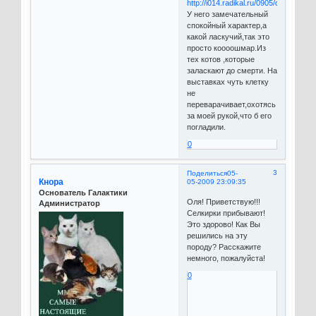
У него замечательный
спокойный характер,а
какой ласкучий,так это
просто коооошмар.Из
тех котов ,которые
заласкают до смерти. На
выставках чуть клетку
не
переварачивает,охотясь
за моей рукой,что б его
погладили.
0
3
Поделиться
05-
Кнора
05-2009 23:09:35
Основатель Галактики
Оля! Приветствую!!!
Администратор
Селкирки прибывают!
Это здорово! Как Вы
решились на эту
породу? Расскажите
немного, пожалуйста!
0