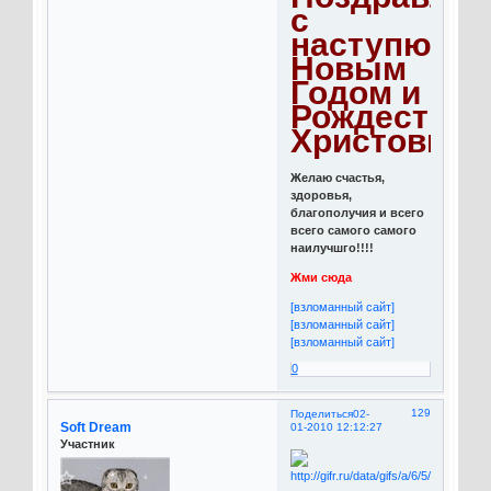
с
наступющи
Новым
Годом и
Рождество
Христовым!
Желаю счастья,
здоровья,
благополучия и всего
всего самого самого
наилучшго!!!!
Жми сюда
[взломанный сайт]
[взломанный сайт]
[взломанный сайт]
0
129
Поделиться
02-
Soft Dream
01-2010 12:12:27
Участник