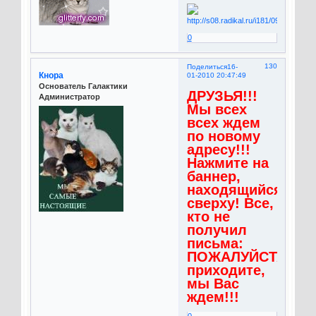
0
130
Поделиться
16-
Кнора
01-2010 20:47:49
Основатель Галактики
ДРУЗЬЯ!!!
Администратор
Мы всех
всех ждем
по новому
адресу!!!
Нажмите на
баннер,
находящийся
сверху! Все,
кто не
получил
письма:
ПОЖАЛУЙСТА,
приходите,
мы Вас
ждем!!!
0