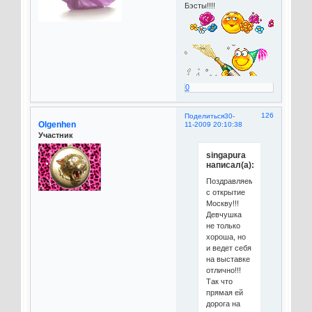
Бэсты!!!!
0
126
Поделиться
30-
Olgenhen
11-2009 20:10:38
Участник
singapura
написал(а):
Поздравляем
с открытие
Москву!!!
Девчушка
не только
хороша, но
и ведет себя
на выставке
отлично!!!
Так что
прямая ей
дорога на