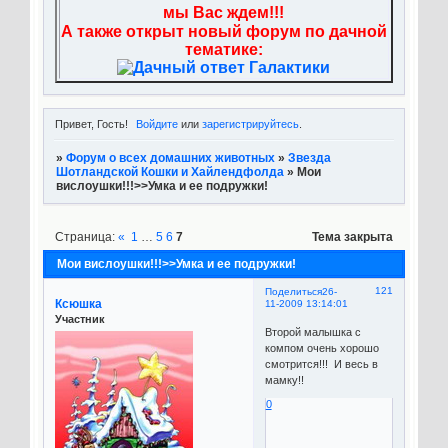
мы Вас ждем!!!
А также открыт новый форум по дачной
тематике:
Привет, Гость!
Войдите
или
зарегистрируйтесь
.
»
Форум о всех домашних животных
»
Звезда
Шотландской Кошки и Хайлендфолда
»
Мои
вислоушки!!!>>Умка и ее подружки!
Страница:
«
1
…
5
6
7
Тема закрыта
Мои вислоушки!!!>>Умка и ее подружки!
121
Поделиться
26-
Ксюшка
11-2009 13:14:01
Участник
Второй малышка с
компом очень хорошо
смотрится!!! И весь в
мамку!!
0