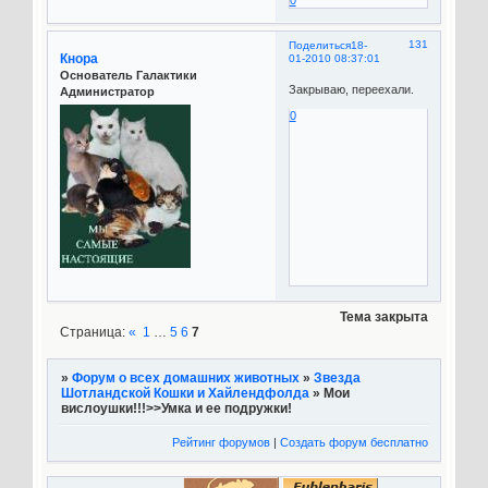
131
Поделиться
18-
Кнора
01-2010 08:37:01
Основатель Галактики
Закрываю, переехали.
Администратор
0
Тема закрыта
Страница:
«
1
…
5
6
7
»
Форум о всех домашних животных
»
Звезда
Шотландской Кошки и Хайлендфолда
»
Мои
вислоушки!!!>>Умка и ее подружки!
Рейтинг форумов
|
Создать форум бесплатно