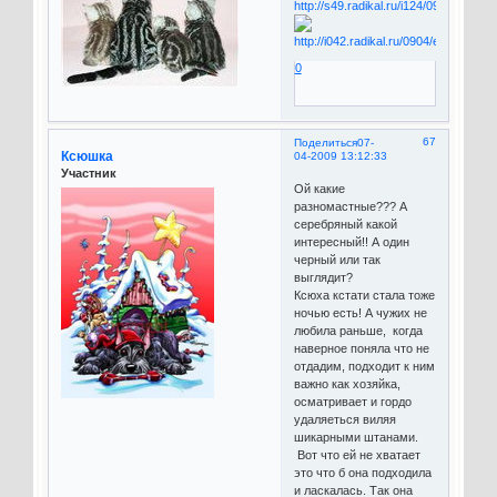
0
67
Поделиться
07-
Ксюшка
04-2009 13:12:33
Участник
Ой какие
разномастные??? А
серебряный какой
интересный!! А один
черный или так
выглядит?
Ксюха кстати стала тоже
ночью есть! А чужих не
любила раньше, когда
наверное поняла что не
отдадим, подходит к ним
важно как хозяйка,
осматривает и гордо
удаляеться виляя
шикарными штанами.
Вот что ей не хватает
это что б она подходила
и ласкалась. Так она