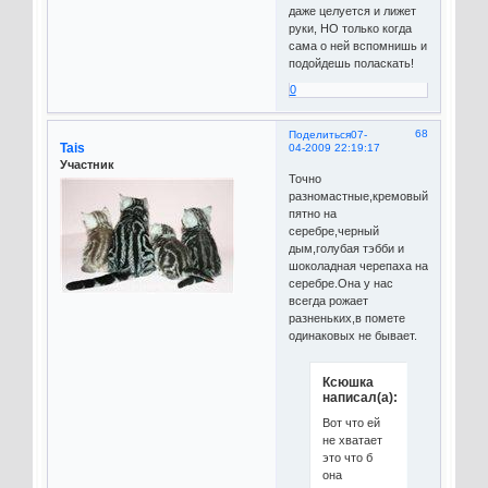
даже целуется и лижет
руки, НО только когда
сама о ней вспомнишь и
подойдешь поласкать!
0
68
Поделиться
07-
Tais
04-2009 22:19:17
Участник
Точно
разномастные,кремовый,красное
пятно на
серебре,черный
дым,голубая тэбби и
шоколадная черепаха на
серебре.Она у нас
всегда рожает
разненьких,в помете
одинаковых не бывает.
Ксюшка
написал(а):
Вот что ей
не хватает
это что б
она