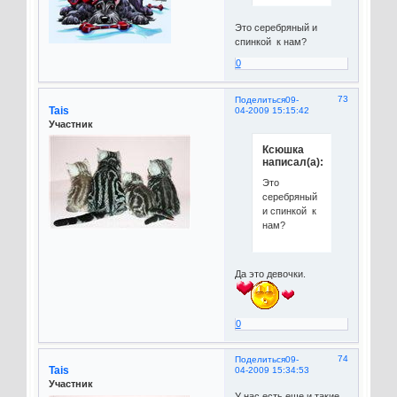
Это серебряный и
спинкой к нам?
0
73
Поделиться
09-
Tais
04-2009 15:15:42
Участник
Ксюшка
написал(а):
Это
серебряный
и спинкой к
нам?
Да это девочки.
0
74
Поделиться
09-
Tais
04-2009 15:34:53
Участник
У нас есть еще и такие.