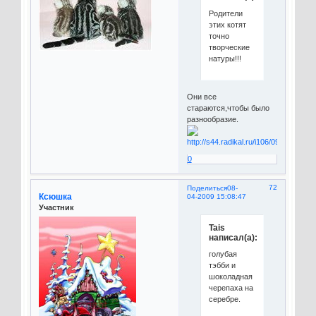
Родители
этих котят
точно
творческие
натуры!!!
Они все
стараются,чтобы было
разнообразие.
0
72
Поделиться
08-
Ксюшка
04-2009 15:08:47
Участник
Tais
написал(а):
голубая
тэбби и
шоколадная
черепаха на
серебре.