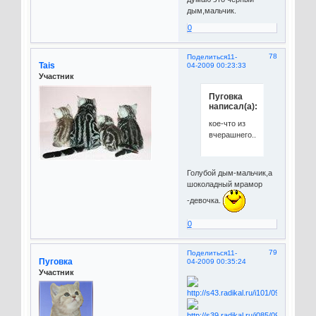
дым,мальчик.
0
78
Поделиться
11-
Tais
04-2009 00:23:33
Участник
Пуговка
написал(а):
кое-что из
вчерашнего...
Голубой дым-мальчик,а
шоколадный мрамор
-девочка.
0
79
Поделиться
11-
Пуговка
04-2009 00:35:24
Участник