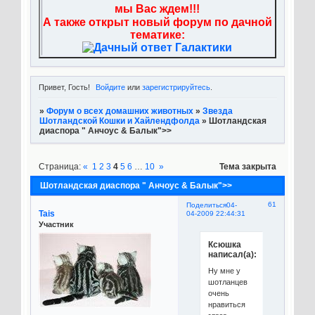
мы Вас ждем!!!
А также открыт новый форум по дачной
тематике:
Привет, Гость!
Войдите
или
зарегистрируйтесь
.
»
Форум о всех домашних животных
»
Звезда
Шотландской Кошки и Хайлендфолда
»
Шотландская
диаспора " Анчоус & Балык">>
Страница:
«
1
2
3
4
5
6
…
10
»
Тема закрыта
Шотландская диаспора " Анчоус & Балык">>
61
Поделиться
04-
Tais
04-2009 22:44:31
Участник
Ксюшка
написал(а):
Ну мне у
шотланцев
очень
нравиться