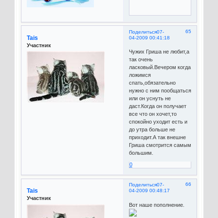
65
Поделиться
07-
Tais
04-2009 00:41:18
Участник
Чужих Гриша не любит,а
так очень
ласковый.Вечером когда
ложимся
спать,обязательно
нужно с ним пообщаться
или он уснуть не
даст.Когда он получает
все что он хочет,то
спокойно уходит есть и
до утра больше не
приходит.А так внешне
Гриша смотрится самым
большим.
0
66
Поделиться
07-
Tais
04-2009 00:48:17
Участник
Вот наше пополнение.