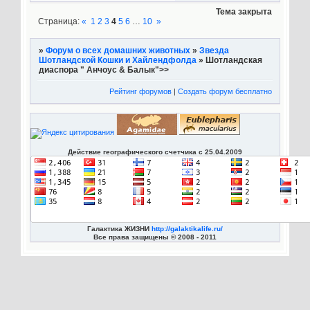
Тема закрыта
Страница:
«
1
2
3
4
5
6
…
10
»
»
Форум о всех домашних животных
»
Звезда
Шотландской Кошки и Хайлендфолда
»
Шотландская
диаспора " Анчоус & Балык">>
Рейтинг форумов
|
Создать форум бесплатно
Действие географического счетчика с 25.04.2009
Галактика ЖИЗНИ
http://galaktikalife.ru/
Все права защищены © 2008 - 2011