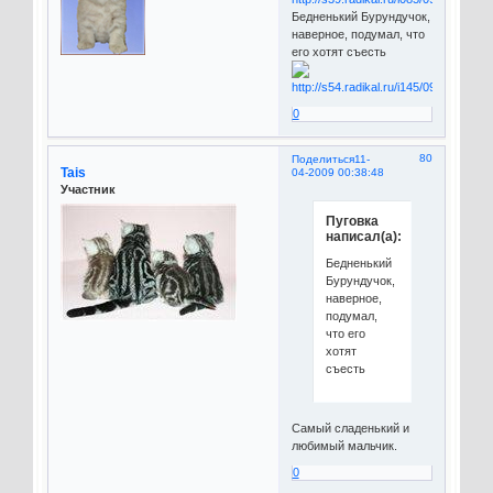
Бедненький Бурундучок,
наверное, подумал, что
его хотят съесть
0
80
Поделиться
11-
Tais
04-2009 00:38:48
Участник
Пуговка
написал(а):
Бедненький
Бурундучок,
наверное,
подумал,
что его
хотят
съесть
Самый сладенький и
любимый мальчик.
0