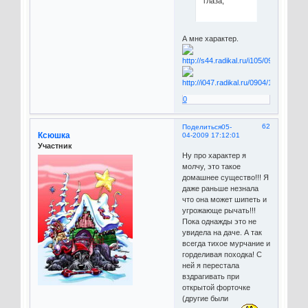
глаза,
А мне характер.
0
62
Поделиться
05-
Ксюшка
04-2009 17:12:01
Участник
Ну про характер я
молчу, это такое
домашнее существо!!! Я
даже раньше незнала
что она может шипеть и
угрожающе рычать!!!
Пока однажды это не
увидела на даче. А так
всегда тихое мурчание и
горделивая походка! С
ней я перестала
вздрагивать при
открытой форточке
(другие были