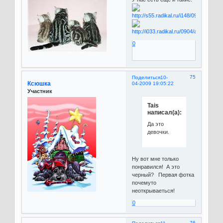
0
75
Поделиться
10-
Ксюшка
04-2009 19:05:22
Участник
Tais
написал(а):
Да это
девочки.
Ну вот мне только
понравился! А это
черный? Первая фотка
почемуто
неоткрываеться!
0
76