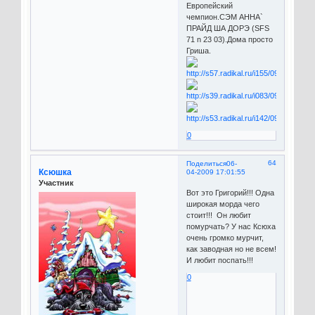
Европейский
чемпион.СЭМ АННА`
ПРАЙД ША ДОРЭ (SFS
71 n 23 03).Дома просто
Гриша.
0
64
Поделиться
06-
Ксюшка
04-2009 17:01:55
Участник
Вот это Григорий!!! Одна
широкая морда чего
стоит!!! Он любит
помурчать? У нас Ксюха
очень громко мурчит,
как заводная но не всем!
И любит поспать!!!
0