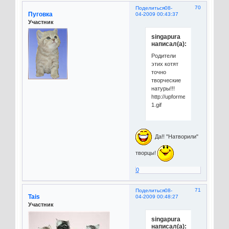
70
Поделиться
08-
Пуговка
04-2009 00:43:37
Участник
singapura
написал(а):
Родители
этих котят
точно
творческие
натуры!!!
http://upforme.ru/uploads/0005
1.gif
Да!! "Натворили"
творцы!
0
71
Поделиться
08-
Tais
04-2009 00:48:27
Участник
singapura
написал(а):