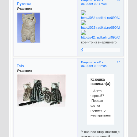
Поделиться
11-
Пуговка
04-2009 00:17:48
Участник
кое-что из вчерашнего...
0
77
Поделиться
11-
Tais
04-2009 00:22:05
Участник
Ксюшка
написал(а):
! А это
черный?
Первая
фотка
почемуто
неоткрываеться!
У нас все открывается,я
думаю это черный