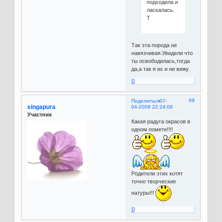
подходила и
ласкалась.
Т
Так эта порода не
навязчивая.Увидели что
ты освободилась,тогда
да,а так я их и не вижу.
0
69
Поделиться
07-
singapura
04-2009 22:24:06
Участник
Какая радуга окрасов в
одном помете!!!!
Родители этих котят
точно творческие
натуры!!!
0