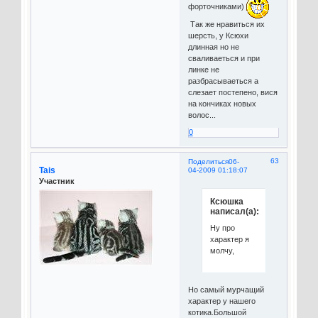
форточниками)
Так же нравиться их
шерсть, у Ксюхи
длинная но не
сваливаеться и при
линке не
разбрасываеться а
слезает постепено, вися
на кончиках новых
волос...
0
63
Поделиться
06-
Tais
04-2009 01:18:07
Участник
Ксюшка
написал(а):
Ну про
характер я
молчу,
Но самый мурчащий
характер у нашего
котика.Большой