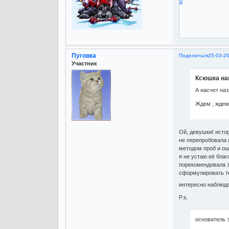
0
Пуговка
Поделиться
25-03-2
Участник
Ксюшка нап
А насчет на
Ждем , ждем h
Ой, девушки! истор
не перепробовала (
методом проб и оши
я не устаю её бла
порекомендовала з
сформулировать тек
интересно наблюда
P.s.
основатель э