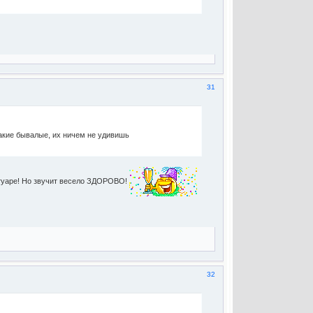
31
акие бывалые, их ничем не удивишь
ертуаре! Но звучит весело ЗДОРОВО!
32