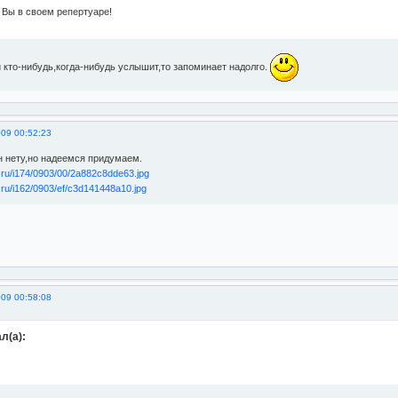
 Вы в своем репертуаре!
 кто-нибудь,когда-нибудь услышит,то запоминает надолго.
009 00:52:23
н нету,но надеемся придумаем.
009 00:58:08
л(а):