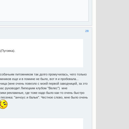
28
(Пуговка).
с собачьим питомником так долго промучилась, чего только
ников еще и в помине не было, вот я и пробовала...
дчица (мне очень повезло с моей первой заводчицей, за это
час руководит Липецким клубом "Велес") мне
рики рекламные, где тоже надо было как-то очень быстро
к песенка: "анчоус и балык". Честное слово, мне было очень