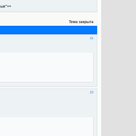
лык">>
Тема закрыта
21
22