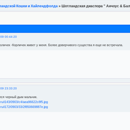
ландской Кошки и Хайлендфолда
»
Шотландская диаспора " Анчоус & Ба
009 00:44:20
роличек -Корличек живет у меня. Более доверчивого существа я еще не встречала.
009 23:33:20
лся черный дым мальчик.