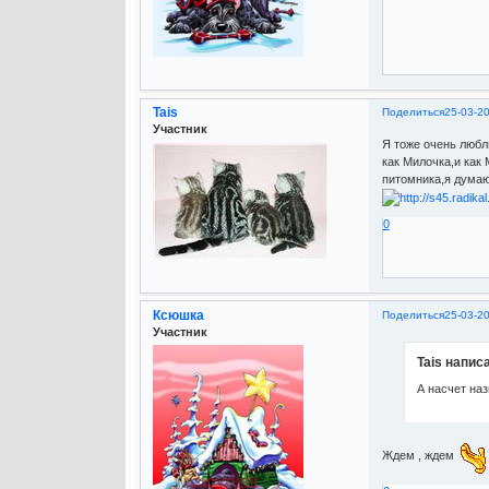
Tais
Поделиться
25-03-2
Участник
Я тоже очень любл
как Милочка,и как 
питомника,я думаю
0
Ксюшка
Поделиться
25-03-20
Участник
Tais написа
А насчет на
Ждем , ждем