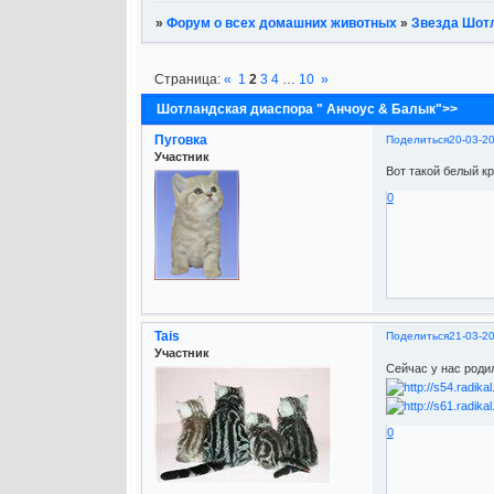
»
Форум о всех домашних животных
»
Звезда Шот
Страница:
«
1
2
3
4
…
10
»
Шотландская диаспора " Анчоус & Балык">>
Пуговка
Поделиться
20-03-2
Участник
Вот такой белый к
0
Tais
Поделиться
21-03-2
Участник
Сейчас у нас роди
0