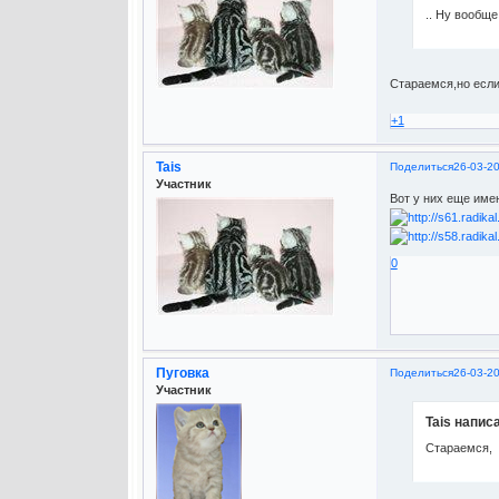
.. Ну вообще
Стараемся,но если
+1
Tais
Поделиться
26-03-2
Участник
Вот у них еще име
0
Пуговка
Поделиться
26-03-2
Участник
Tais написа
Стараемся,