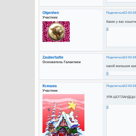
Olgenhen
Поделиться
22-03-2
Участник
Какие у вас кошеч
0
Zauberhafte
Поделиться
22-03-2
Основатель Галактики
какой малышик кра
0
Ксюшка
Поделиться
22-03-2
Участник
УРА ШОТЛАНДЦЫ П
0