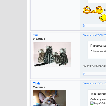
Сп
0
Tais
Поделиться
25-03-20
Участник
Пуговка на
Я была вооб
Ну это ты была так
0
Thais
Поделиться
25-03-2
Участник
Tais написа
Сейчас у на