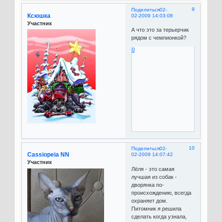
9
Поделиться
02-
Ксюшка
02-2009 14:03:08
Участник
А что это за терьерчик
рядом с чемпионкой?
0
10
Поделиться
02-
Cassiopeia NN
02-2009 14:07:42
Участник
Лёля - это самая
лучшая из собак -
дворянка по-
происхождению, всегда
охраняет дом.
Питомник я решила
сделать когда узнала,