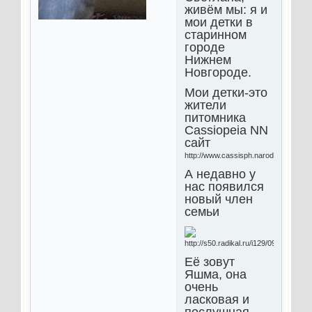
живём мы: я и
мои детки в
старинном
городе
Нижнем
Новгороде.
Мои детки-это
жители
питомника
Cassiopeia NN
сайт
http://www.cassisph.narod.ru
А недавно у
нас появился
новый член
семьи
Её зовут
Яшма, она
очень
ласковая и