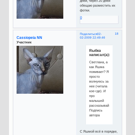
дней, через 20 дней
обещаю разместить их
фотки.
0
18
Поделиться
02-
Cassiopeia NN
02-2009 22:49:46
Участник
Rыбка
написал(а):
Светлана, а
как Яшма
поживает? Я
просто
волнуюсь за
нее (читала
кое-где). И
про
малышей
рассказывайте!
Подпись
автора
С Яшмой всё в порядке,