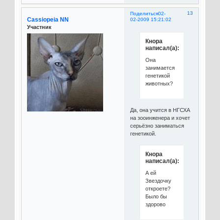
13
Поделиться
02-
Cassiopeia NN
02-2009 15:21:02
Участник
Кнора
написал(а):
Она
занимается
генетикой
животных?
Да, она учится в НГСХА
на зооинженера и хочет
серьёзно заниматься
генетикой.
Кнора
написал(а):
А ей
Звездочку
откроете?
Было бы
здорово