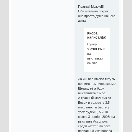
Правда! Можно!!!
Обязательно открою,
она просто душа нашего
дома.
Кнора
написал(а):
Супер,
значит Вы и
на
выставках
были?
Да и и все имеют титулы
не ниже чемпиона кроме
Шедар, её я буду
выставлять в мае.
А красный мальчик от
Бесси в возрасте 3,5
мес. занял в Бесте у
трёх судей 5, 5 и 10
место 3 ноября 2008г на
выставке Ассолюкс
среди котят. Это пока
первая, но уже победа.