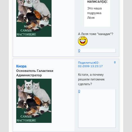
написал(а):
Это наша
подружка
Лёля
А Леля тоже "канадик"?
0
8
Поделиться
02-
Кнора
02-2009 13:23:17
Основатель Галактики
Кстати, а почему
Администратор
решили питомник
сделать?
0