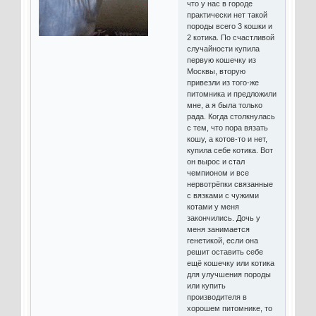
что у нас в городе
практически нет такой
породы всего 3 кошки и
2 котика. По счастливой
случайности купила
первую кошечку из
Москвы, вторую
привезли из того-же
питомника и предложили
мне, а я была только
рада. Когда столкнулась
с тем, что пора вязать
кошу, а котов-то и нет,
купила себе котика. Вот
он вырос и стал
чемпионом и все
нервотрёпки связанные
с вязками с чужими
котами у меня
закончились. Дочь у
меня занимается
генетикой, если она
решит оставить себе
ещё кошечку или котика
для улучшения породы
или купить
производителя в
хорошем питомнике, то