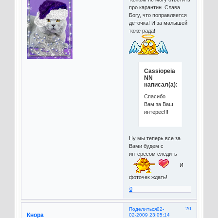
про карантин. Слава
Богу, что поправляется
деточка! И за малышей
тоже рада!
Cassiopeia
NN
написал(а):
Спасибо
Вам за Ваш
интерес!!!
Ну мы теперь все за
Вами будем с
интересом следить
И
фоточек ждать!
0
20
Поделиться
02-
Кнора
02-2009 23:05:14