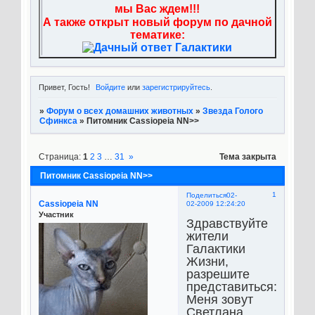
мы Вас ждем!!!
А также открыт новый форум по дачной
тематике:
Привет, Гость!
Войдите
или
зарегистрируйтесь
.
»
Форум о всех домашних животных
»
Звезда Голого
Сфинкса
»
Питомник Cassiopeia NN>>
Страница:
1
2
3
…
31
»
Тема закрыта
Питомник Cassiopeia NN>>
1
Поделиться
02-
Cassiopeia NN
02-2009 12:24:20
Участник
Здравствуйте
жители
Галактики
Жизни,
разрешите
представиться:
Меня зовут
Светлана,