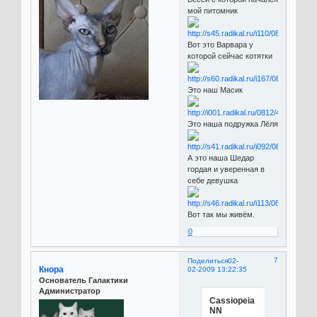
мой питомник
Вот это Варвара у
которой сейчас котятки
Это наш Масик
Это наша подружка Лёля
А это наша Шедар
гордая и уверенная в
себе девушка
Вот так мы живём.
0
7
Поделиться
02-
Кнора
02-2009 13:22:35
Основатель Галактики
Администратор
Cassiopeia
NN