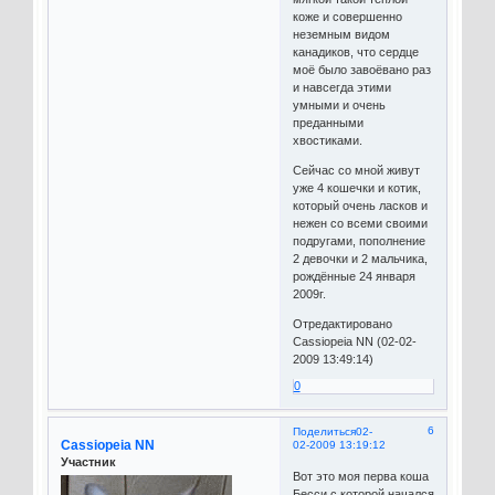
коже и совершенно
неземным видом
канадиков, что сердце
моё было завоёвано раз
и навсегда этими
умными и очень
преданными
хвостиками.
Сейчас со мной живут
уже 4 кошечки и котик,
который очень ласков и
нежен со всеми своими
подругами, пополнение
2 девочки и 2 мальчика,
рождённые 24 января
2009г.
Отредактировано
Cassiopeia NN (02-02-
2009 13:49:14)
0
6
Поделиться
02-
Cassiopeia NN
02-2009 13:19:12
Участник
Вот это моя перва коша
Бесси с которой начался