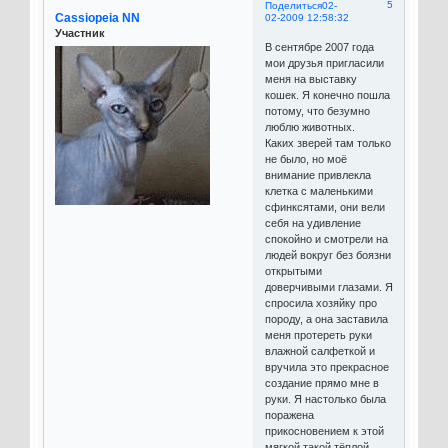
5
Поделиться
02-
Cassiopeia NN
02-2009 12:58:32
Участник
В сентябре 2007 года
мои друзья пригласили
меня на выставку
кошек. Я конечно пошла
потому, что безумно
люблю животных.
Каких зверей там только
не было, но моё
внимание привлекла
клетка с маленькими
сфинксятами, они вели
себя на удивление
спокойно и смотрели на
людей вокруг без боязни
открытыми
доверчивыми глазами. Я
спросила хозяйку про
породу, а она заставила
меня протереть руки
влажной салфеткой и
вручила это прекрасное
создание прямо мне в
руки. Я настолько была
поражена
прикосновением к этой
мягкой такой тёплой