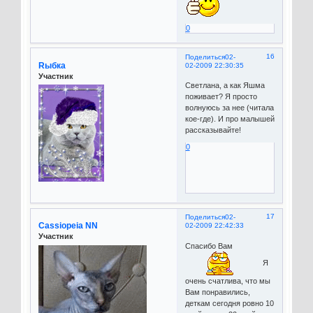
0
16
Поделиться
02-
Rыбка
02-2009 22:30:35
Участник
Светлана, а как Яшма
поживает? Я просто
волнуюсь за нее (читала
кое-где). И про малышей
рассказывайте!
0
17
Поделиться
02-
Cassiopeia NN
02-2009 22:42:33
Участник
Спасибо Вам
Я
очень счатлива, что мы
Вам понравились,
деткам сегодня ровно 10