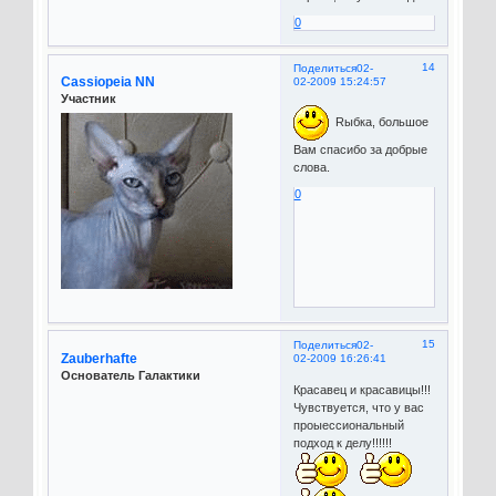
0
14
Поделиться
02-
Cassiopeia NN
02-2009 15:24:57
Участник
Rыбка, большое
Вам спасибо за добрые
слова.
0
15
Поделиться
02-
Zauberhafte
02-2009 16:26:41
Основатель Галактики
Красавец и красавицы!!!
Чувствуется, что у вас
проыессиональный
подход к делу!!!!!!