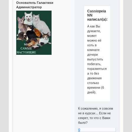
Основатель Галактики
Администратор
Cassiopeia
NN
написал(а):
А как Вы
думаете,
может
можно её
хоть в
комнате
дочери
выпустить
побегать,
поразмяться,
а то без
движения
столько
времени (6
дней).
К сожалению, я совсем
не в курсах... Если не
секрет, то что с Вами
было?
0