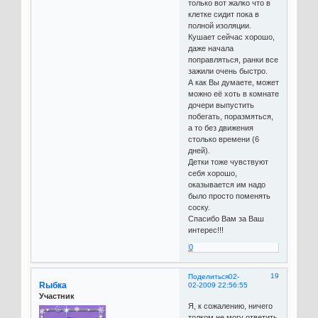
только вот жалко что в
клетке сидит пока в
полной изоляции.
Кушает сейчас хорошо,
даже начала
поправляться, ранки все
зажили очень быстро.
А как Вы думаете, может
можно её хоть в комнате
дочери выпустить
побегать, поразмяться,
а то без движения
столько времени (6
дней).
Детки тоже чувствуют
себя хорошо,
оказывается им надо
было просто поменять
соску.
Спасибо Вам за Ваш
интерес!!!
0
19
Поделиться
02-
Rыбка
02-2009 22:56:55
Участник
Я, к сожалению, ничего
толком не могу ответить