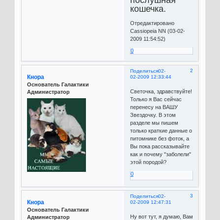
послушная
кошечка.
Отредактировано
Cassiopeia NN (03-02-
2009 11:54:52)
0
2
Поделиться
02-
Кнора
02-2009 12:33:44
Основатель Галактики
Светочка, здравствуйте!
Администратор
Только я Вас сейчас
перенесу на ВАШУ
Звездочку. В этом
разделе мы пишем
только краткие данные о
питомнике без фоток, а
Вы пока рассказывайте
как и почему "заболели"
этой породой?
0
3
Поделиться
02-
Кнора
02-2009 12:47:31
Основатель Галактики
Ну вот тут, я думаю, Вам
Администратор