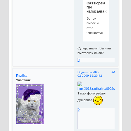
Cassiopeia
NN
написал(а):
Вот он
вырос и
стал
чемпионом
Супер, значит Вы и на
выставках были?
0
12
Поделиться
02-
Rыбка
02-2009 15:20:42
Участник
Такая фотография
душевная
0