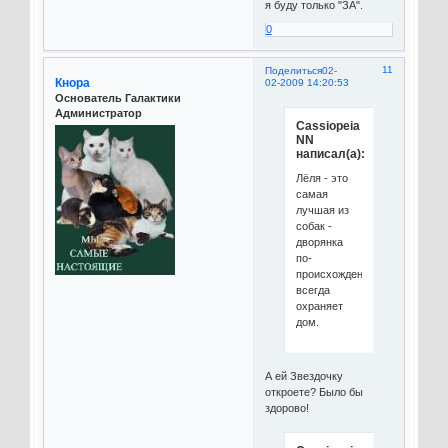
я буду только "ЗА".
0
11
Поделиться
02-
Кнора
02-2009 14:20:53
Основатель Галактики
Администратор
Cassiopeia
NN
написал(а):
Лёля - это
самая
лучшая из
собак -
дворянка
по-
происхождению,
всегда
охраняет
дом.
А ей Звездочку
откроете? Было бы
здорово!