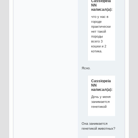
Cassiopeia
NN
написал(а):
что у нас в
городе
практически
нет такой
породы
всего 3
кошки и 2
котика.
Ясно.
Cassiopeia
NN
написал(а):
Дочь у меня
занимается
генетикой
Она занимается
генетикой животных?