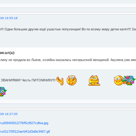
009 16:55:18
!!! Одни большие другие ещё ушастые лопухенции! Во по всему миру детки катят!!! 
исал(а):
улину не продала во Львов, хозяйка оказалась несерьезной женщиной. Акулина уже и
и ЗВАНИЯМИ! Честь ПИТОМНИКУ!!!
009 16:27:05