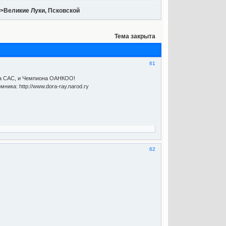
>>Великие Луки, Псковской
Тема закрыта
61
два САС, и Чемпиона ОАНКОО!
ика: http://www.dora-ray.narod.ry
62