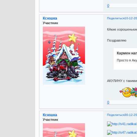
0
Ксюшка
Поделиться
10-12-2
Участник
КАкие хорошенькие
Поздравляю
Кармен нап
Просто я Ак
АКУЛИНУ с таким
0
Ксюшка
Поделиться
30-12-2
Участник