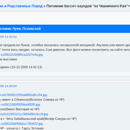
их и Родственных Пород
»
Питомник бассет-хаундов "из Черничного Рая"
еликие Луки, Псковской
009 14:40:42
не продала во Львов, хозяйка оказалась несерьезной женщиной. Акулина уже имеет 
 почти весь продан, осталось 3-ри девочки. Все фото можно посмотреть на сайте питомн
на выставке
армен (10-12-2009 14:42:13)
009 14:49:00
 живет в Обнинске(Всполох Севера из ЧР)
ске(Виват Виктория из ЧР)
в г. Чита Забайкальский край(Велюр Сакуры из ЧР)
ЧР - уехал в г. Тарту Эстония