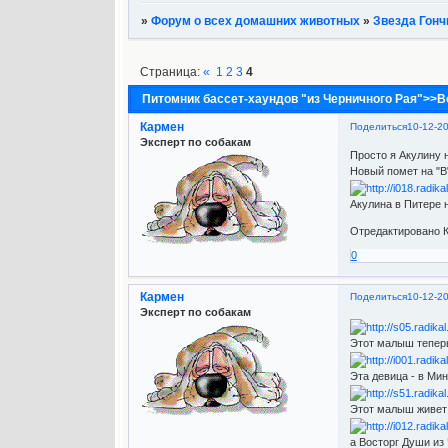
»
Форум о всех домашних животных
»
Звезда Гонч
Страница:
«
1
2
3
4
Питомник бассет-хаундов "из Черничного Рая">>В
Кармен
Поделиться
10-12-2
Эксперт по собакам
Просто я Акулину 
Новый помет на "В"
Акулина в Питере 
Отредактировано К
0
Кармен
Поделиться
10-12-2
Эксперт по собакам
Этот малыш теперь
Эта девица - в Мин
Этот малыш живет 
а Восторг Души из 