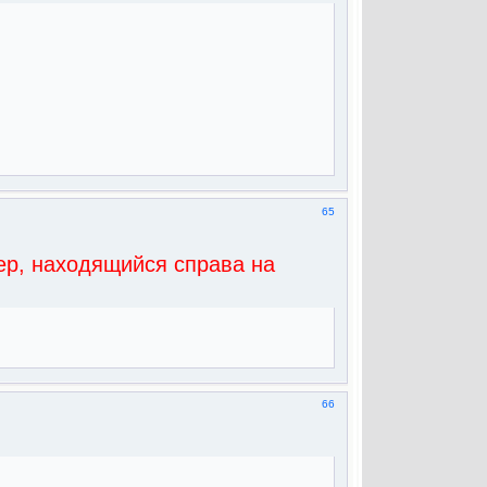
65
ер, находящийся справа на
66