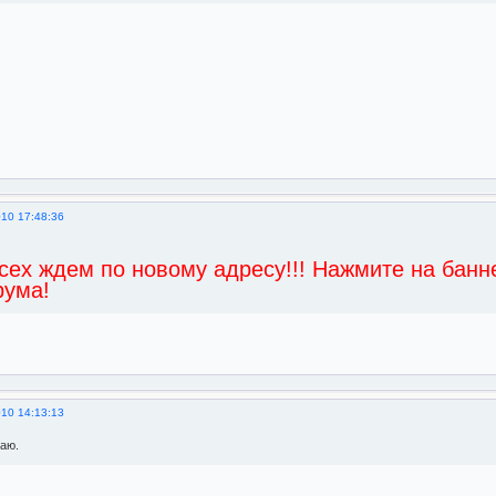
010 17:48:36
сех ждем по новому адресу!!! Нажмите на банн
рума!
010 14:13:13
аю.