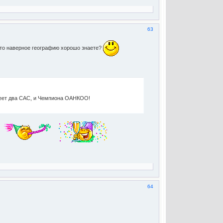
63
Зато наверное географию хорошо знаете?
меет два САС, и Чемпиона ОАНКОО!
64