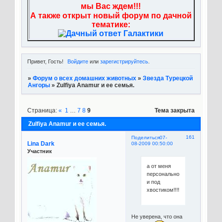
мы Вас ждем!!!
А также открыт новый форум по дачной
тематике:
Привет, Гость!
Войдите
или
зарегистрируйтесь
.
»
Форум о всех домашних животных
»
Звезда Турецкой
Ангоры
»
Zulfiya Anamur и ее семья.
Страница:
«
1
…
7
8
9
Тема закрыта
Zulfiya Anamur и ее семья.
161
Поделиться
07-
Lina Dark
08-2009 00:50:00
Участник
а от меня
персонально
и под
хвостиком!!!!!
Не уверена, что она