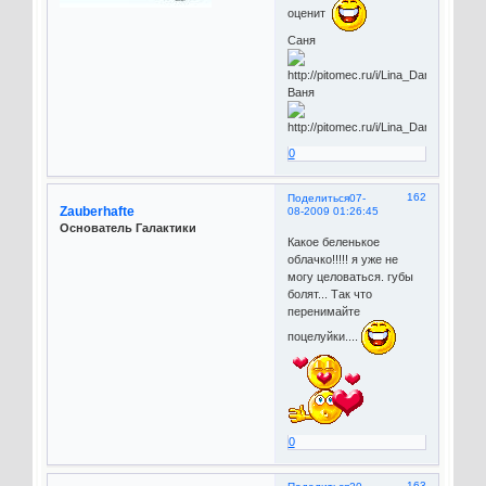
оценит
Саня
Ваня
0
162
Поделиться
07-
Zauberhafte
08-2009 01:26:45
Основатель Галактики
Какое беленькое
облачко!!!!! я уже не
могу целоваться. губы
болят... Так что
перенимайте
поцелуйки....
0
163