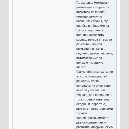
Голландию. Немецкая
разновидность рексов
получила название
«герман рекс» по
названию страны, где
они были обнаружены.
Были предприняты
попытки скрестить
корниш рексов с герман
рексами и оригон
рексами, но, как и в
случае с девон рексами,
потомство имело
прямую и гладкую
шерсть.
Таким образом, мутации
этих разновидностей
рексовых кошек
основаны на ином гене,
нежели у корнишей.
Однако, все вариации, с
точки зрения генетики,
сходны и, вероятно,
являются родственными
типами.
Корниш рексы имеют
две основные линии
развития: американскую