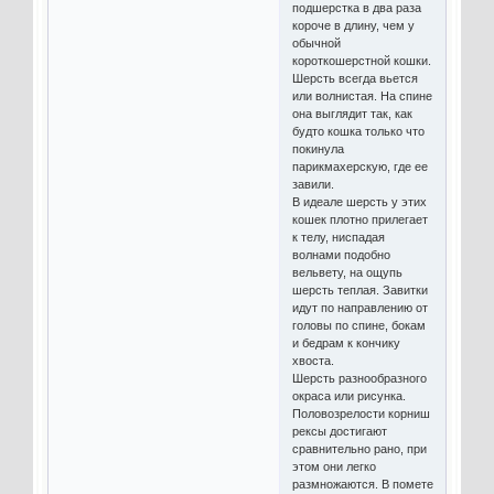
подшерстка в два раза
короче в длину, чем у
обычной
короткошерстной кошки.
Шерсть всегда вьется
или волнистая. На спине
она выглядит так, как
будто кошка только что
покинула
парикмахерскую, где ее
завили.
В идеале шерсть у этих
кошек плотно прилегает
к телу, ниспадая
волнами подобно
вельвету, на ощупь
шерсть теплая. Завитки
идут по направлению от
головы по спине, бокам
и бедрам к кончику
хвоста.
Шерсть разнообразного
окраса или рисунка.
Половозрелости корниш
рексы достигают
сравнительно рано, при
этом они легко
размножаются. В помете