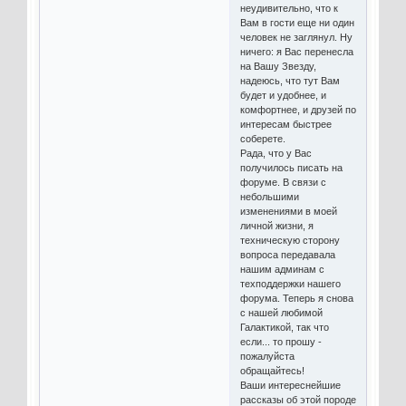
неудивительно, что к
Вам в гости еще ни один
человек не заглянул. Ну
ничего: я Вас перенесла
на Вашу Звезду,
надеюсь, что тут Вам
будет и удобнее, и
комфортнее, и друзей по
интересам быстрее
соберете.
Рада, что у Вас
получилось писать на
форуме. В связи с
небольшими
изменениями в моей
личной жизни, я
техническую сторону
вопроса передавала
нашим админам с
техподдержки нашего
форума. Теперь я снова
с нашей любимой
Галактикой, так что
если... то прошу -
пожалуйста
обращайтесь!
Ваши интереснейшие
рассказы об этой породе