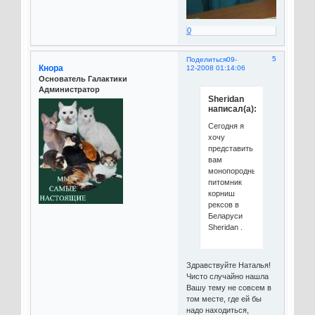
0
5
Поделиться
09-
Кнора
12-2008 01:14:06
Основатель Галактики
Администратор
Sheridan
написал(а):
Сегодня я
хочу
представить
вам
монопородный
питомник
корниш
рексов в
Беларуси
Sheridan .
Здравствуйте Наталья!
Чисто случайно нашла
Вашу тему не совсем в
том месте, где ей бы
надо находиться,