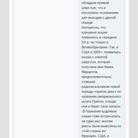
обладали прямой
шерстью, что и
послужило основанием
для выводов о другой
породе.
Интересно, что
курчавые кошки
появились в середине
XX в. не только в
Великобритании. Так, в
США в 1959 г. появилась
кошка с извитой
шерстью, которая
получила имя Кинки
Марцелла,
предположительно,
ставшая
родоначальником новой
породы «оригон рекс» по
названию американского
штата Оригон, откуда
она и берет свое начало.
.В Германии кудрявые
кошки тоже встречались
не один раз, многие
рексы были вывезены из
этой страны во
Францию, США, и