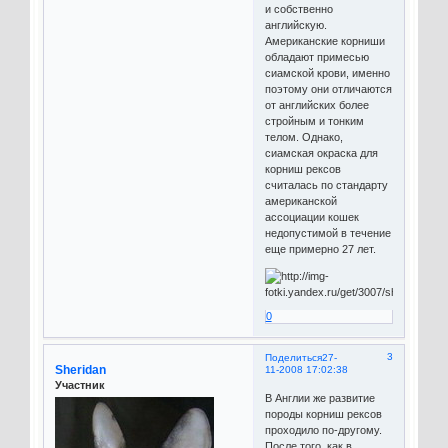
и собственно
английскую.
Американские корниши
обладают примесью
сиамской крови, именно
поэтому они отличаются
от английских более
стройным и тонким
телом. Однако,
сиамская окраска для
корниш рексов
считалась по стандарту
американской
ассоциации кошек
недопустимой в течение
еще примерно 27 лет.
0
3
Поделиться
27-
Sheridan
11-2008 17:02:38
Участник
В Англии же развитие
породы корниш рексов
проходило по-другому.
После того, как в