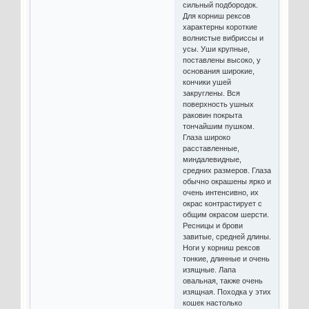
сильный подбородок.
Для корниш рексов
характерны короткие
волнистые вибриссы и
усы. Уши крупные,
поставлены высоко, у
основания широкие,
кончики ушей
закруглены. Вся
поверхность ушных
раковин покрыта
тончайшим пушком.
Глаза широко
расставленные,
миндалевидные,
средних размеров. Глаза
обычно окрашены ярко и
очень интенсивно, их
окрас контрастирует с
общим окрасом шерсти.
Ресницы и брови
завитые, средней длины.
Ноги у корниш рексов
тонкие, длинные и очень
изящные. Лапа
овальная, также очень
изящная. Походка у этих
кошек настолько