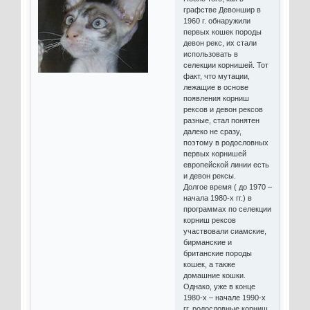
графстве Девоншир в
1960 г. обнаружили
первых кошек породы
девон рекс, их стали
использовать в
селекции корнишей. Тот
факт, что мутации,
лежащие в основе
появления корниш
рексов и девон рексов
разные, стал понятен
далеко не сразу,
поэтому в родословных
первых корнишей
европейской линии есть
и девон рексы.
Долгое время ( до 1970 –
начала 1980-х гг.) в
программах по селекции
корниш рексов
участвовали сиамские,
бирманские и
британские породы
кошек, а также
домашние кошки.
Однако, уже в конце
1980-х – начале 1990-х
гг. родословные корниш