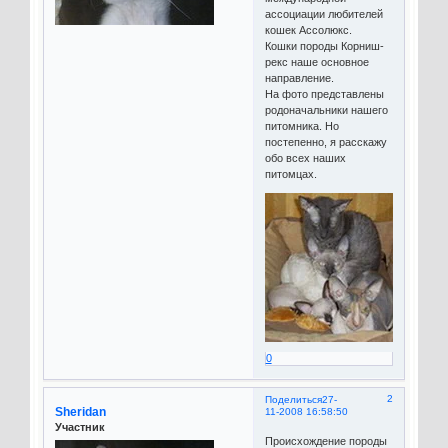
ассоциации любителей
кошек Ассолюкс.
Кошки породы Корниш-
рекс наше основное
направление.
На фото представлены
родоначальники нашего
питомника. Но
постепенно, я расскажу
обо всех наших
питомцах.
0
2
Поделиться
27-
Sheridan
11-2008 16:58:50
Участник
Происхождение породы