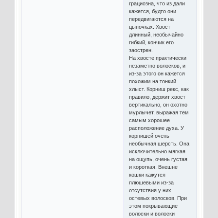
грациозна, что из дали
кажется, будто они
передвигаются на
цыпочках. Хвост
длинный, необычайно
гибкий, кончик его
заострен.
На хвосте практически
незаметно волосков, и
из-за этого он кажется
похожим на тонкий
хлыст. Корниш рекс, как
правило, держит хвост
вертикально, он охотно
мурлычет, выражая тем
самым хорошее
расположение духа. У
корнишей очень
необычная шерсть. Она
исключительно мягкая
на ощупь, очень густая
и короткая. Внешне
кошки кажутся
плюшевыми из-за
отсутствия у них
остевых волосков. При
этом покрывающие
волоски и волоски