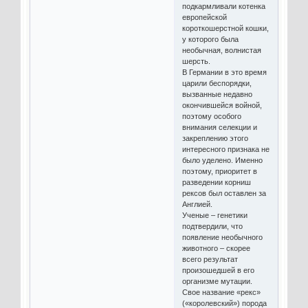
подкармливали котенка
европейской
короткошерстной кошки,
у которого была
необычная, волнистая
шерсть.
В Германии в это время
царили беспорядки,
вызванные недавно
окончившейся войной,
поэтому особого
внимания селекции и
закреплению этого
интересного признака не
было уделено. Именно
поэтому, приоритет в
разведении корниш
рексов был оставлен за
Англией.
Ученые – генетики
подтвердили, что
появление необычного
животного – скорее
всего результат
произошедшей в его
организме мутации.
Свое название «рекс»
(«королевский») порода