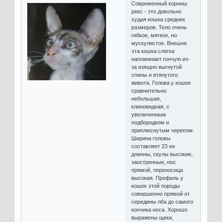
Современный корниш
рекс - это довольно
худая кошка средних
размеров. Тело очень
гибкое, мягкое, но
мускулистое. Внешне
эта кошка слегка
напоминает гончую из-
за изящно выгнутой
спины и втянутого
живота. Голова у кошек
сравнительно
небольшая,
клиновидная, с
увеличенным
подбородком и
приплюснутым черепом.
Ширина головы
составляет 23 ее
длинны, скулы высокие,
заостренные, нос
прямой, переносица
высокая. Профиль у
кошек этой породы
совершенно прямой от
середины лба до самого
кончика носа. Хорошо
выражены щеки,