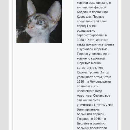
корниш рекс связано с
английской фермой
Бодлин, в провинции
Корнуэлл. Первые
представители этой
породы были
официально
зарегистрированы в
1950 г. Хотя, до этого
также появлялись котята
с курчавой шерстью.
Первое упоминание о
кошках с курчавой
шерстью можно
встретить в книге
Карела Трояна. Автор
упоминает о том, что в
1936 г. в Чехословакии
появились эти
необычного вида
животные. Однако все
эти кошки были
уничтожены, потому что
были признаны
больными паршой.
Позднее, в 1946 г. в
Берлине в одной из
больниц посетители