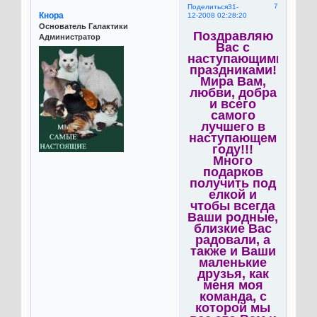
7
Поделиться
31-
Кнора
12-2008 02:28:20
Основатель Галактики
Поздравляю
Администратор
Вас с
наступающими
праздниками!
Мира Вам,
любви, добра
и всего
самого
лучшего в
наступающем
году!!!
Много
подарков
получить под
елкой и
чтобы всегда
Ваши родные,
близкие Вас
радовали, а
также и Ваши
маленькие
друзья, как
меня моя
команда, с
которой мы