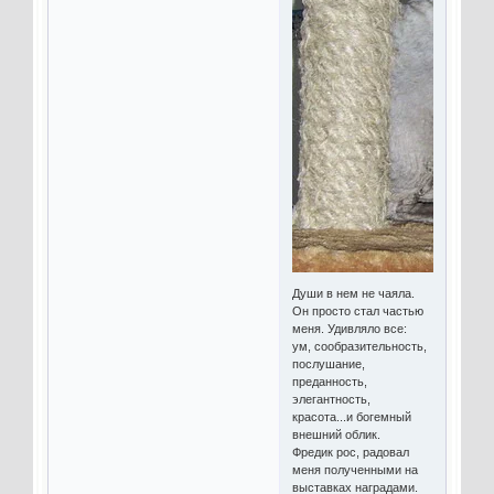
Души в нем не чаяла.
Он просто стал частью
меня. Удивляло все:
ум, сообразительность,
послушание,
преданность,
элегантность,
красота...и богемный
внешний облик.
Фредик рос, радовал
меня полученными на
выставках наградами.