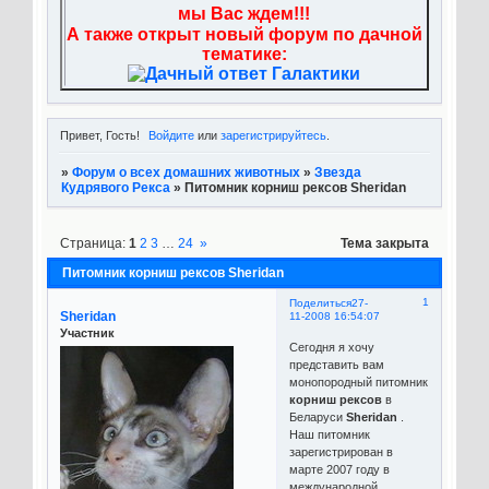
мы Вас ждем!!!
А также открыт новый форум по дачной
тематике:
Привет, Гость!
Войдите
или
зарегистрируйтесь
.
»
Форум о всех домашних животных
»
Звезда
Кудрявого Рекса
»
Питомник корниш рексов Sheridan
Страница:
1
2
3
…
24
»
Тема закрыта
Питомник корниш рексов Sheridan
1
Поделиться
27-
Sheridan
11-2008 16:54:07
Участник
Сегодня я хочу
представить вам
монопородный питомник
корниш рексов
в
Беларуси
Sheridan
.
Наш питомник
зарегистрирован в
марте 2007 году в
международной