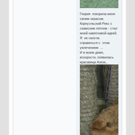
Глория покорила меня
своим окрасом.
Корнуэльский Рекс с
сиамским пятном - стал
моей навязчивой идеей.
Я не смогла
справиться с этом
увлечением ...
И в моем доме,
вскорости, появилась
красавица Азиза...