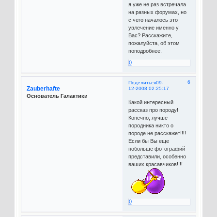
я уже не раз встречала
на разных форумах, но
с чего началось это
увлечение именно у
Вас? Расскажите,
пожалуйста, об этом
поподробнее.
0
6
Поделиться
09-
Zauberhafte
12-2008 02:25:17
Основатель Галактики
Какой интересный
рассказ про породу!
Конечно, лучше
породника никто о
породе не расскажет!!!!
Если бы Вы еще
побольше фотографий
представили, особенно
ваших красавчиков!!!!
0