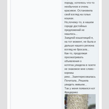
породу, хотелось что-то
необычное и очень
красивое. Остановила
свой взгляд на голых
кошках.
Но,почему-то, в нашем
городе достойных
предложений не
нашлось...
Заядлой кошатницей я,
на тот момент, не была и
дальше нашего региона
взгляд не бросала...
Как-то, продолжая
просматривать
объявления о
котятах,увидела в газете
не знакомое мне слово -
корниш
рекс...Заинтересовалась...
Почитала...Решила
увидеть живьем...
Так у меня появился кот
Фредерико