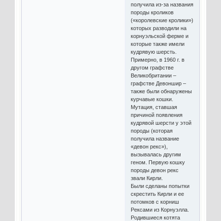
получила из-за названия
породы кроликов
(«королевские кролики»)
которых разводили на
корнуэльской ферме и
которые также имели
кудрявую шерсть.
Примерно, в 1960 г. в
другом графстве
Великобритании –
графстве Девоншир –
также были обнаружены
курчавые кошки.
Мутация, ставшая
причиной появления
кудрявой шерсти у этой
породы (которая
получила название
«девон рекс»),
вызывалась другим
геном. Первую кошку
породы девон рекс
звали Кирли.
Были сделаны попытки
скрестить Кирли и ее
потомков с корниш
Рексами из Корнуэлла.
Родившиеся котята