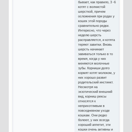
бывает, как правило, 3 -6
котят с волнистой
шерсткой, причем
осложнения при родах у
кошек этой породы
сравнительно редки.
Интересно, что через
неделю шерсть
расправляется, и котята
теряют завитки. Вновь
шерсть начинает
завиваться только в то
время, когда у них
меняются молочные
зубы. Корниши долго
кормят котят молоком, у
них хорошо развит
родительский инстинкт.
Несмотря на
экзотический внешний
вид, корниш рексы
относятся к
неприхотливым в
повседневном уходе
кошкам. Они редко
болеют, у них всегда
хороший аппетит, эти
кошки очень активны и