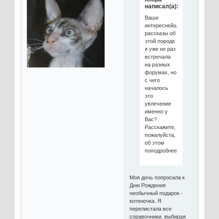
написал(а):
Ваши
интереснейшие
рассказы об
этой породе
я уже не раз
встречала
на разных
форумах, но
с чего
началось
это
увлечение
именно у
Вас?
Расскажите,
пожалуйста,
об этом
поподробнее.
Моя дочь попросила к
Дню Рождения
необычный подарок -
котеночка. Я
перелистала все
справочники, выбирая