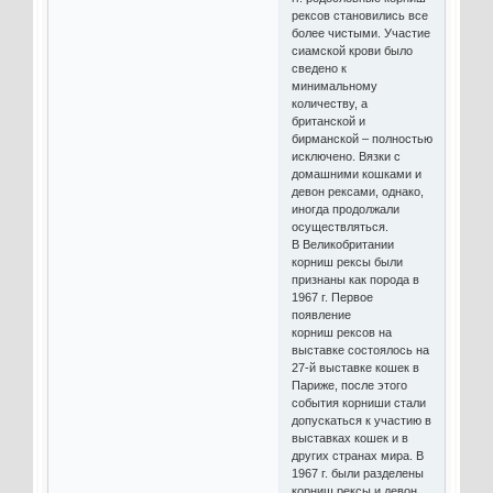
рексов становились все
более чистыми. Участие
сиамской крови было
сведено к
минимальному
количеству, а
британской и
бирманской – полностью
исключено. Вязки с
домашними кошками и
девон рексами, однако,
иногда продолжали
осуществляться.
В Великобритании
корниш рексы были
признаны как порода в
1967 г. Первое
появление
корниш рексов на
выставке состоялось на
27-й выставке кошек в
Париже, после этого
события корниши стали
допускаться к участию в
выставках кошек и в
других странах мира. В
1967 г. были разделены
корниш рексы и девон