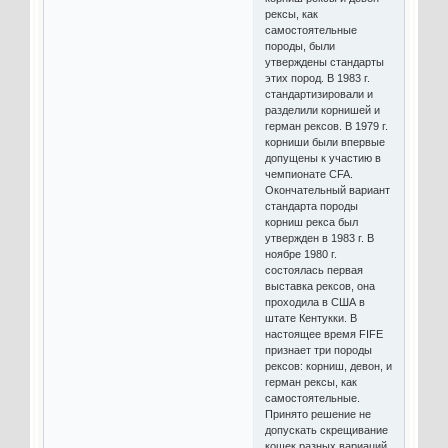
рексы, как
самостоятельные
породы, были
утверждены стандарты
этих пород. В 1983 г.
стандартизировали и
разделили корнишей и
герман рексов. В 1979 г.
корниши были впервые
допущены к участию в
чемпионате CFA.
Окончательный вариант
стандарта породы
корниш рекса был
утвержден в 1983 г. В
ноябре 1980 г.
состоялась первая
выставка рексов, она
проходила в США в
штате Кентукки. В
настоящее время FIFE
признает три породы
рексов: корниш, девон, и
герман рексы, как
самостоятельные.
Принято решение не
допускать скрещивание
кошек разных вариаций,