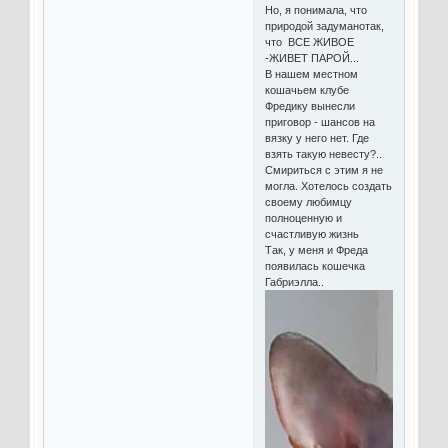
Но, я понимала, что
природой задуманотак,
что ВСЕ ЖИВОЕ
-ЖИВЕТ ПАРОЙ...
В нашем местном
кошачьем клубе
Фредику вынесли
приговор - шансов на
вязку у него нет. Где
взять такую невесту?..
Смириться с этим я не
могла. Хотелось создать
своему любимцу
полноценную и
счастливую жизнь
Так, у меня и Фреда
появилась кошечка
Габриэлла..