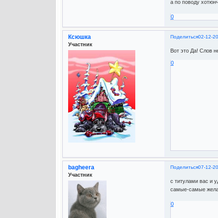
а по поводу хотюнч
0
Ксюшка
Поделиться
02-12-2
Участник
Вот это Да! Слов 
0
bagheera
Поделиться
07-12-2
Участник
с титулами вас и 
самые-самые жел
0