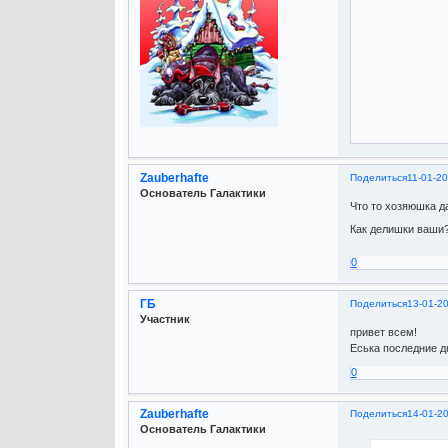
Zauberhafte
Поделиться
11-01-20
Основатель Галактики
Что то хозяюшка да
Как делишки ваши
0
ГБ
Поделиться
13-01-2
Участник
привет всем!
Еська последние дн
0
Zauberhafte
Поделиться
14-01-2
Основатель Галактики