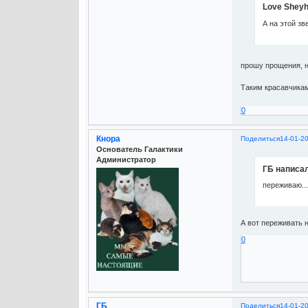
Love Sheyh
А на этой з
прошу прощения, н
Таким красавчикам 
0
Кнора
Поделиться
14-01-2
Основатель Галактики
Администратор
ГБ написал
переживаю...
А вот переживать н
0
ГБ
Поделиться
14-01-2