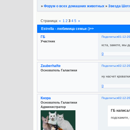
»
Форум о всех домашних животных
»
Звезда Шот
Страница:
«
1
2
3
4
5
»
Estrella - любимица семьи :)>>
ГБ
Поделиться
01-12-2
Участник
кста, замете, мы 
0
Zauberhafte
Поделиться
02-12-2
Основатель Галактики
ну насчет кроватки
0
Кнора
Поделиться
02-12-2
Основатель Галактики
Администратор
ГБ написал
подскажите, 