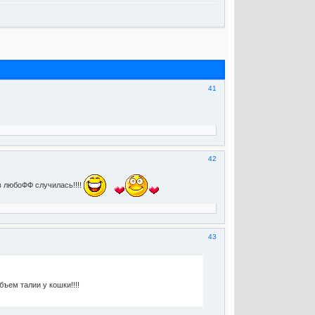
41
42
ов любоФФ случилась!!!!
43
ъем талии у кошки!!!!