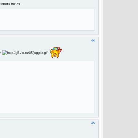
чивать начнет.
44
ь?
45