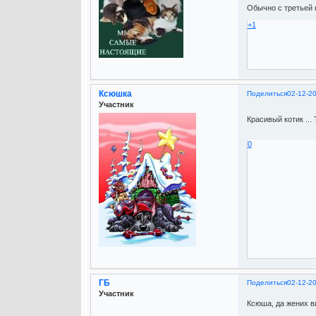
Обычно с третьей 
+1
Ксюшка
Поделиться
02-12-2
Участник
Красивый котик ...
0
ГБ
Поделиться
02-12-2
Участник
Ксюша, да жених 