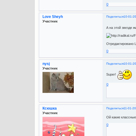
0
Love Sheyh
Поделиться
10-01-2
Участник
А на этой звезде 
Отредактировано L
0
nysj
Поделиться
10-01-2
Участник
Super!
0
Ксюшка
Поделиться
11-01-20
Участник
Ой какие классные!
0