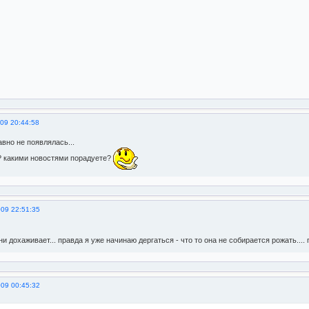
09 20:44:58
вно не появлялась...
? какими новостями порадуете?
009 22:51:35
и дохаживает... правда я уже начинаю дергаться - что то она не собирается рожать.... 
009 00:45:32