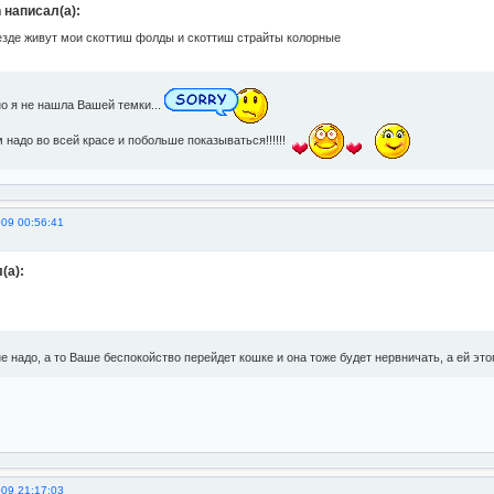
 написал(а):
везде живут мои скоттиш фолды и скоттиш страйты колорные
о я не нашла Вашей темки...
надо во всей красе и побольше показываться!!!!!!
009 00:56:41
(а):
е надо, а то Ваше беспокойство перейдет кошке и она тоже будет нервничать, а ей это
009 21:17:03