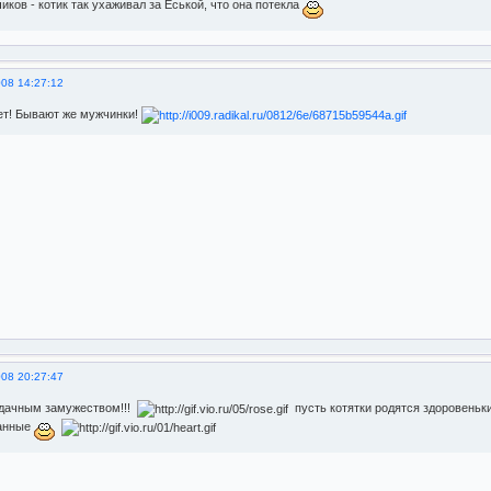
иков - котик так ухаживал за Еськой, что она потекла
008 14:27:12
нет! Бывают же мужчинки!
008 20:27:47
удачным замужеством!!!
пусть котятки родятся здоровеньки
анные