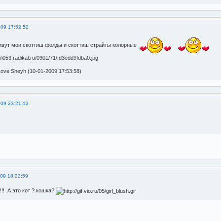
009 17:52:52
живут мои скоттиш фолды и скоттиш страйты колорные
ove Sheyh (10-01-2009 17:53:58)
009 23:21:13
09 18:22:59
!! А это кот ? кошка?