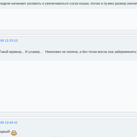
недели начинают розоветь и увеличиваться соски кошки, потом и пузико размер увели
008 12:25:10
 Такой мрамор... И ухажер... Немножко не поняла, а без течки могла она забеременит
008 13:40:41
видный!