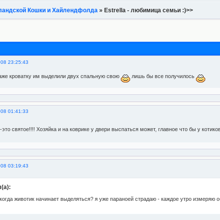
ландской Кошки и Хайлендфолда
»
Estrella - любимица семьи :)>>
008 23:25:43
даже кроватку им выделили двух спальную свою
лишь бы все получилось
008 01:41:33
-это святое!!!! Хозяйка и на коврике у двери выспаться может, главное что бы у котик
008 03:19:43
(а):
когда животик начинает выделяться? я уже параноей страдаю - каждое утро измеряю об