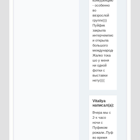
конкуренцию
- особенно
во
ввзрослой
группе)))
Пуйфик
закрыла
интерчемпиона
и открыла
большого
международного)))
Жалко тока
шо у меня
ни одной
фотки с
выставки
нету((((
Vitaliya
написал(а):
Вчера мы с
2-х часо
ночи с
Пуфиком
рожали..Пуфику
во время