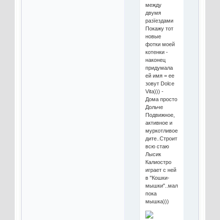
между
двумя
разїездами
Покажу тот
новые
фотки моей
котенки -
наконец
придумала
ей имя = ее
зовут Dolce
Vita))) -
Дома просто
Дольче
Подвижное,
активное и
муркотливое
дите..Строит
всю стаю
Лысик
Калиостро
играет с ней
в "Кошки-
мышки"..малая
пока
мышка)))