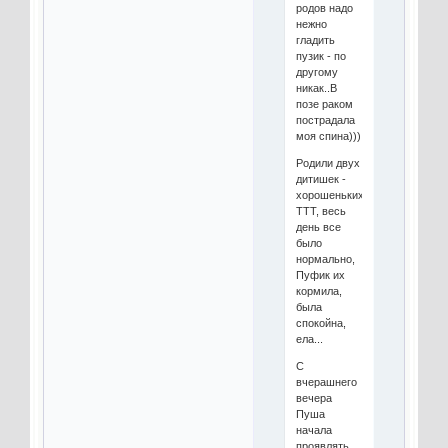
родов надо
нежно
гладить
пузик - по
другому
никак..В
позе раком
пострадала
моя спина)))
Родили двух
дитишек -
хорошеньких
ТТТ, весь
день все
было
нормально,
Пуфик их
кормила,
была
спокойна,
ела...
С
вчерашнего
вечера
Пуша
начала
проявлять