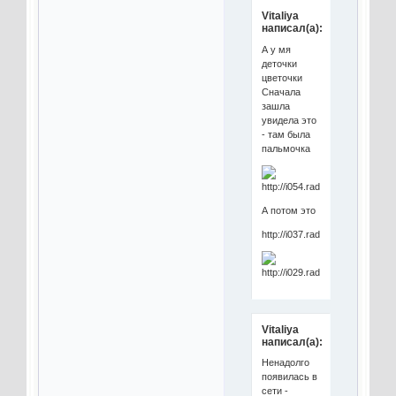
Vitaliya
написал(а):
А у мя
деточки
цветочки
Сначала
зашла
увидела это
- там была
пальмочка
А потом это
http://i037.radikal.ru/0806/d9/
Vitaliya
написал(а):
Ненадолго
появилась в
сети -