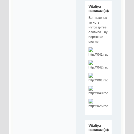
Vitaliya
написал(а):
Вот наконец
то хоть
чуток дитев
словила - ну
вертючие -
сил нет
Vitaliya
написал(а):