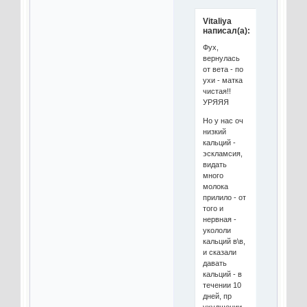
Vitaliya
написал(а):
Фух,
вернулась
от вета - по
ухи - матка
чистая!!
УРЯЯЯ
Но у нас оч
низкий
кальций -
эскламсия,
видать
много
молока
прилило - от
того и
нервная -
укололи
кальций в\в,
и сказали
давать
кальций - в
течении 10
дней, пр
ухудшении -