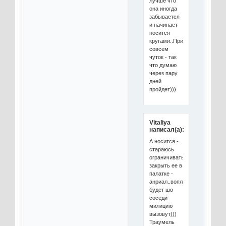
лучше что
она иногда
забывается
и начинает
носится
кругами..Прихрамывает
совсем
чуток - так
что думаю
через пару
дней
пройдет)))
Vitaliya
написал(а):
А носится -
стараюсь
ограничивать..Но
закрыть ее в
палатке -
анриал..воплей
будет шо
соседи
милицию
вызовут)))
Траумель