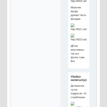
Мальчик
вроде
думает быть
фолдом
ДЕтки
вертлявые -
так шо
фотки тоже
Вот
Vitaliya
написал(а):
Детишечки
чуток
подросли..Оба
страйтишки