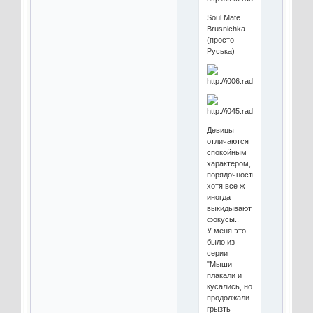
Soul Mate
Brusnichka
(просто
Руська)
Девицы
отличаются
спокойным
характером,
порядочностью,
хотя все ж
иногда
выкидывают
фокусы..
У меня это
было из
серии
"Мыши
плакали и
кусались, но
продолжали
грызть