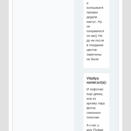
и
колошматя
лапами
дедали
кактус..Ну
не
понравился
он им)) Ни
до ни после
в поедании
цветов
замечены
не были
Vitaliya
написал(а):
И пофотаю
еще девиц
или из
архиву пару
фоток
смешных
поискаю.
А счас у
мну Пуфик