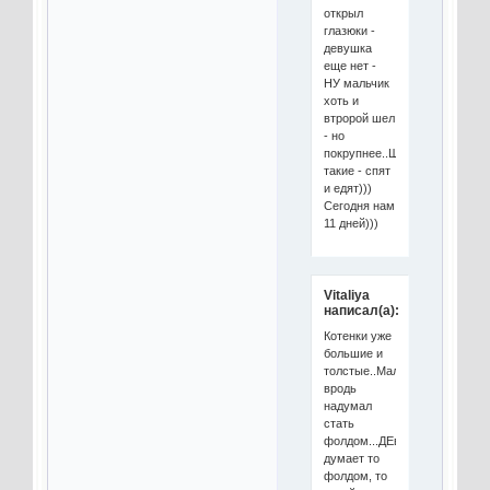
открыл
глазюки -
девушка
еще нет -
НУ мальчик
хоть и
втророй шел
- но
покрупнее..Шмешные
такие - спят
и едят)))
Сегодня нам
11 дней)))
Vitaliya
написал(а):
Котенки уже
большие и
толстые..Малчик
вродь
надумал
стать
фолдом...ДЕвочка
думает то
фолдом, то