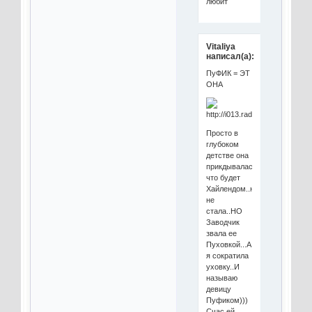
любит
Vitaliya
написал(а):
ПуФИК = ЭТ
ОНА
Просто в
глубоком
детстве она
прикдывалась
что будет
Хайлендом..но
не
стала..НО
Заводчик
звала ее
Пуховкой...А
я сократила
уховку..И
называю
девицу
Пуфиком)))
Счас ей