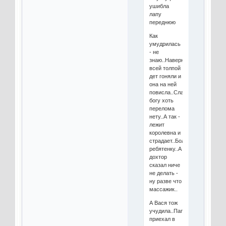
ушибла
лапу
переднюю
Как
умудрилась
- не
знаю..Наверное
всей толпой
дет гоняли и
она на ней
повисла..Слава
богу хоть
перелома
нету..А так -
лежит
королевна и
страдает..Больно
ребятенку..А
дохтор
сказал ниче
не делать -
ну разве что
массажик..
А Вася тож
учудила..Папик
приехал в