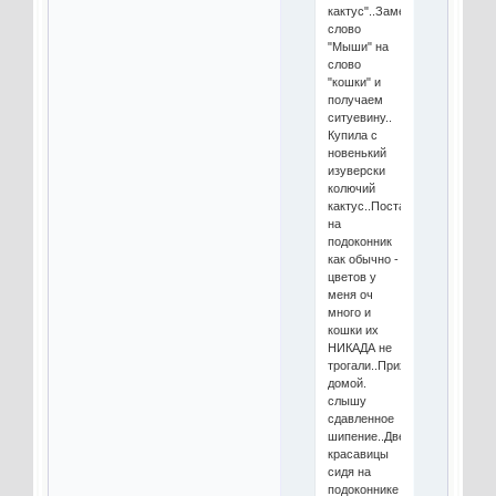
кактус"..Заменяем
слово
"Мыши" на
слово
"кошки" и
получаем
ситуевину..
Купила с
новенький
изуверски
колючий
кактус..Поставила
на
подоконник
как обычно -
цветов у
меня оч
много и
кошки их
НИКАДА не
трогали..Прихожу
домой.
слышу
сдавленное
шипение..Две
красавицы
сидя на
подоконнике