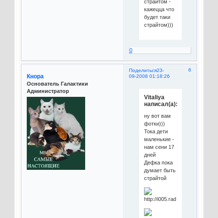
страйтом -
кажецца что
будет таки
страйтом)))
0
6
Поделиться
23-
Кнора
09-2008 01:18:26
Основатель Галактики
Администратор
Vitaliya
написал(а):
ну вот вам
фотки)))
Тока дети
маленькие -
нам сени 17
дней
Дефка пока
думает быть
страйтой