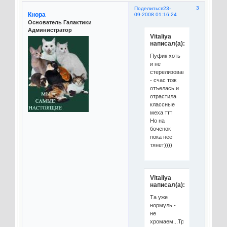
3
Поделиться
23-
Кнора
09-2008 01:16:24
Основатель Галактики
Администратор
Vitaliya
написал(а):
Пуфик хоть
и не
стерелизованная
- счас тож
отъелась и
отрастила
классные
меха ттт
Но на
боченок
пока нее
тянет))))
Vitaliya
написал(а):
Та уже
нормуль -
не
хромаем...Траумель