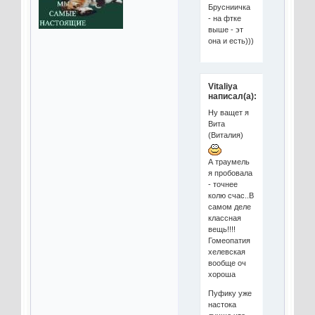
Брусниичка
- на фтке
выше - эт
она и есть)))
Vitaliya
написал(а):
Ну ващет я
Вита
(Виталия)
А траумель
я пробовала
- точнее
колю счас..В
самом деле
классная
вещь!!!!
Гомеопатия
хелевская
вообще оч
хороша
Пуфику уже
настока