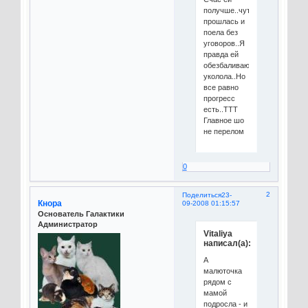
получше..чуть
прошлась и
поела без
уговоров..Я
правда ей
обезбаливающее
уколола..Но
все равно
прогресс
есть..ТТТ
Главное шо
не перелом
0
2
Поделиться
23-
Кнора
09-2008 01:15:57
Основатель Галактики
Администратор
Vitaliya
написал(а):
А
малюточка
рядом с
мамой
подросла - и