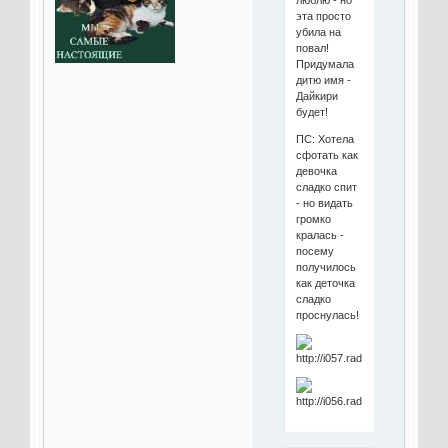
эта просто
убила на
повал!
Придумала
дитю имя -
Дайкири
будет!
ПС: Хотела
сфотать как
девочка
сладко спит
- но видать
громко
кралась -
посему
получилось
как деточка
сладко
проснулась!