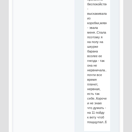
беспокойство
-
выскакивала
из
коробки,мявкала
- звала
меня..Спала
поэтому я
на полу на
шкурке
барана
возлее ее
гнезда - так
она не
нервничала..Счас
почти все
время
плачет,
нервная,
есть так
себе..Короче
и не знаю
что думать -
на 11 пойду
к вету чтоб
пощщупал..Блин!