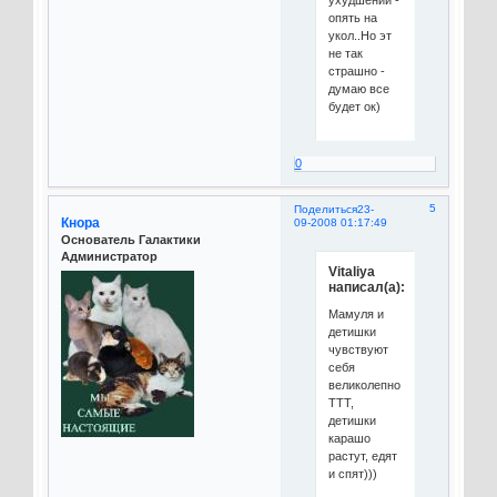
опять на
укол..Но эт
не так
страшно -
думаю все
будет ок)
0
5
Поделиться
23-
Кнора
09-2008 01:17:49
Основатель Галактики
Администратор
Vitaliya
написал(а):
Мамуля и
детишки
чувствуют
себя
великолепно
ТТТ,
детишки
карашо
растут, едят
и спят)))