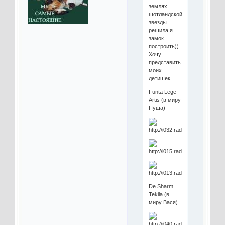
землях
шотландской
звезды
решила я
замок
построить))
Хочу
представить
моих
детишек
Funta Lege
Artis (в миру
Пуша)
De Sharm
Tekila (в
миру Вася)