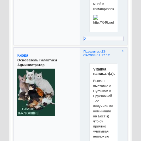
мной в
командировку)))
0
4
Поделиться
23-
Кнора
09-2008 01:17:12
Основатель Галактики
Администратор
Vitaliya
написал(а):
Была н
выставке с
Пуфиком и
Брусничкой
- ое
получили по
номинации
на Бест)))
что оч
приятно
учитывая
неплохую