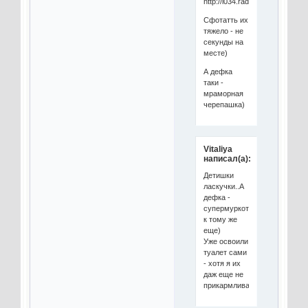
Сфотатть их
тяжело - не
секунды на
месте)
А дефка
таки -
мраморная
черепашка)
Vitaliya
написал(а):
Детишки
ласкучки..А
дефка -
супермуркотуха
к тому же
еще)
Уже освоили
туалет сами
- хотя я их
даж еще не
прикармливаю)