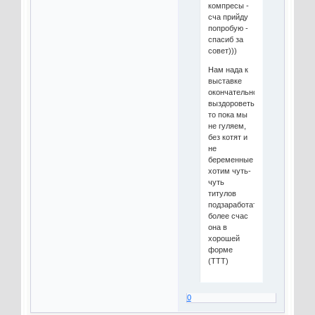
компресы -
сча прийду
попробую -
спасиб за
совет)))
Нам нада к
выставке
окончательно
выздороветь..А
то пока мы
не гуляем,
без котят и
не
беременные
хотим чуть-
чуть
титулов
подзаработать..тем
более счас
она в
хорошей
форме
(ТТТ)
0