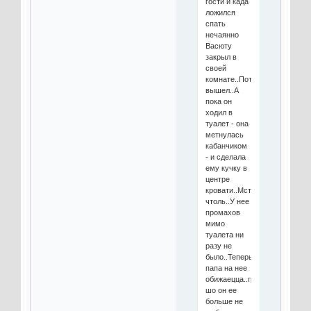
гости и када
ложился
спать
нечаянно
Васюту
закрыл в
своей
комнате..Потом
вышел..А
пока он
ходил в
туалет - она
метнулась
кабанчиком
- и сделала
ему кучку в
центре
кровати..Мстила
чтоль..У нее
промахов
мимо
туалета ни
разу не
было..Теперь
папа на нее
обижаецца..грит
шо он ее
больше не