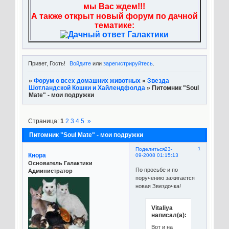
мы Вас ждем!!!
А также открыт новый форум по дачной
тематике:
Привет, Гость!
Войдите
или
зарегистрируйтесь
.
»
Форум о всех домашних животных
»
Звезда
Шотландской Кошки и Хайлендфолда
»
Питомник "Soul
Mate" - мои подружки
Страница:
1
2
3
4
5
»
Питомник "Soul Mate" - мои подружки
1
Поделиться
23-
Кнора
09-2008 01:15:13
Основатель Галактики
По просьбе и по
Администратор
поручению зажигается
новая Звездочка!
Vitaliya
написал(а):
Вот и на