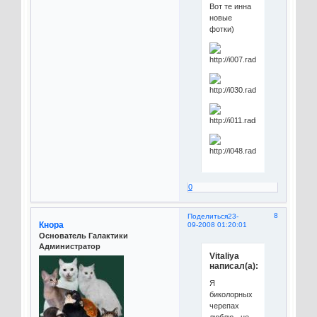
Вот те инна
новые
фотки)
0
8
Поделиться
23-
Кнора
09-2008 01:20:01
Основатель Галактики
Администратор
Vitaliya
написал(а):
Я
биколорных
черепах
люблю - но