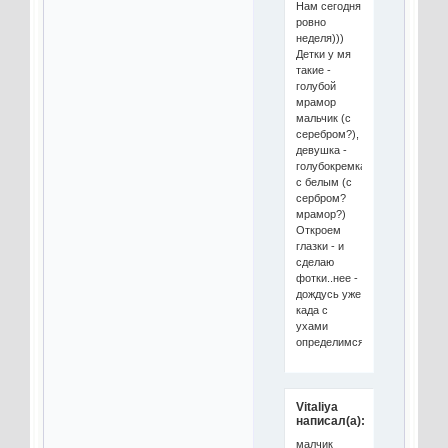
Нам сегодня
ровно
неделя)))
Детки у мя
такие -
голубой
мрамор
мальчик (с
серебром?),
девушка -
голубокремка
с белым (с
сербром?
мрамор?)
Откроем
глазки - и
сделаю
фотки..нее -
дождусь уже
када с
ухами
определимся))))
Vitaliya
написал(а):
малчик