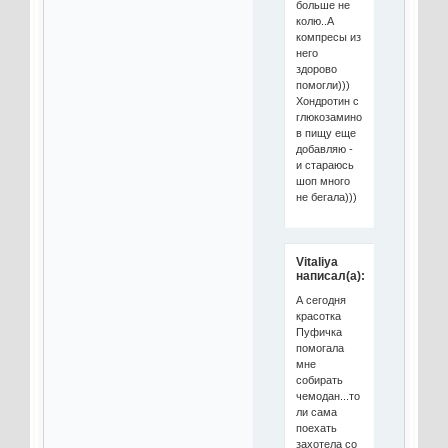
больше не
колю..А
компресы из
него
здорово
помогли)))
Хондротин с
глюкозамином
в пищу еще
добавляю -
и стараюсь
шоп много
не бегала)))
Vitaliya
написал(а):
А сегодня
красотка
Пуфичка
помогала
мне
собирать
чемодан...то
ли сама
поехать
захотела со