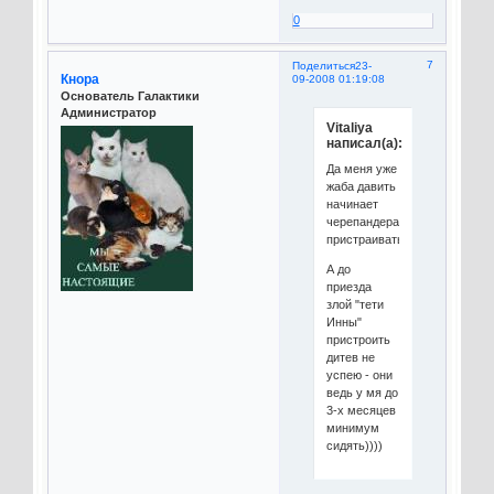
0
7
Поделиться
23-
Кнора
09-2008 01:19:08
Основатель Галактики
Администратор
Vitaliya
написал(а):
Да меня уже
жаба давить
начинает
черепандера
пристраивать..мучаюся))))
А до
приезда
злой "тети
Инны"
пристроить
дитев не
успею - они
ведь у мя до
3-х месяцев
минимум
сидять))))