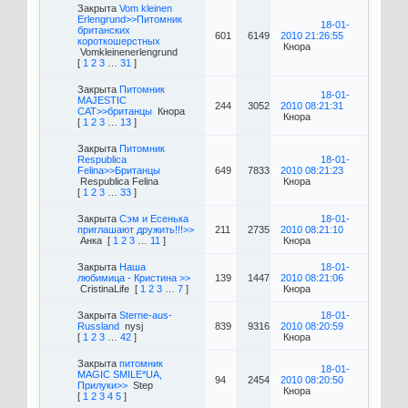
Закрыта
Vom kleinen
Erlengrund>>Питомник
18-01-
британских
601
6149
2010 21:26:55
короткошерстных
Кнора
Vomkleinenerlengrund
[
1
2
3
…
31
]
Закрыта
Питомник
18-01-
MAJESTIC
244
3052
2010 08:21:31
CAT>>британцы
Кнора
Кнора
[
1
2
3
…
13
]
Закрыта
Питомник
Respublica
18-01-
Felina>>Британцы
649
7833
2010 08:21:23
Respublica Felina
Кнора
[
1
2
3
…
33
]
Закрыта
Сэм и Есенька
18-01-
приглашают дружить!!!>>
211
2735
2010 08:21:10
Анка
[
1
2
3
…
11
]
Кнора
Закрыта
Наша
18-01-
любимица - Кристина >>
139
1447
2010 08:21:06
CristinaLife
[
1
2
3
…
7
]
Кнора
Закрыта
Sterne-aus-
18-01-
Russland
nysj
839
9316
2010 08:20:59
[
1
2
3
…
42
]
Кнора
Закрыта
питомник
18-01-
MAGIC SMILE*UA,
94
2454
2010 08:20:50
Прилуки>>
Step
Кнора
[
1
2
3
4
5
]