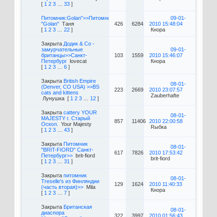
[
1
2
3
…
33
]
Питомник:Golan">>Питомник
09-01-
"Golan"
Таня
426
6284
2010 15:48:04
[
1
2
3
…
22
]
Кнора
Закрыта
Додик & Со -
замурчательные
09-01-
британцы>>Санкт-
103
1559
2010 15:46:07
Петербург
lovecat
Кнора
[
1
2
3
…
6
]
Закрыта
British Empire
08-01-
(Denver, CO USA) >>BS
223
2669
2010 23:07:57
cats and kittens
Zauberhafte
Лунушка
[
1
2
3
…
12
]
Закрыта
cattery YOUR
08-01-
MAJESTY г. Старый
857
11406
2010 22:00:58
Оскол.
Your Majesty
Rыбка
[
1
2
3
…
43
]
Закрыта
Питомник
08-01-
"BRIT-FIORD" Санкт-
617
7826
2010 17:53:42
Петербург>>
brit-fiord
brit-fiord
[
1
2
3
…
31
]
Закрыта
питомник
08-01-
Treselle's из Финляндии
129
1624
2010 11:40:33
(часть вторая)>>
Mila
Кнора
[
1
2
3
…
7
]
Закрыта
Британская
08-01-
диаспора
322
3997
2010 01:56:43