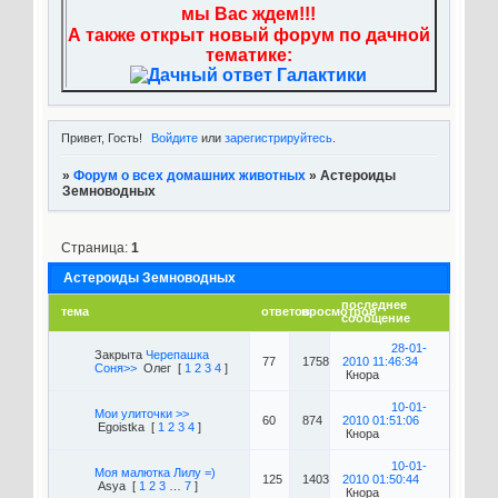
мы Вас ждем!!!
А также открыт новый форум по дачной
тематике:
Привет, Гость!
Войдите
или
зарегистрируйтесь
.
»
Форум о всех домашних животных
»
Астероиды
Земноводных
Страница:
1
Астероиды Земноводных
последнее
тема
ответов
просмотров
сообщение
28-01-
Закрыта
Черепашка
77
1758
2010 11:46:34
Соня>>
Олег
[
1
2
3
4
]
Кнора
10-01-
Мои улиточки >>
60
874
2010 01:51:06
Egoistka
[
1
2
3
4
]
Кнора
10-01-
Моя малютка Лилу =)
125
1403
2010 01:50:44
Asya
[
1
2
3
…
7
]
Кнора