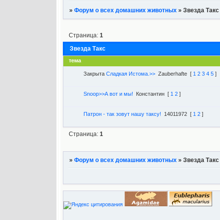
»
Форум о всех домашних животных
»
Звезда Такс
Страница:
1
Звезда Такс
тема
Закрыта
Сладкая Истома.>>
Zauberhafte
[
1
2
3
4
5
]
Snoop>>А вот и мы!
Константин
[
1
2
]
Патрон - так зовут нашу таксу!
14011972
[
1
2
]
Страница:
1
»
Форум о всех домашних животных
»
Звезда Такс