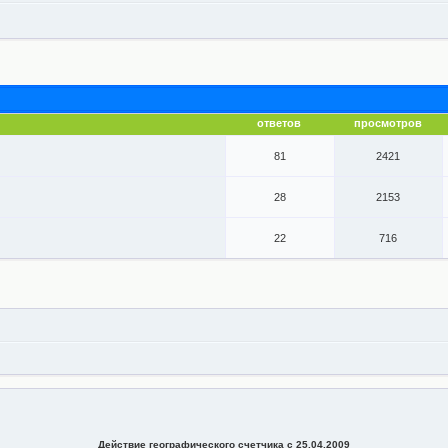
ответов
просмотров
81
2421
28
2153
22
716
Действие географического счетчика с 25.04.2009